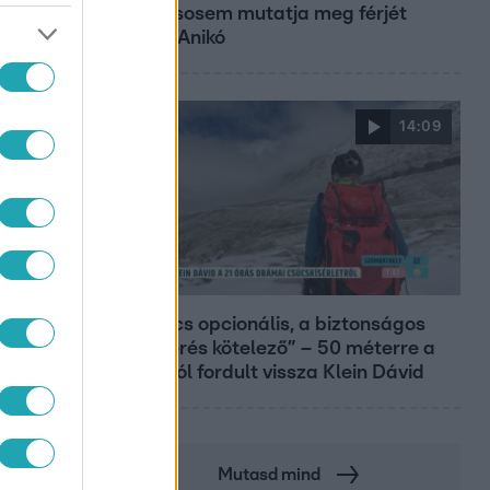
szinte sosem mutatja meg férjét
Ungár Anikó
14:09
Reggeli
„A csúcs opcionális, a biztonságos
hazatérés kötelező” – 50 méterre a
csúcstól fordult vissza Klein Dávid
Mutasd mind