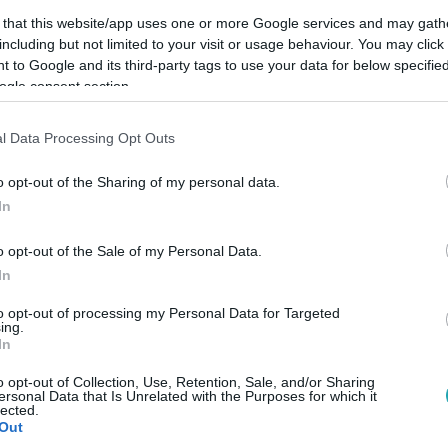
 that this website/app uses one or more Google services and may gath
including but not limited to your visit or usage behaviour. You may click 
 to Google and its third-party tags to use your data for below specifi
ogle consent section.
Link másolása
l Data Processing Opt Outs
o opt-out of the Sharing of my personal data.
In
t hanyatlóban van Magyarország, aminek
rős vezetőre van szükség, hogy rendet
o opt-out of the Sale of my Personal Data.
In
to opt-out of processing my Personal Data for Targeted
ing.
In
o opt-out of Collection, Use, Retention, Sale, and/or Sharing
ersonal Data that Is Unrelated with the Purposes for which it
között legyen a Google-találatokban!
lected.
Out