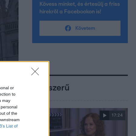
Kövess minket, és értesülj a friss
hírekről a Facebookon is!
Követem
Népszerű
sonal or
ection to
ou may
 personal
out of the
17:24
 downstream
B’s List of