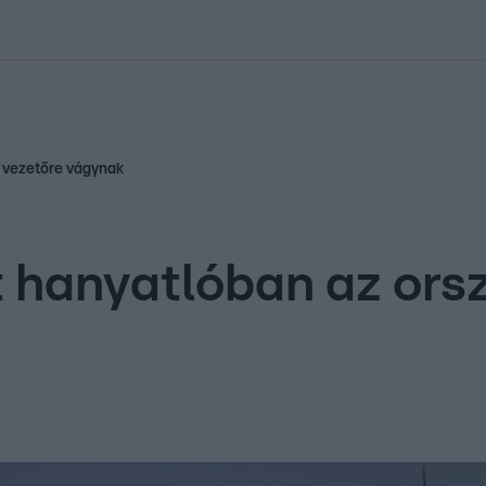
kolett
#
Időjárás
#
RTL műsor
#
Víz
#
Magyar Péter
#
Csillagjeg
s vezetőre vágynak
 hanyatlóban az orsz