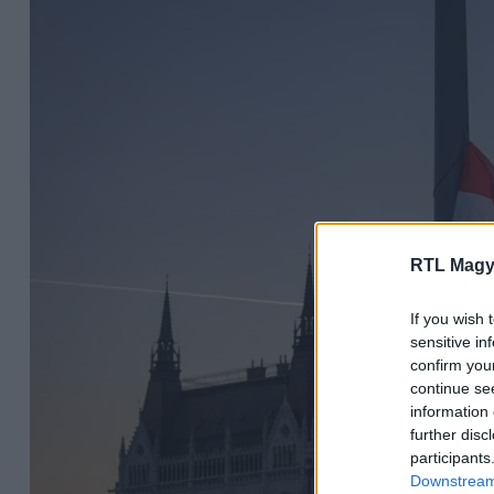
RTL Magy
If you wish 
sensitive in
confirm you
continue se
information 
further disc
participants
Downstream 