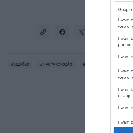
Google 
I want t
web or d
I want t
purpose
I want 
#
BELFÖLD
#
MAGYARORSZÁG
#
ELIT
#
FELMÉRÉS
I want t
web or d
I want t
or app.
I want t
I want t
authenti