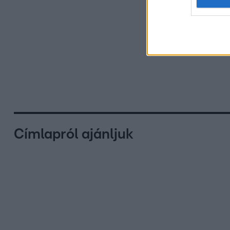
Címlapról ajánljuk