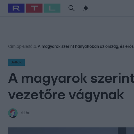
#
Babits Marcella
#
Szellő István
#
Most Wanted
#
Gallusz Ni
Címlap
›
Belföld
›
A magyarok szerint hanyatlóban az ország, és erő
Belföld
A magyarok szerint
vezetőre vágynak
rtl.hu