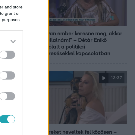
er and store
to grant or
ed purposes
Reggeli
„Ha olyan ember keresne meg, akkor
sem vállalnám!” – Détár Enikő
megszólalt a politikai
megkeresésekkel kapcsolatban
13:37
Reggeli
Öt gyereket neveltek fel közösen –