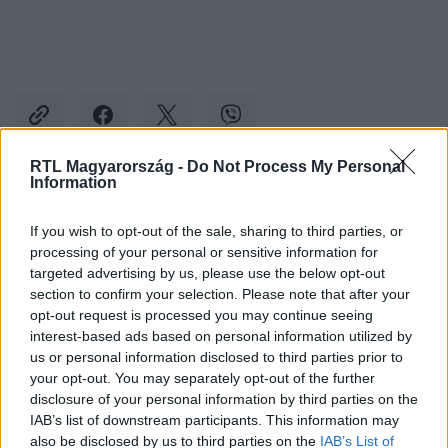
RTL Magyarország -
Do Not Process My Personal
Information
Kövess minket, és értesülj a friss hírekről a
If you wish to opt-out of the sale, sharing to third parties, or
Facebookon is!
processing of your personal or sensitive information for
targeted advertising by us, please use the below opt-out
Követem
section to confirm your selection. Please note that after your
opt-out request is processed you may continue seeing
interest-based ads based on personal information utilized by
us or personal information disclosed to third parties prior to
your opt-out. You may separately opt-out of the further
disclosure of your personal information by third parties on the
IAB’s list of downstream participants. This information may
#
BELFÖLD
#
ÁBRAHÁM LÁSZLÓ
#
ÜGYVÉD
also be disclosed by us to third parties on the
IAB’s List of