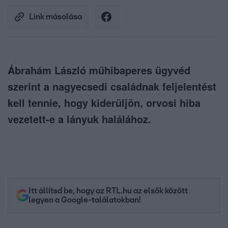
Link másolása
Ábrahám László műhibaperes ügyvéd
szerint a nagyecsedi családnak feljelentést
kell tennie, hogy kiderüljön, orvosi hiba
vezetett-e a lányuk halálához.
Itt állítsd be, hogy az RTL.hu az elsők között
legyen a Google-találatokban!