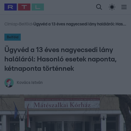
Legfrissebb
RTL Híradó
Fókusz
Sztárhírek
Randi
Celeb vagyok, me
#
Babits Marcella
#
Szellő István
#
Most Wanted
#
Gallusz Niko
Címlap
›
Belföld
›
Ügyvéd a 13 éves nagyecsedi lány haláláról: Hasonló esetek naponta, kétnaponta történnek
Belföld
Ügyvéd a 13 éves nagyecsedi lány
haláláról: Hasonló esetek naponta,
kétnaponta történnek
Kovács István