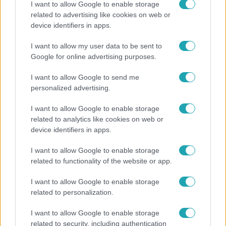
I want to allow Google to enable storage
related to advertising like cookies on web or
device identifiers in apps.
Bulvár
I want to allow my user data to be sent to
Bódi Guszti és Margó büszkén jelentették be:
Google for online advertising purposes.
megvan a család első diplomása
I want to allow Google to send me
personalized advertising.
I want to allow Google to enable storage
related to analytics like cookies on web or
device identifiers in apps.
I want to allow Google to enable storage
related to functionality of the website or app.
I want to allow Google to enable storage
related to personalization.
Bulvár
I want to allow Google to enable storage
"Nem beszélek már vele évek óta" - Édesapja
related to security, including authentication