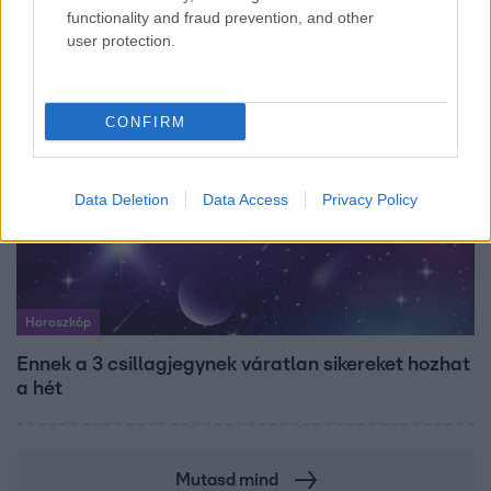
kitagadta Nagy Zsoltot
functionality and fraud prevention, and other
user protection.
CONFIRM
Data Deletion
Data Access
Privacy Policy
Horoszkóp
Ennek a 3 csillagjegynek váratlan sikereket hozhat
a hét
Mutasd mind