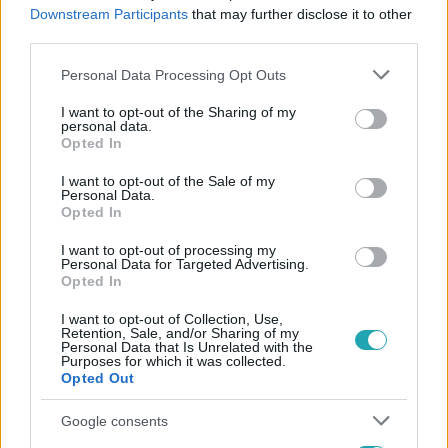
#
NAGYECSED
#
KISLÁNY
#
TÜDŐGYULLADÁS
Downstream Participants
that may further disclose it to other
third parties.
#
MŰHIBA
#
PER
Please note that this website/app uses one or more Google
Personal Data Processing Opt Outs
services and may gather and store information including but
not limited to your visit or usage behaviour. You may click to
I want to opt-out of the Sharing of my
personal data.
grant or deny consent to Google and its third-party tags to
Opted In
use your data for below specified purposes in below Google
consent section.
I want to opt-out of the Sale of my
Personal Data.
Opted In
Népszerű
I want to opt-out of processing my
Personal Data for Targeted Advertising.
Opted In
I want to opt-out of Collection, Use,
Retention, Sale, and/or Sharing of my
Personal Data that Is Unrelated with the
Purposes for which it was collected.
Opted Out
Google consents