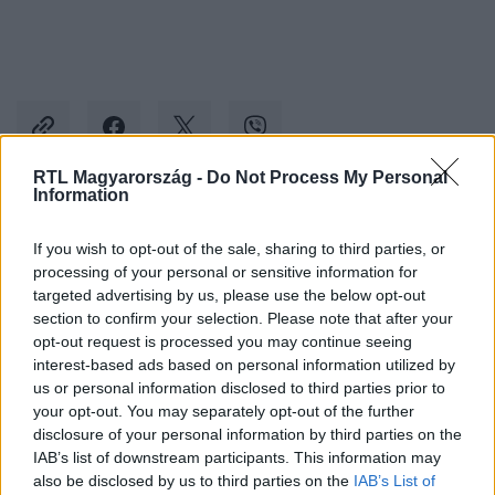
RTL Magyarország -
Do Not Process My Personal
Information
Kövess minket, és értesülj a friss hírekről a
If you wish to opt-out of the sale, sharing to third parties, or
Facebookon is!
processing of your personal or sensitive information for
targeted advertising by us, please use the below opt-out
Követem
section to confirm your selection. Please note that after your
opt-out request is processed you may continue seeing
interest-based ads based on personal information utilized by
us or personal information disclosed to third parties prior to
your opt-out. You may separately opt-out of the further
disclosure of your personal information by third parties on the
IAB’s list of downstream participants. This information may
#
BELFÖLD
#
KARSAI DÁNIEL
#
ÉLETVÉGI
also be disclosed by us to third parties on the
IAB’s List of