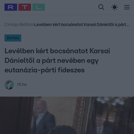
Legfrissebb
RTL Híradó
Fókusz
Sztárhírek
Randi
Celeb vagyok, me
#
Babits Marcella
#
Szellő István
#
Most Wanted
#
Gallusz Niko
Címlap
›
Belföld
›
Levélben kért bocsánatot Karsai Dánieltől a párt nevében egy eutanázia-párti fideszes
Belföld
Levélben kért bocsánatot Karsai
Dánieltől a párt nevében egy
eutanázia-párti fideszes
rtl.hu