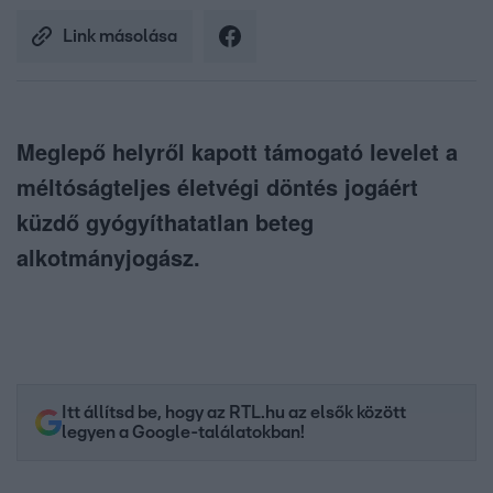
Link másolása
Meglepő helyről kapott támogató levelet a
méltóságteljes életvégi döntés jogáért
küzdő gyógyíthatatlan beteg
alkotmányjogász.
Itt állítsd be, hogy az RTL.hu az elsők között
legyen a Google-találatokban!