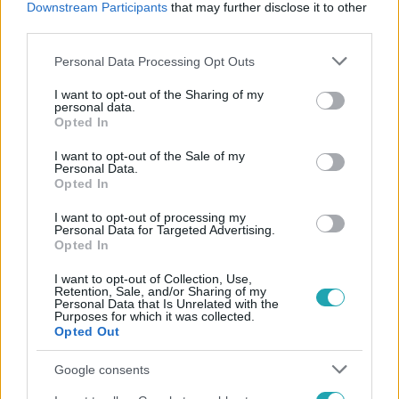
Downstream Participants
that may further disclose it to other
#
DÖNTÉS
#
EUTANÁZIA
#
FIDESZ
third parties.
Please note that this website/app uses one or more Google
Personal Data Processing Opt Outs
services and may gather and store information including but
not limited to your visit or usage behaviour. You may click to
I want to opt-out of the Sharing of my
personal data.
grant or deny consent to Google and its third-party tags to
Opted In
use your data for below specified purposes in below Google
consent section.
I want to opt-out of the Sale of my
Népszerű
Personal Data.
Opted In
I want to opt-out of processing my
Personal Data for Targeted Advertising.
Opted In
3:14
I want to opt-out of Collection, Use,
Retention, Sale, and/or Sharing of my
Personal Data that Is Unrelated with the
Purposes for which it was collected.
Opted Out
Google consents