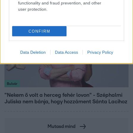
hozhat az augusztus
functionality and fraud prevention, and other
user protection.
CONFIRM
Data Deletion
Data Access
Privacy Policy
Bulvár
"Nekem ő volt a herceg fehér lovon" - Széphalmi
Juliska nem bánja, hogy hozzáment Sánta Lacihoz
Mutasd mind