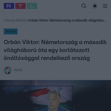
Legfrissebb
RTL Híradó
Fókusz
Sztárhírek
Randi
Celeb vagyok, me
#
Babits Marcella
#
Szellő István
#
Most Wanted
#
Gallusz Niko
Címlap
›
Belföld
›
Orbán Viktor: Németország a második világháború óta egy korlátozott önállósággal rendelkező ország
Belföld
Orbán Viktor: Németország a második
világháború óta egy korlátozott
önállósággal rendelkező ország
rtl.hu