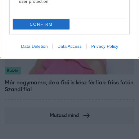
user protection.
CONFIRM
Data Deletion
Data Access
Privacy Policy
Bulvár
Már nagymama, de a fiai is kész férfiak: friss fotón
Szandi fiai
Mutasd mind