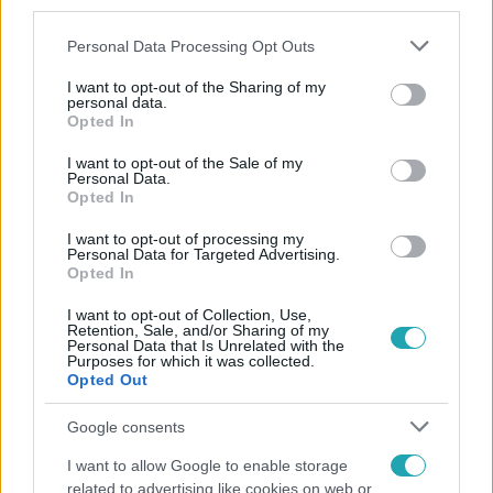
third parties.
Please note that this website/app uses one or more Google
Personal Data Processing Opt Outs
services and may gather and store information including but
not limited to your visit or usage behaviour. You may click to
I want to opt-out of the Sharing of my
personal data.
grant or deny consent to Google and its third-party tags to
Opted In
use your data for below specified purposes in below Google
consent section.
Népszerű
I want to opt-out of the Sale of my
Personal Data.
Opted In
I want to opt-out of processing my
Personal Data for Targeted Advertising.
6:00
Opted In
I want to opt-out of Collection, Use,
Retention, Sale, and/or Sharing of my
Personal Data that Is Unrelated with the
Purposes for which it was collected.
Opted Out
Google consents
I want to allow Google to enable storage
Fókusz
related to advertising like cookies on web or