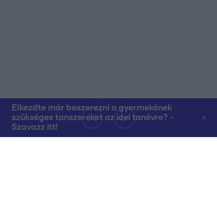
Elkezdte már beszerezni a gyermekének
szükséges tanszereket az idei tanévre? -
Szavazz itt!