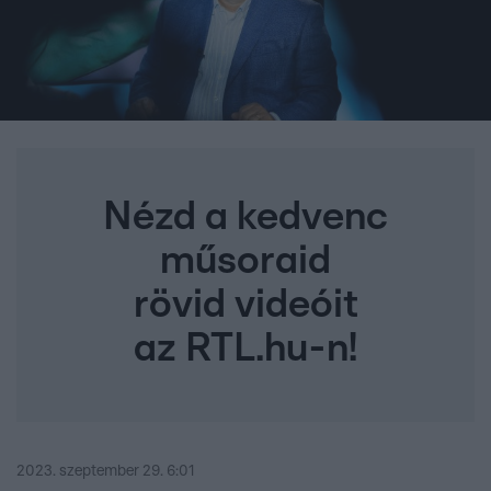
Nézd a kedvenc
műsoraid
rövid videóit
az RTL.hu-n!
2023. szeptember 29. 6:01