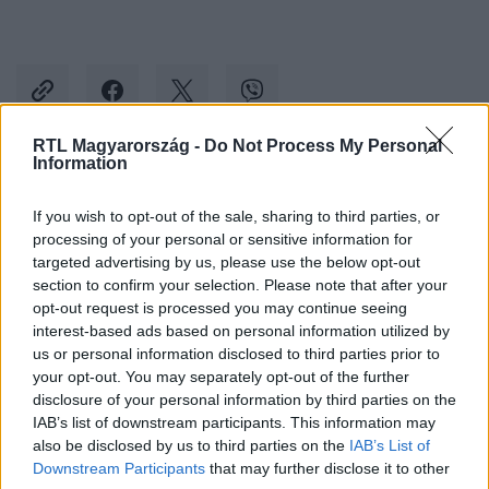
RTL Magyarország -
Do Not Process My Personal
Information
Kövess minket, és értesülj a friss hírekről a
If you wish to opt-out of the sale, sharing to third parties, or
Facebookon is!
processing of your personal or sensitive information for
targeted advertising by us, please use the below opt-out
Követem
section to confirm your selection. Please note that after your
opt-out request is processed you may continue seeing
interest-based ads based on personal information utilized by
us or personal information disclosed to third parties prior to
your opt-out. You may separately opt-out of the further
disclosure of your personal information by third parties on the
IAB’s list of downstream participants. This information may
#
BELFÖLD
#
ORBÁN VIKTOR
#
KOSSUTH RÁDIÓ
also be disclosed by us to third parties on the
IAB’s List of
#
JEGYBANK
#
INFLÁCIÓ
Downstream Participants
that may further disclose it to other