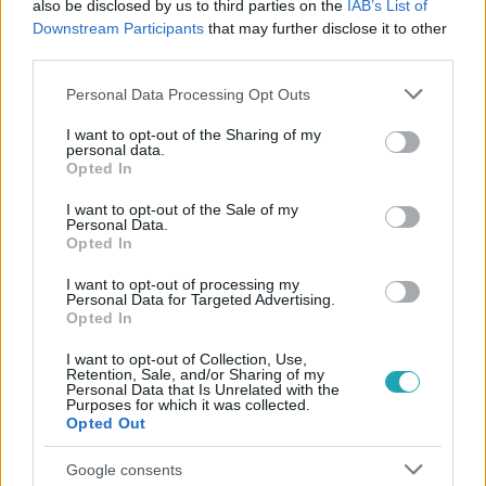
also be disclosed by us to third parties on the
IAB’s List of
#
SZIGETSZENTMIKLÓS
#
RENDELŐINTÉZET
Downstream Participants
that may further disclose it to other
#
PEST MEGYE
#
CSEPEL-SZIGET
third parties.
Please note that this website/app uses one or more Google
Personal Data Processing Opt Outs
services and may gather and store information including but
not limited to your visit or usage behaviour. You may click to
I want to opt-out of the Sharing of my
personal data.
grant or deny consent to Google and its third-party tags to
Opted In
use your data for below specified purposes in below Google
consent section.
I want to opt-out of the Sale of my
Personal Data.
Népszerű
Opted In
I want to opt-out of processing my
Personal Data for Targeted Advertising.
Opted In
I want to opt-out of Collection, Use,
Retention, Sale, and/or Sharing of my
Personal Data that Is Unrelated with the
Purposes for which it was collected.
Opted Out
Google consents