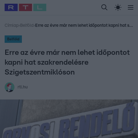
Legfrissebb
RTL Híradó
Fókusz
Sztárhírek
Randi
Celeb vagyok, me
#
Babits Marcella
#
Szellő István
#
Most Wanted
#
Gallusz Niko
Címlap
›
Belföld
›
Erre az évre már nem lehet időpontot kapni hat szakrendelésre Szigetszentmiklóson
Belföld
Erre az évre már nem lehet időpontot
kapni hat szakrendelésre
Szigetszentmiklóson
rtl.hu