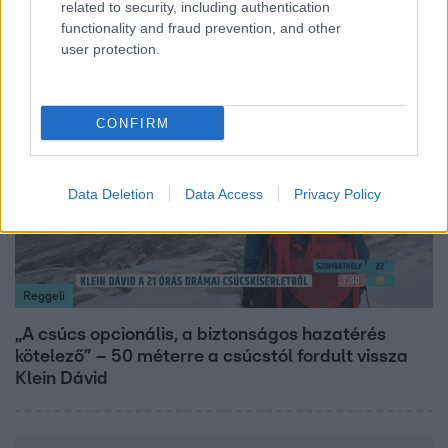
related to security, including authentication
lenni
functionality and fraud prevention, and other
user protection.
14:09
CONFIRM
Data Deletion
Data Access
Privacy Policy
Reggeli
„A csúcs opcionális, a biztonságos hazatérés
kötelező” – 50 méterre a csúcstól fordult vissza
Klein Dávid