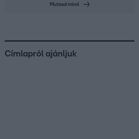
Mutasd mind
Címlapról ajánljuk