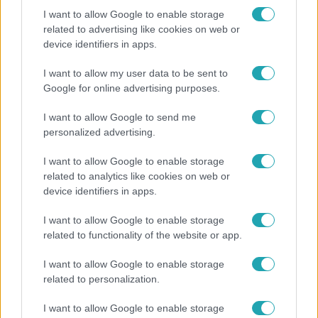
I want to allow Google to enable storage
related to advertising like cookies on web or
device identifiers in apps.
Életmód
Ez a nyári lábbeli észrevétlenül nyírja ki a bokádat
I want to allow my user data to be sent to
és a gerincedet
Google for online advertising purposes.
I want to allow Google to send me
personalized advertising.
8:33
I want to allow Google to enable storage
related to analytics like cookies on web or
device identifiers in apps.
I want to allow Google to enable storage
related to functionality of the website or app.
I want to allow Google to enable storage
related to personalization.
Fókusz
I want to allow Google to enable storage
Rubint Réka: A betegség megtanított türelmesnek