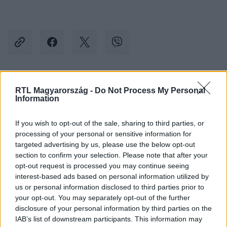
Kövess minket, és értesülj a friss hírekről a
RTL Magyarország -
Do Not Process My Personal
Information
Facebookon is!
If you wish to opt-out of the sale, sharing to third parties, or
Követem
processing of your personal or sensitive information for
targeted advertising by us, please use the below opt-out
section to confirm your selection. Please note that after your
opt-out request is processed you may continue seeing
interest-based ads based on personal information utilized by
us or personal information disclosed to third parties prior to
your opt-out. You may separately opt-out of the further
#
BELFÖLD
#
EGÉSZSÉGÜGY
#
SZAKRENDELÉS
disclosure of your personal information by third parties on the
#
IDŐPONTFOGLALÁS
#
ORVOSHIÁNY
IAB’s list of downstream participants. This information may