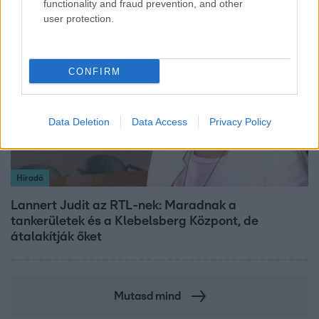
functionality and fraud prevention, and other
user protection.
3:14
CONFIRM
Data Deletion
Data Access
Privacy Policy
Híradó
Lannert Judit az RTL-nek: Maradnak a
tankerületek és a Klebelsberg Központ, de
átalakítják őket
Mutasd mind