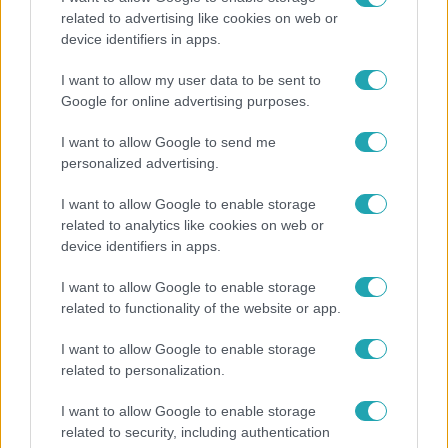
related to advertising like cookies on web or
„A csúcs opcionális, a biztonságos hazatérés
device identifiers in apps.
kötelező” – 50 méterre a csúcstól fordult vissza
Klein Dávid
I want to allow my user data to be sent to
Google for online advertising purposes.
I want to allow Google to send me
4:55
personalized advertising.
I want to allow Google to enable storage
related to analytics like cookies on web or
device identifiers in apps.
I want to allow Google to enable storage
related to functionality of the website or app.
I want to allow Google to enable storage
Fókusz
related to personalization.
Mutatjuk, miket kértek az öltözőjükbe az idei Sziget
I want to allow Google to enable storage
sztárfellépői
related to security, including authentication