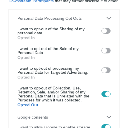
Downstream Participants
that may further disclose it to other
third parties.
Please note that this website/app uses one or more Google
Personal Data Processing Opt Outs
services and may gather and store information including but
not limited to your visit or usage behaviour. You may click to
I want to opt-out of the Sharing of my
personal data.
grant or deny consent to Google and its third-party tags to
Opted In
use your data for below specified purposes in below Google
Népszerű
consent section.
I want to opt-out of the Sale of my
Personal Data.
Opted In
I want to opt-out of processing my
14:09
Personal Data for Targeted Advertising.
Opted In
I want to opt-out of Collection, Use,
Retention, Sale, and/or Sharing of my
Personal Data that Is Unrelated with the
Purposes for which it was collected.
Opted Out
Google consents
Reggeli
I want to allow Google to enable storage