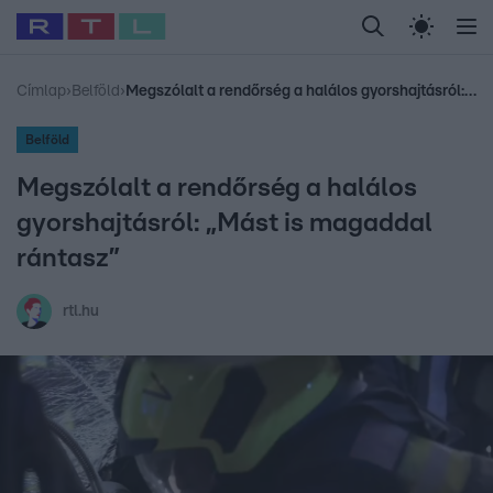
Legfrissebb
RTL Híradó
Fókusz
Sztárhírek
Randi
Celeb vagyok, me
#
Babits Marcella
#
Szellő István
#
Most Wanted
#
Gallusz Niko
Címlap
›
Belföld
›
Megszólalt a rendőrség a halálos gyorshajtásról: „Mást is magaddal rántasz”
Belföld
Megszólalt a rendőrség a halálos
gyorshajtásról: „Mást is magaddal
rántasz”
rtl.hu