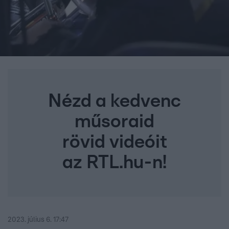
Nézd a kedvenc
műsoraid
rövid videóit
az RTL.hu-n!
2023. július 6. 17:47