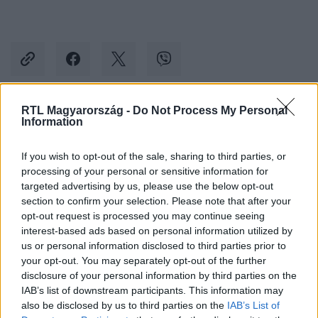
RTL Magyarország -
Do Not Process My Personal
Information
Kövess minket, és értesülj a friss hírekről a
Facebookon is!
If you wish to opt-out of the sale, sharing to third parties, or
processing of your personal or sensitive information for
Követem
targeted advertising by us, please use the below opt-out
section to confirm your selection. Please note that after your
opt-out request is processed you may continue seeing
interest-based ads based on personal information utilized by
us or personal information disclosed to third parties prior to
your opt-out. You may separately opt-out of the further
disclosure of your personal information by third parties on the
#
BELFÖLD
#
RENDŐRSÉG
#
ÁRPÁD HÍD
IAB’s list of downstream participants. This information may
#
GÁZOLÁS
#
BALESET
#
BICIKLIS
also be disclosed by us to third parties on the
IAB’s List of