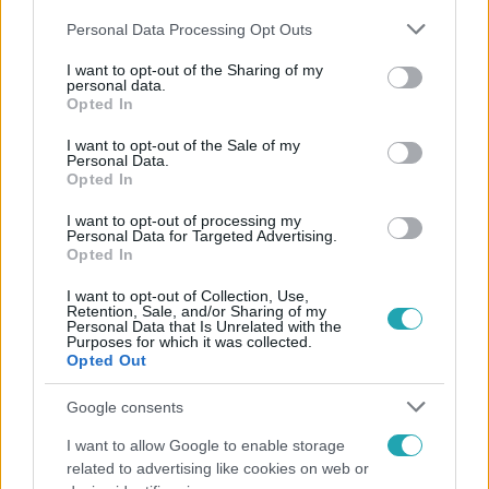
Please note that this website/app uses one or more Google
Personal Data Processing Opt Outs
services and may gather and store information including but
not limited to your visit or usage behaviour. You may click to
I want to opt-out of the Sharing of my
personal data.
grant or deny consent to Google and its third-party tags to
Opted In
use your data for below specified purposes in below Google
Népszerű
consent section.
I want to opt-out of the Sale of my
Personal Data.
Opted In
I want to opt-out of processing my
Personal Data for Targeted Advertising.
Opted In
I want to opt-out of Collection, Use,
Retention, Sale, and/or Sharing of my
Personal Data that Is Unrelated with the
Purposes for which it was collected.
Opted Out
Google consents
I want to allow Google to enable storage
Belföld
related to advertising like cookies on web or