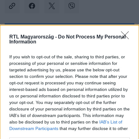
Kövess minket, és értesülj a friss hírekről a
RTL Magyarország -
Do Not Process My Personal
Information
Facebookon is!
If you wish to opt-out of the sale, sharing to third parties, or
Követem
processing of your personal or sensitive information for
targeted advertising by us, please use the below opt-out
section to confirm your selection. Please note that after your
opt-out request is processed you may continue seeing
interest-based ads based on personal information utilized by
us or personal information disclosed to third parties prior to
#
BELFÖLD
#
ORBÁN VIKTOR
#
REPÜLŐGÉP
your opt-out. You may separately opt-out of the further
disclosure of your personal information by third parties on the
#
UTAZÁS
#
KORMÁNYGÉP
#
CSALÁDTAG
IAB’s list of downstream participants. This information may
also be disclosed by us to third parties on the
IAB’s List of
#
BEFIZETÉS
#
KÖLTSÉG
#
PÁRIZS
#
RÓMA
Downstream Participants
that may further disclose it to other
third parties.