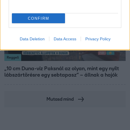
CONFIRM
Data Deletion
Data Access
Privacy Policy
Reggeli
„10 cm Duna-víz Paksnál az olyan, mint egy nyílt
lábszártörésre egy sebtapasz” – állnak a hajók
Mutasd mind