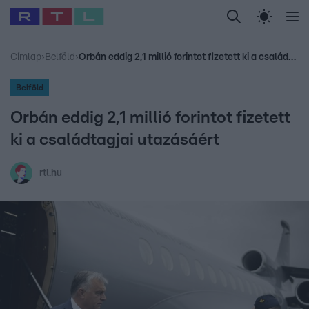
Legfrissebb
RTL Híradó
Fókusz
Sztárhírek
Randi
Celeb vagyok, me
#
Babits Marcella
#
Szellő István
#
Most Wanted
#
Gallusz Niko
Címlap
›
Belföld
›
Orbán eddig 2,1 millió forintot fizetett ki a családtagjai utazásáért
Belföld
Orbán eddig 2,1 millió forintot fizetett
ki a családtagjai utazásáért
rtl.hu