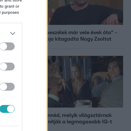
to grant or
ed purposes
Bulvár
"Nem beszélek már vele évek óta" -
Édesapja kitagadta Nagy Zsoltot
Bulvár
Nem hinnéd, melyik világsztárnak
tulajdonítják a legmagasabb IQ-t