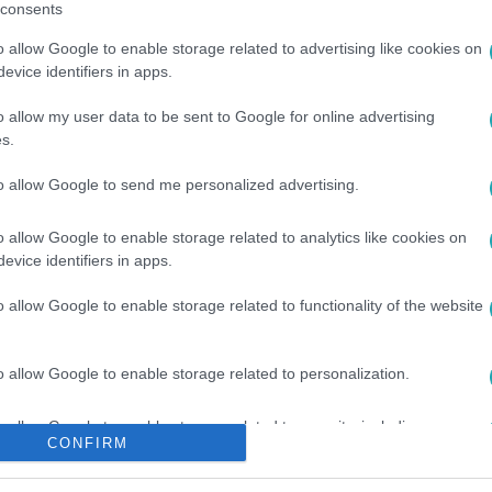
consents
o allow Google to enable storage related to advertising like cookies on
evice identifiers in apps.
o allow my user data to be sent to Google for online advertising
s.
to allow Google to send me personalized advertising.
o allow Google to enable storage related to analytics like cookies on
#
KORMÁNYINFÓ
#
SZÁLKÁSÍTÁS
#
TANÁROK
#
BENZINÁR
evice identifiers in apps.
o allow Google to enable storage related to functionality of the website
o allow Google to enable storage related to personalization.
o allow Google to enable storage related to security, including
CONFIRM
cation functionality and fraud prevention, and other user protection.