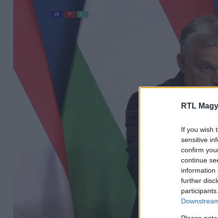
RTL Magy
If you wish 
sensitive in
confirm you
continue se
information 
further disc
participants
Downstream 
Please note