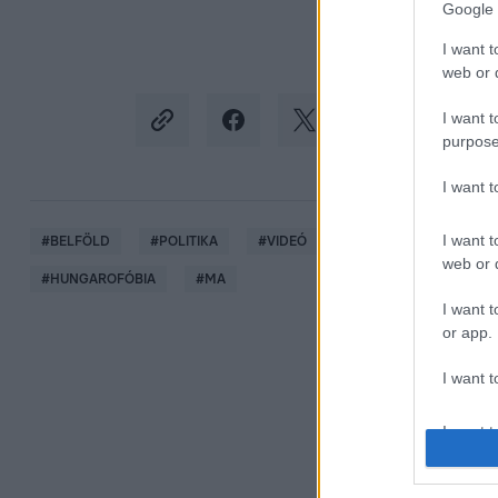
Google 
I want t
web or d
I want t
purpose
I want 
I want t
#
BELFÖLD
#
POLITIKA
#
VIDEÓ
#
ORBÁN VIKTOR
web or d
#
HUNGAROFÓBIA
#
MA
I want t
or app.
I want t
I want t
authenti