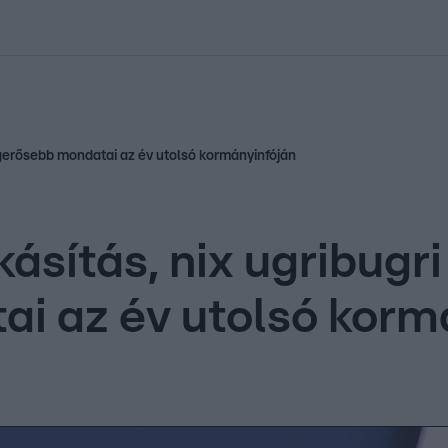
kolett
#
Időjárás
#
RTL műsor
#
Víz
#
Magyar Péter
#
Csillagjeg
egerősebb mondatai az év utolsó kormányinfóján
ásítás, nix ugribugr
i az év utolsó korm