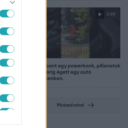
2:30
Híradó
Felrobbant egy powerbank, pillanatok
alatt porig égett egy autó
Debrecenben.
Mutasd mind