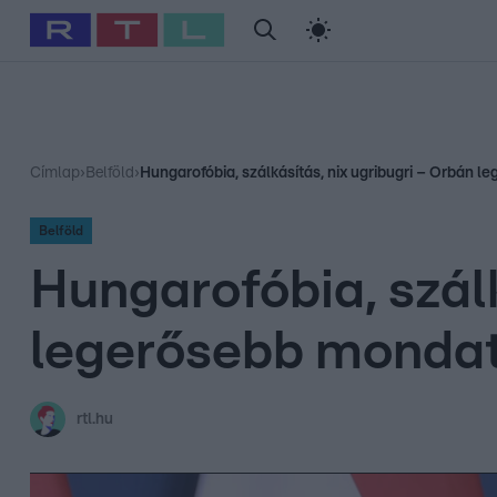
#
Babits Marcella
#
Szellő István
#
Most Wanted
#
Gallusz Ni
Címlap
›
Belföld
›
Hungarofóbia, szálkásítás, nix ugribugri – Orbán l
Belföld
Hungarofóbia, szálk
legerősebb mondata
rtl.hu