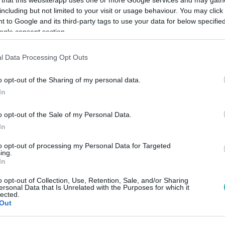
including but not limited to your visit or usage behaviour. You may click 
 to Google and its third-party tags to use your data for below specifi
ogle consent section.
l Data Processing Opt Outs
Link másolása
o opt-out of the Sharing of my personal data.
In
iatalok lelki és testi állapotával
o opt-out of the Sale of my Personal Data.
ba került az is, hogy meddig tervezi a
In
to opt-out of processing my Personal Data for Targeted
ing.
In
o opt-out of Collection, Use, Retention, Sale, and/or Sharing
ersonal Data that Is Unrelated with the Purposes for which it
lected.
Out
között legyen a Google-találatokban!