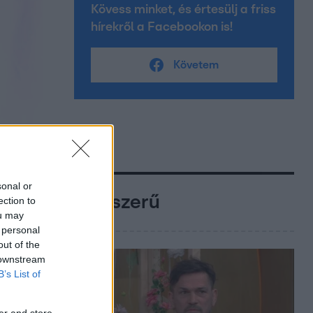
Kövess minket, és értesülj a friss
hírekről a Facebookon is!
Követem
sonal or
Népszerű
ection to
ou may
 personal
out of the
 downstream
B’s List of
er and store