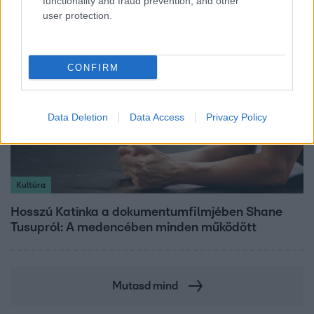
functionality and fraud prevention, and other
user protection.
CONFIRM
Data Deletion
Data Access
Privacy Policy
Kultúra
Hosszú Katinka a dokumentumfilmjében Shane
Tusupról: A medencében minden működött
Mutasd mind