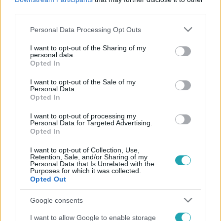
#
NUKLEÁRIS
third parties.
Please note that this website/app uses one or more Google
Personal Data Processing Opt Outs
services and may gather and store information including but
not limited to your visit or usage behaviour. You may click to
I want to opt-out of the Sharing of my
personal data.
grant or deny consent to Google and its third-party tags to
Opted In
use your data for below specified purposes in below Google
consent section.
I want to opt-out of the Sale of my
Personal Data.
Népszerű
Opted In
I want to opt-out of processing my
Personal Data for Targeted Advertising.
Opted In
I want to opt-out of Collection, Use,
Retention, Sale, and/or Sharing of my
Personal Data that Is Unrelated with the
Purposes for which it was collected.
Opted Out
Google consents
I want to allow Google to enable storage