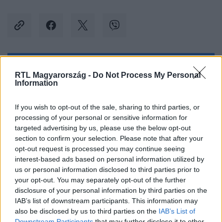
Kövess minket, és értesülj a friss hírekről a
RTL Magyarország -
Do Not Process My Personal
Information
Facebookon is!
If you wish to opt-out of the sale, sharing to third parties, or
Követem
processing of your personal or sensitive information for
targeted advertising by us, please use the below opt-out
section to confirm your selection. Please note that after your
opt-out request is processed you may continue seeing
interest-based ads based on personal information utilized by
us or personal information disclosed to third parties prior to
#
BELFÖLD
#
SZIJJÁRTÓ PÉTER
#
SZANKCIÓK
your opt-out. You may separately opt-out of the further
disclosure of your personal information by third parties on the
#
OROSZ-UKRÁN HÁBORÚ
#
KÜLÜGYMINISZTER
IAB’s list of downstream participants. This information may
also be disclosed by us to third parties on the
IAB’s List of
#
ATOMERŐMŰ
#
PAKS 2
#
ATOMENERGIA
Downstream Participants
that may further disclose it to other