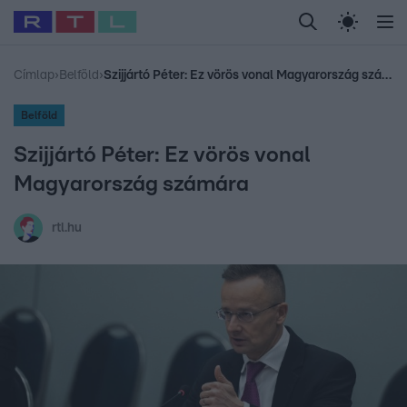
Legfrissebb
RTL Híradó
Fókusz
Sztárhírek
Randi
Celeb vagyok, me
#
Babits Marcella
#
Szellő István
#
Most Wanted
#
Gallusz Niko
Címlap
›
Belföld
›
Szijjártó Péter: Ez vörös vonal Magyarország számára
Belföld
Szijjártó Péter: Ez vörös vonal
Magyarország számára
rtl.hu