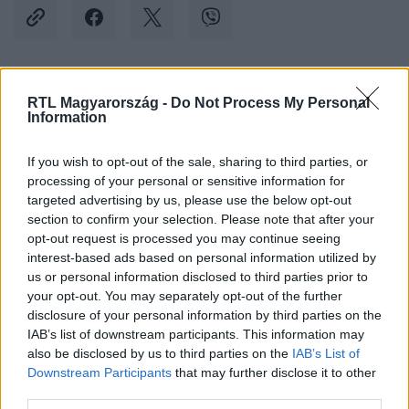
Kövess minket, és értesülj a friss hírekről a
RTL Magyarország -
Do Not Process My Personal
Information
Facebookon is!
If you wish to opt-out of the sale, sharing to third parties, or
Követem
processing of your personal or sensitive information for
targeted advertising by us, please use the below opt-out
section to confirm your selection. Please note that after your
opt-out request is processed you may continue seeing
interest-based ads based on personal information utilized by
us or personal information disclosed to third parties prior to
your opt-out. You may separately opt-out of the further
#
BELFÖLD
#
MISKOLC
#
SZELLEM
#
HÁZ
disclosure of your personal information by third parties on the
#
LAKÓ
#
SZALONNA
#
FACEBOOK
IAB’s list of downstream participants. This information may
also be disclosed by us to third parties on the
IAB’s List of
Downstream Participants
that may further disclose it to other
third parties.