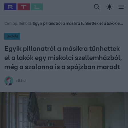
Legfrissebb
RTL Híradó
Fókusz
Sztárhírek
Randi
Celeb vagyok, me
#
Babits Marcella
#
Szellő István
#
Most Wanted
#
Gallusz Niko
Címlap
›
Belföld
›
Egyik pillanatról a másikra tűnhettek el a lakók egy miskolci szellemházból, még a szalonna is a spájzban maradt
Belföld
Egyik pillanatról a másikra tűnhettek
el a lakók egy miskolci szellemházból,
még a szalonna is a spájzban maradt
rtl.hu