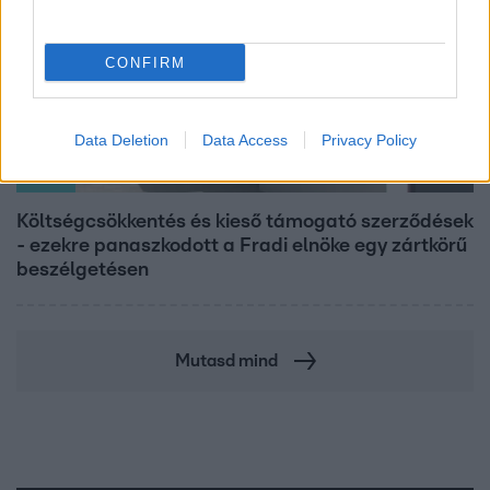
CONFIRM
Data Deletion
Data Access
Privacy Policy
Híradó
Költségcsökkentés és kieső támogató szerződések
- ezekre panaszkodott a Fradi elnöke egy zártkörű
beszélgetésen
Mutasd mind