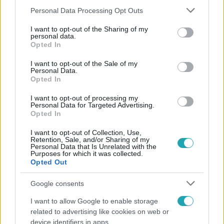
Please note that this website/app uses one or more Google
Personal Data Processing Opt Outs
services and may gather and store information including but
not limited to your visit or usage behaviour. You may click to
I want to opt-out of the Sharing of my
personal data.
grant or deny consent to Google and its third-party tags to
Népszerű
Opted In
use your data for below specified purposes in below Google
consent section.
I want to opt-out of the Sale of my
Personal Data.
Opted In
I want to opt-out of processing my
Personal Data for Targeted Advertising.
Opted In
I want to opt-out of Collection, Use,
Retention, Sale, and/or Sharing of my
Personal Data that Is Unrelated with the
Purposes for which it was collected.
Opted Out
Google consents
Belföld
I want to allow Google to enable storage
Generációk együtt éneklik Bródy János legendás
related to advertising like cookies on web or
slágerét – elkészült az új klip
device identifiers in apps.