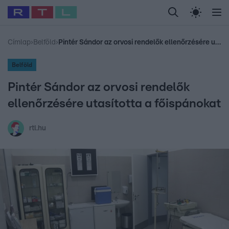
Legfrissebb
RTL Híradó
Fókusz
Sztárhírek
Randi
Celeb vagyok, me
#
Babits Marcella
#
Szellő István
#
Most Wanted
#
Gallusz Niko
Címlap
›
Belföld
›
Pintér Sándor az orvosi rendelők ellenőrzésére utasította a főispánokat
Belföld
Pintér Sándor az orvosi rendelők
ellenőrzésére utasította a főispánokat
rtl.hu