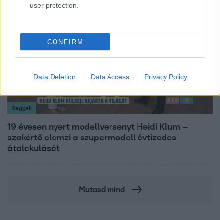
user protection.
7:02
CONFIRM
Data Deletion
Data Access
Privacy Policy
Reggeli
19 évesen nyert modellversenyt Heidi Klum –
szakértő elemzi a szupermodell évtizedes
átalakulását
Mutasd mind