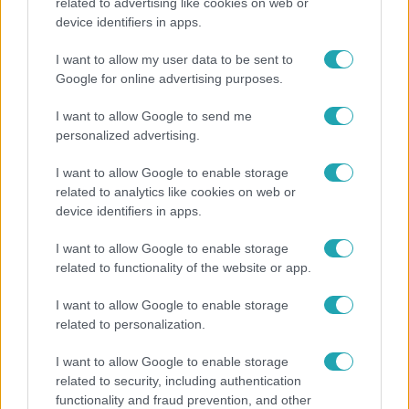
„Ha olyan ember keresne meg, akkor sem
related to advertising like cookies on web or
vállalnám!” – Détár Enikő megszólalt a politikai
device identifiers in apps.
megkeresésekkel kapcsolatban
I want to allow my user data to be sent to
Google for online advertising purposes.
I want to allow Google to send me
6:12
personalized advertising.
I want to allow Google to enable storage
related to analytics like cookies on web or
device identifiers in apps.
I want to allow Google to enable storage
related to functionality of the website or app.
Reggeli
I want to allow Google to enable storage
related to personalization.
Átvonul a hidegfront az országon – így alakul a
hőmérséklet a hét második felében
I want to allow Google to enable storage
related to security, including authentication
functionality and fraud prevention, and other