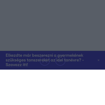
Elkezdte már beszerezni a gyermekének
szükséges tanszereket az idei tanévre? -
Szavazz itt!