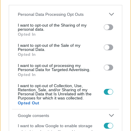
third parties.
Please note that this website/app uses one or more Google
Personal Data Processing Opt Outs
services and may gather and store information including but
not limited to your visit or usage behaviour. You may click to
I want to opt-out of the Sharing of my
personal data.
grant or deny consent to Google and its third-party tags to
Népszerű
Opted In
use your data for below specified purposes in below Google
consent section.
I want to opt-out of the Sale of my
Personal Data.
Opted In
17:24
I want to opt-out of processing my
Personal Data for Targeted Advertising.
Opted In
I want to opt-out of Collection, Use,
Retention, Sale, and/or Sharing of my
Personal Data that Is Unrelated with the
Purposes for which it was collected.
Opted Out
Google consents
Reggeli
I want to allow Google to enable storage