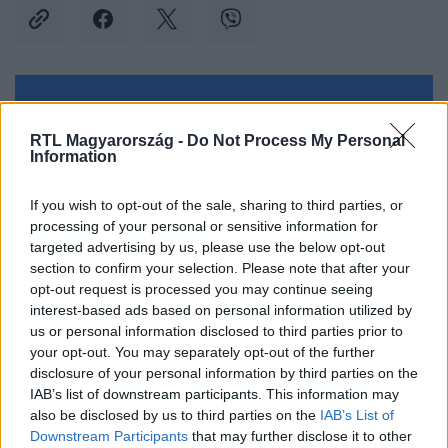
Kövess minket, és értesülj a friss hírekről a
Facebookon is!
RTL Magyarország -
Do Not Process My Personal
Information
Követem
If you wish to opt-out of the sale, sharing to third parties, or
processing of your personal or sensitive information for
targeted advertising by us, please use the below opt-out
section to confirm your selection. Please note that after your
opt-out request is processed you may continue seeing
interest-based ads based on personal information utilized by
#
BELFÖLD
#
EGÉSZSÉGÜGY
#
BELÜGYMINISZTÉRIUM
us or personal information disclosed to third parties prior to
your opt-out. You may separately opt-out of the further
#
PINTÉR SÁNDOR
#
FŐISPÁN
#
ORVOSI RENDELŐ
disclosure of your personal information by third parties on the
IAB’s list of downstream participants. This information may
#
ELLENŐRZÉS
also be disclosed by us to third parties on the
IAB’s List of
Downstream Participants
that may further disclose it to other