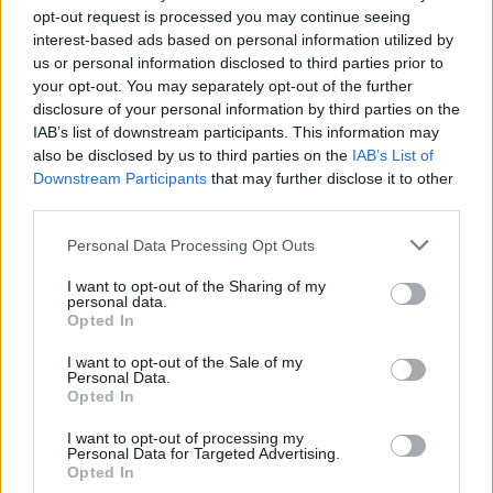
opt-out request is processed you may continue seeing
Kövess minket, és értesülj a friss hírekről a
interest-based ads based on personal information utilized by
us or personal information disclosed to third parties prior to
Facebookon is!
your opt-out. You may separately opt-out of the further
disclosure of your personal information by third parties on the
Követem
IAB’s list of downstream participants. This information may
also be disclosed by us to third parties on the
IAB’s List of
Downstream Participants
that may further disclose it to other
third parties.
Please note that this website/app uses one or more Google
Personal Data Processing Opt Outs
services and may gather and store information including but
#
BELFÖLD
#
KOVÁCS ZOLTÁN
#
FAJ
not limited to your visit or usage behaviour. You may click to
I want to opt-out of the Sharing of my
personal data.
grant or deny consent to Google and its third-party tags to
#
TUSVÁNYOSI BESZÉD
#
ORBÁN VIKTOR
Opted In
use your data for below specified purposes in below Google
#
FERENC PÁPA
consent section.
I want to opt-out of the Sale of my
Personal Data.
Opted In
I want to opt-out of processing my
Personal Data for Targeted Advertising.
Opted In