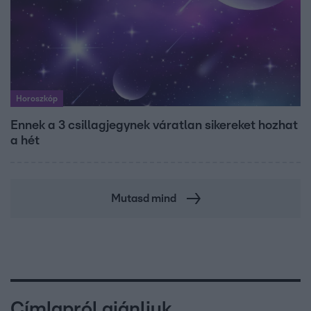
Horoszkóp
Ennek a 3 csillagjegynek váratlan sikereket hozhat
a hét
Mutasd mind
Címlapról ajánljuk