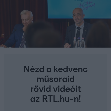
Nézd a kedvenc
műsoraid
rövid videóit
az RTL.hu-n!