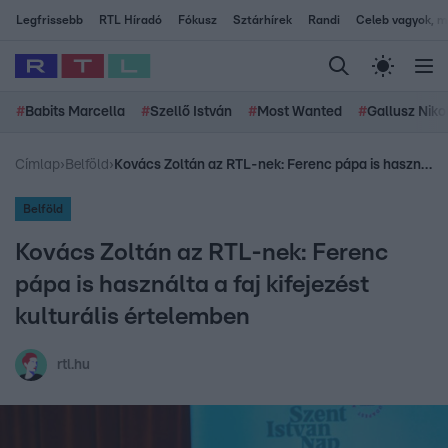
Legfrissebb
RTL Híradó
Fókusz
Sztárhírek
Randi
Celeb vagyok, me
#
Babits Marcella
#
Szellő István
#
Most Wanted
#
Gallusz Niko
Címlap
›
Belföld
›
Kovács Zoltán az RTL-nek: Ferenc pápa is használta a faj kifejezést kulturális értelemben
Belföld
Kovács Zoltán az RTL-nek: Ferenc
pápa is használta a faj kifejezést
kulturális értelemben
rtl.hu