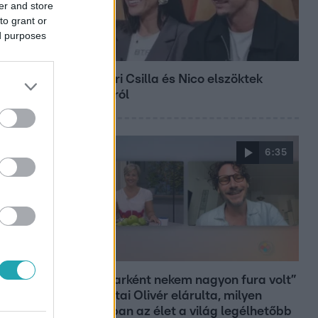
er and store
to grant or
ed purposes
Bulvár
Megyeri Csilla és Nico elszöktek
otthonról
6:35
Reggeli
„Magyarként nekem nagyon fura volt”
– Pusztai Olivér elárulta, milyen
valójában az élet a világ legélhetőbb