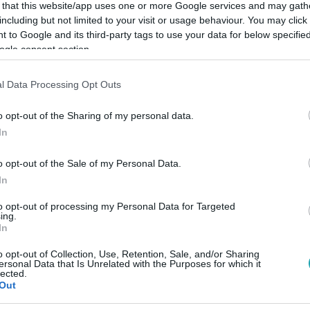
 that this website/app uses one or more Google services and may gath
including but not limited to your visit or usage behaviour. You may click 
 to Google and its third-party tags to use your data for below specifi
ogle consent section.
Link másolása
l Data Processing Opt Outs
o opt-out of the Sharing of my personal data.
In
selekmény, mert a „politikai pedofília”
o opt-out of the Sale of my Personal Data.
a utal.
In
to opt-out of processing my Personal Data for Targeted
ing.
In
o opt-out of Collection, Use, Retention, Sale, and/or Sharing
között legyen a Google-találatokban!
ersonal Data that Is Unrelated with the Purposes for which it
lected.
Out