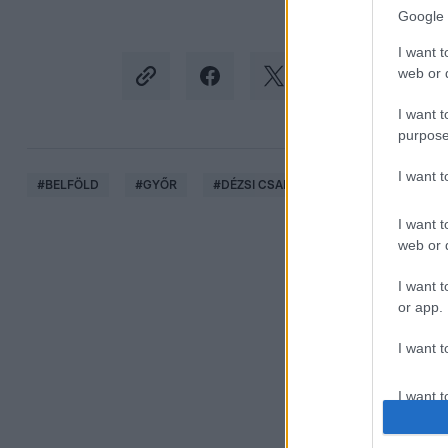
Google 
I want t
web or d
I want t
purpose
I want 
#
BELFÖLD
#
GYŐR
#
DÉZSI CSABA ANDRÁS
#
POLITIKA
I want t
web or d
I want t
or app.
I want t
I want t
authenti