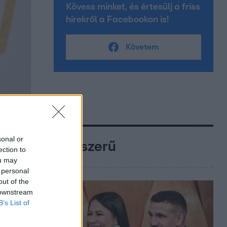
Kövess minket, és értesülj a friss
hírekről a Facebookon is!
Követem
sonal or
Népszerű
ection to
ou may
 personal
out of the
 downstream
B’s List of