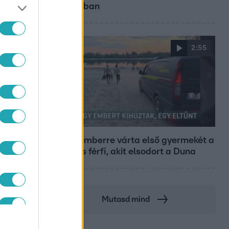
városában
2:55
Híradó
Szeptemberre várta első gyermekét a
29 éves férfi, akit elsodort a Duna
Mutasd mind