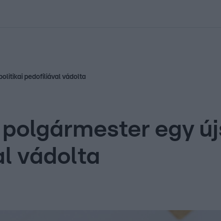
kolett
#
Időjárás
#
RTL műsor
#
Víz
#
Magyar Péter
#
Csillagjeg
politikai pedofíliával vádolta
i polgármester egy új
al vádolta