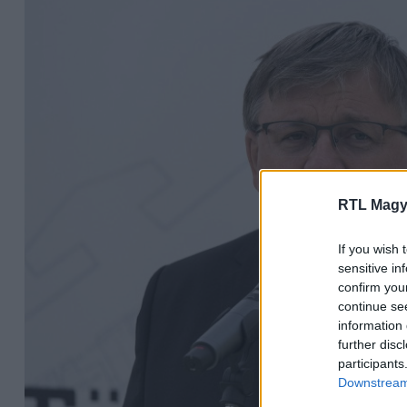
RTL Magy
If you wish 
sensitive in
confirm you
continue se
information 
further disc
participants
Downstream 