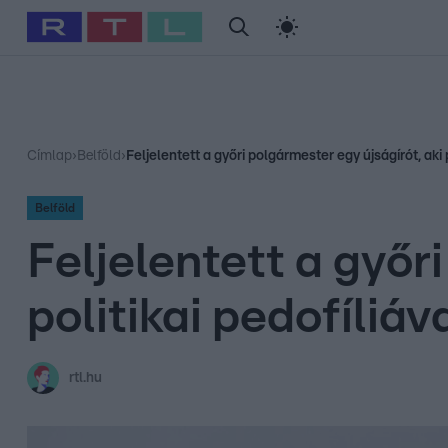
#
Babits Marcella
#
Szellő István
#
Most Wanted
#
Gallusz Ni
Címlap
›
Belföld
›
Feljelentett a győri polgármester egy újságírót, aki 
Belföld
Feljelentett a győr
politikai pedofíliáv
rtl.hu