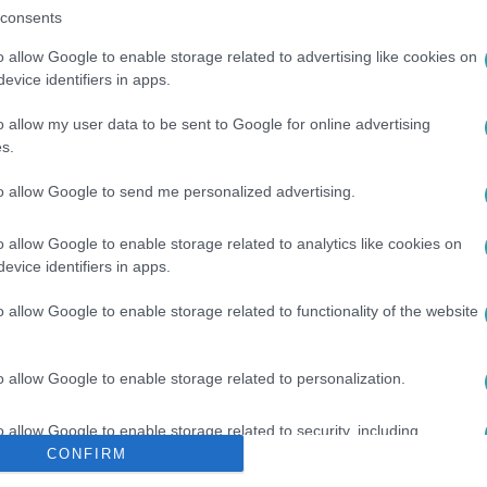
consents
o allow Google to enable storage related to advertising like cookies on
evice identifiers in apps.
o allow my user data to be sent to Google for online advertising
s.
to allow Google to send me personalized advertising.
I PEDOFÍLIA
#
PER
#
VÉLEMÉNYSZABADSÁG
#
RÁGALMAZÁS
o allow Google to enable storage related to analytics like cookies on
evice identifiers in apps.
o allow Google to enable storage related to functionality of the website
o allow Google to enable storage related to personalization.
o allow Google to enable storage related to security, including
cation functionality and fraud prevention, and other user protection.
CONFIRM