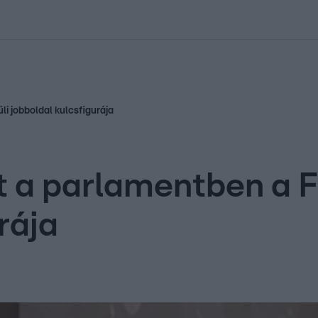
kolett
#
Időjárás
#
RTL műsor
#
Víz
#
Magyar Péter
#
Csillagjeg
i jobboldal kulcsfigurája
 a parlamentben a Fi
rája