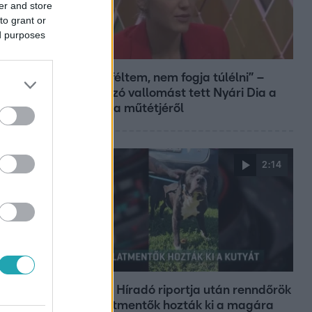
er and store
to grant or
ed purposes
Bulvár
„Attól féltem, nem fogja túlélni” –
megrázó vallomást tett Nyári Dia a
kislánya műtétjéről
2:14
Híradó
Az RTL Híradó riportja után renndőrök
és állatmentők hozták ki a magára