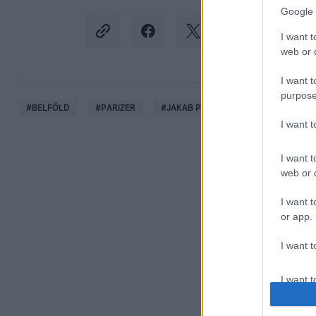
Google 
I want t
web or d
I want t
purpose
#
BELFÖLD
#
PARIZER
#
JAKAB PÉTER
#
JOBBIK
#
I want 
I want t
web or d
I want t
or app.
I want t
I want t
authenti