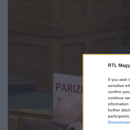
RTL Magy
If you wish 
sensitive in
confirm you
continue se
information 
further disc
participants
Downstream 