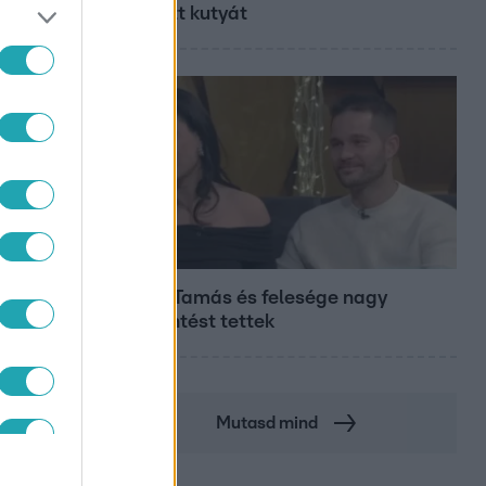
hagyott kutyát
Bulvár
Veréb Tamás és felesége nagy
bejelentést tettek
Mutasd mind