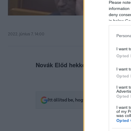
Please note
information 
deny consent
in below Go
2022. június 7. 14:00
Persona
I want t
Opted 
Novák Előd hekkelte meg Jakab Pét
I want t
Opted 
I want 
Advertis
Opted 
Itt állítsd be, hogy az RTL.hu az elsők 
I want t
of my P
was col
Opted 