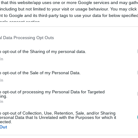
 that this website/app uses one or more Google services and may gath
including but not limited to your visit or usage behaviour. You may click 
 to Google and its third-party tags to use your data for below specifi
ogle consent section.
Link másolása
l Data Processing Opt Outs
o opt-out of the Sharing of my personal data.
In
er felszólalását.
o opt-out of the Sale of my Personal Data.
In
to opt-out of processing my Personal Data for Targeted
ing.
In
között legyen a Google-találatokban!
o opt-out of Collection, Use, Retention, Sale, and/or Sharing
ersonal Data that Is Unrelated with the Purposes for which it
lected.
Out