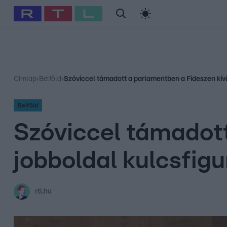
#
Babits Marcella
#
Szellő István
#
Most Wanted
#
Gallusz Ni
Címlap
›
Belföld
›
Szóviccel támadott a parlamentben a Fideszen kívül
Belföld
Szóviccel támadott
jobboldal kulcsfigu
rtl.hu