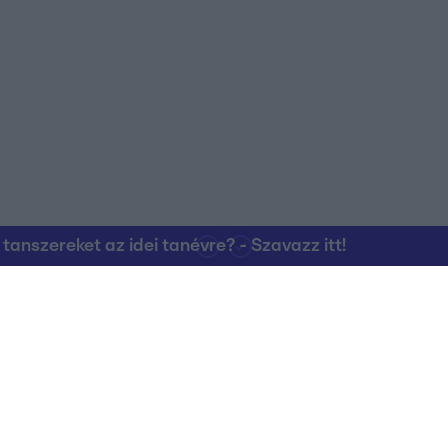
nszereket az idei tanévre? - Szavazz itt!
Kapcsolat
RTL Group Beszál