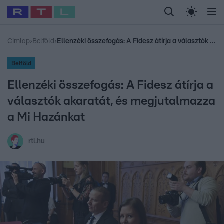
Legfrissebb
RTL Híradó
Fókusz
Sztárhírek
Randi
Celeb vagyok, me
#
Babits Marcella
#
Szellő István
#
Most Wanted
#
Gallusz Niko
Címlap
›
Belföld
›
Ellenzéki összefogás: A Fidesz átírja a választók akaratát, és megjutalmazza a Mi Hazánkat
Belföld
Ellenzéki összefogás: A Fidesz átírja a
választók akaratát, és megjutalmazza
a Mi Hazánkat
rtl.hu