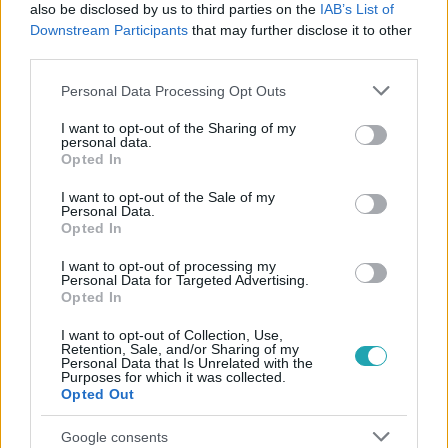
#
BELFÖLD
#
ELLENZÉK
#
PARLAMENT
also be disclosed by us to third parties on the
IAB’s List of
Downstream Participants
that may further disclose it to other
#
ALAKULÓ ÜLÉS
#
EGYEZTETÉS
#
MI HAZÁNK
third parties.
#
FIDESZ
#
KÖVÉR LÁSZLÓ
#
KOCSIS MÁTÉ
Please note that this website/app uses one or more Google
Personal Data Processing Opt Outs
services and may gather and store information including but
not limited to your visit or usage behaviour. You may click to
I want to opt-out of the Sharing of my
personal data.
grant or deny consent to Google and its third-party tags to
Opted In
use your data for below specified purposes in below Google
consent section.
I want to opt-out of the Sale of my
Personal Data.
Opted In
Népszerű
I want to opt-out of processing my
Personal Data for Targeted Advertising.
Opted In
I want to opt-out of Collection, Use,
Retention, Sale, and/or Sharing of my
Personal Data that Is Unrelated with the
Purposes for which it was collected.
Opted Out
Google consents