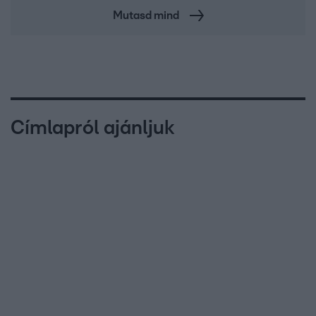
Mutasd mind
Címlapról ajánljuk