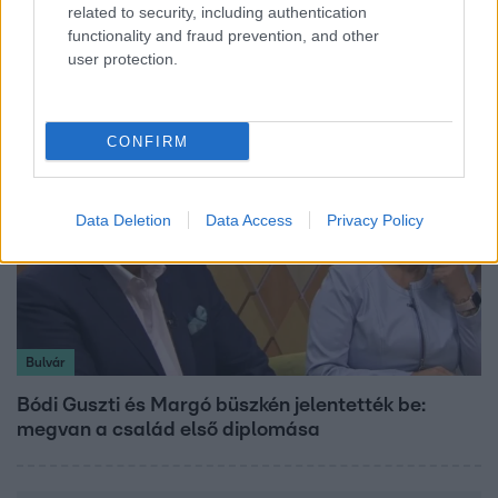
related to security, including authentication
Kitört a lecsó-láz! Íme 3 tuti recept az
functionality and fraud prevention, and other
elkészítéséhez
user protection.
CONFIRM
Data Deletion
Data Access
Privacy Policy
Bulvár
Bódi Guszti és Margó büszkén jelentették be:
megvan a család első diplomása