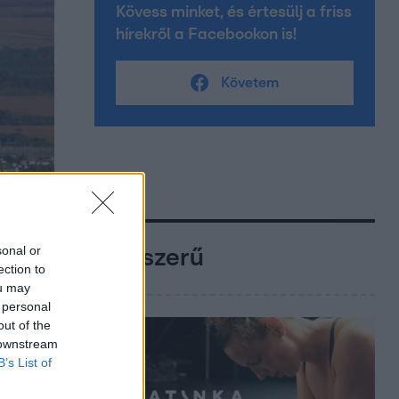
Kövess minket, és értesülj a friss
hírekről a Facebookon is!
Követem
sonal or
Népszerű
ection to
ou may
 personal
out of the
 downstream
B’s List of