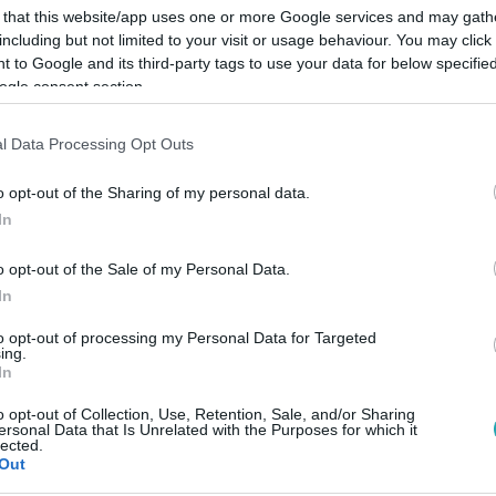
 that this website/app uses one or more Google services and may gath
including but not limited to your visit or usage behaviour. You may click 
 to Google and its third-party tags to use your data for below specifi
ogle consent section.
Link másolása
l Data Processing Opt Outs
o opt-out of the Sharing of my personal data.
In
uházás csak Oroszország érdekeit szolgálja.
o opt-out of the Sale of my Personal Data.
In
to opt-out of processing my Personal Data for Targeted
ing.
In
között legyen a Google-találatokban!
o opt-out of Collection, Use, Retention, Sale, and/or Sharing
ersonal Data that Is Unrelated with the Purposes for which it
lected.
Out