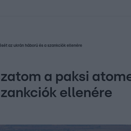
kolett
#
Időjárás
#
RTL műsor
#
Víz
#
Magyar Péter
#
Csillagjeg
ését az ukrán háború és a szankciók ellenére
oszatom a paksi atom
szankciók ellenére