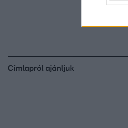
Címlapról ajánljuk