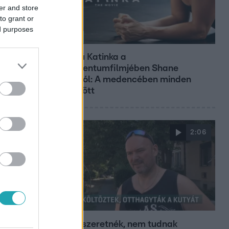
er and store
to grant or
ed purposes
Kultúra
Hosszú Katinka a
dokumentumfilmjében Shane
Tusupról: A medencében minden
működött
2:06
Híradó
Hiába szeretnék, nem tudnak