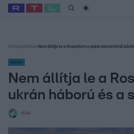
#
Babits Marcella
#
Szellő István
#
Most Wanted
#
Gallusz Ni
Címlap
›
Belföld
›
Nem állítja le a Roszatom a paksi atomerőmű bővít
Belföld
Nem állítja le a R
ukrán háború és a 
rtl.hu