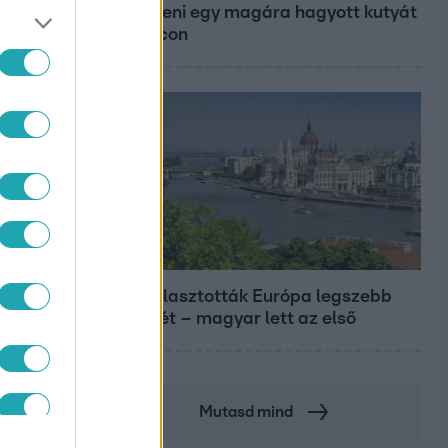
kimenteni egy magára hagyott kutyát
Miskolcon
Európa
Megválasztották Európa legszebb
épületét – magyar lett az első
Mutasd mind