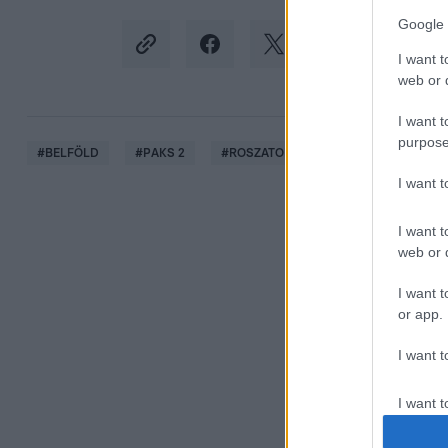
Google 
I want t
web or d
I want t
purpose
#
BELFÖLD
#
PAKS 2
#
ROSZATOM
#
OROSZORSZÁG
I want 
I want t
web or d
I want t
or app.
I want t
I want t
authenti