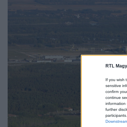
RTL Magy
If you wish 
sensitive in
confirm you
continue se
information 
further disc
participants
Downstream 