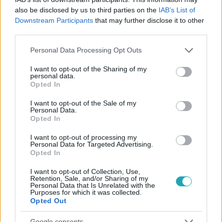
#
BÁTRAK FÖLDJE
#
ADÁSRÉSZLETEK
#
ÁRULÁS
also be disclosed by us to third parties on the
IAB’s List of
Downstream Participants
that may further disclose it to other
#
HARC
#
CSALÁD
#
VETŐ ZALÁN
third parties.
#
KOLTAI-NAGY BALÁZS
#
SOROZAT
#
TELENOVELLA
Please note that this website/app uses one or more Google
Personal Data Processing Opt Outs
#
RTL KLUB
#
RTL
services and may gather and store information including but
not limited to your visit or usage behaviour. You may click to
I want to opt-out of the Sharing of my
personal data.
grant or deny consent to Google and its third-party tags to
Opted In
use your data for below specified purposes in below Google
consent section.
I want to opt-out of the Sale of my
Personal Data.
Opted In
I want to opt-out of processing my
Népszerű
Personal Data for Targeted Advertising.
Opted In
I want to opt-out of Collection, Use,
Retention, Sale, and/or Sharing of my
Personal Data that Is Unrelated with the
Purposes for which it was collected.
Opted Out
Google consents