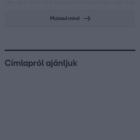
Mutasd mind
Címlapról ajánljuk