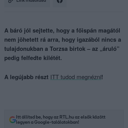
Link másolása
A báró jól sejtette, hogy a főispán magától
nem jöhetett rá arra, hogy igazából nincs a
tulajdonukban a Torzsa birtok – az „áruló”
pedig felfedte kilétét.
A legújabb részt
ITT tudod megnézni
!
Itt állítsd be, hogy az RTL.hu az elsők között
legyen a Google-találatokban!