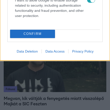
I want to allow Google to enable storage
related to security, including authentication
Életmód
functionality and fraud prevention, and other
Minden nyáron ezt a receptet keresik: így lesz
user protection.
tökéletes a kovászos uborka
CONFIRM
7:51
Data Deletion
Data Access
Privacy Policy
Fókusz
Megvan, kik váltják a fenyegetés miatt visszalépő
Majkát a SIC Feszten