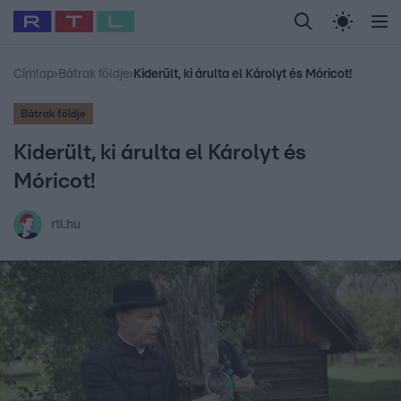
Legfrissebb
RTL Híradó
Fókusz
Sztárhírek
Randi
Celeb vagyok, me
#
Babits Marcella
#
Szellő István
#
Most Wanted
#
Gallusz Niko
Címlap
›
Bátrak földje
›
Kiderült, ki árulta el Károlyt és Móricot!
Bátrak földje
Kiderült, ki árulta el Károlyt és
Móricot!
rtl.hu