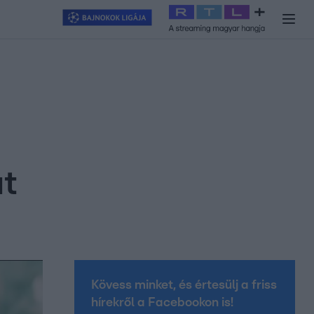
y
#
RTL+
#
Exek csatája 2026
#
Celeb vagyok, ments ki innen
#
H
át
Kövess minket, és értesülj a friss
hírekről a Facebookon is!