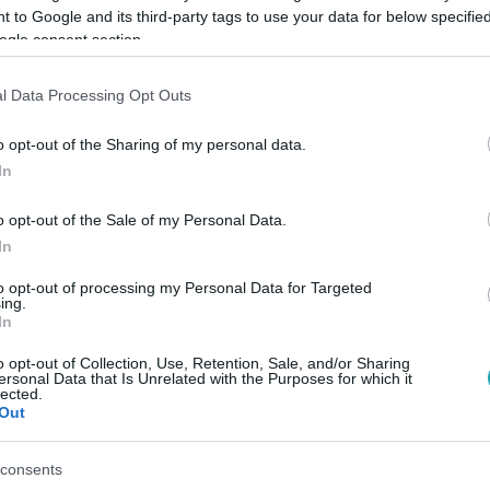
 to Google and its third-party tags to use your data for below specifi
ogle consent section.
Link másolása
l Data Processing Opt Outs
o opt-out of the Sharing of my personal data.
In
st szerelmi életével kapcsolatban, Claudia
ek alakulását...
o opt-out of the Sale of my Personal Data.
In
to opt-out of processing my Personal Data for Targeted
z
RTL+-on
!
ing.
In
o opt-out of Collection, Use, Retention, Sale, and/or Sharing
ersonal Data that Is Unrelated with the Purposes for which it
között legyen a Google-találatokban!
lected.
Out
consents