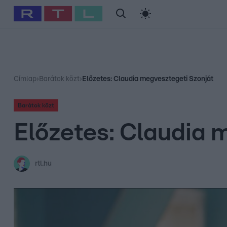
#
Babits Marcella
#
Szellő István
#
Most Wanted
#
Gallusz Ni
Címlap
›
Barátok közt
›
Előzetes: Claudia megvesztegeti Szonját
Barátok közt
Előzetes: Claudia 
rtl.hu