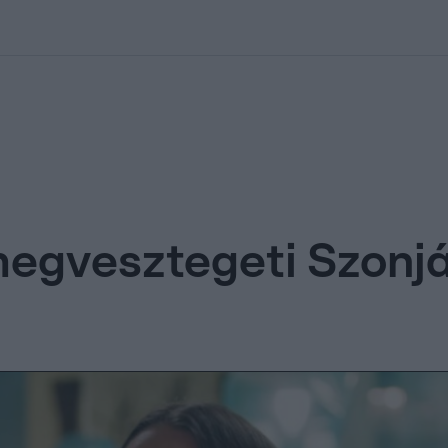
kolett
#
Időjárás
#
RTL műsor
#
Víz
#
Magyar Péter
#
Csillagjeg
megvesztegeti Szonj