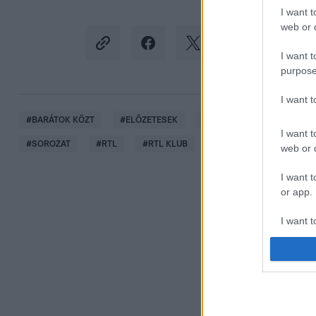
I want t
web or d
I want t
purpose
I want 
#
BARÁTOK KÖZT
#
ELŐZETESEK
#
KÖVETKEZŐ RÉSZ
#
I want t
#
SOROZAT
#
RTL
#
RTL KLUB
web or d
I want t
or app.
I want t
I want t
authenti