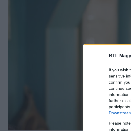
RTL Magy
If you wish 
sensitive in
confirm you
continue se
information 
further disc
participants
Downstream 
Please note
information 