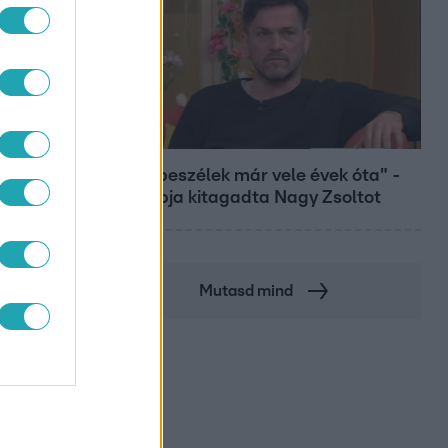
Bulvár
"Nem beszélek már vele évek óta" -
Édesapja kitagadta Nagy Zsoltot
Mutasd mind