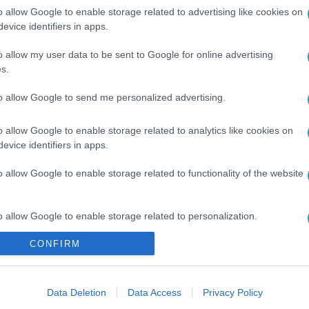
o allow Google to enable storage related to advertising like cookies on
evice identifiers in apps.
o allow my user data to be sent to Google for online advertising
s.
to allow Google to send me personalized advertising.
ELŐZETES
#
PROMÓ
#
BERÉNYI CLAUDIA
#
HARMATH SZONJA
o allow Google to enable storage related to analytics like cookies on
evice identifiers in apps.
o allow Google to enable storage related to functionality of the website
o allow Google to enable storage related to personalization.
CONFIRM
o allow Google to enable storage related to security, including
cation functionality and fraud prevention, and other user protection.
Data Deletion
Data Access
Privacy Policy