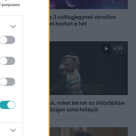
ed purposes
Horoszkóp
Ennek a 3 csillagjegynek váratlan
sikereket hozhat a hét
4:55
Fókusz
Mutatjuk, miket kértek az öltözőjükbe
az idei Sziget sztárfellépői