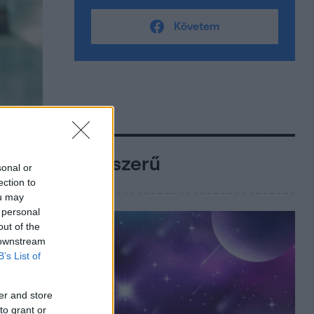
Követem
Népszerű
sonal or
ection to
ou may
 personal
out of the
 downstream
B’s List of
er and store
to grant or