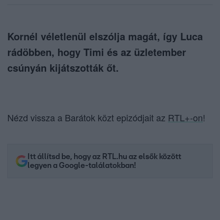
Kornél véletlenül elszólja magát, így Luca
rádöbben, hogy Timi és az üzletember
csúnyán kijátszották őt.
Nézd vissza a Barátok közt epizódjait az
RTL+-on
!
Itt állítsd be, hogy az RTL.hu az elsők között
legyen a Google-találatokban!