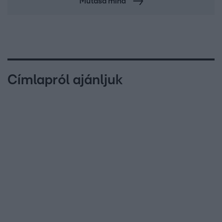
Mutasd mind
Címlapról ajánljuk