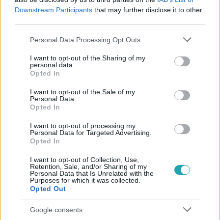
Downstream Participants
that may further disclose it to other
#
HÁROS KORNÉL
#
ENDRÉDY GÁBOR
#
SOROZAT
third parties.
#
BARÁTOKKÖZT
Please note that this website/app uses one or more Google
Personal Data Processing Opt Outs
services and may gather and store information including but
not limited to your visit or usage behaviour. You may click to
I want to opt-out of the Sharing of my
personal data.
grant or deny consent to Google and its third-party tags to
Opted In
use your data for below specified purposes in below Google
consent section.
I want to opt-out of the Sale of my
Personal Data.
Opted In
Népszerű
I want to opt-out of processing my
Personal Data for Targeted Advertising.
Opted In
13:37
I want to opt-out of Collection, Use,
Retention, Sale, and/or Sharing of my
Personal Data that Is Unrelated with the
Purposes for which it was collected.
Opted Out
Google consents