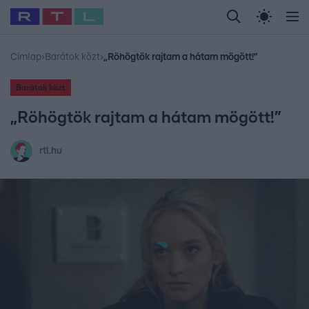
Legfrissebb
RTL Híradó
Fókusz
Sztárhírek
Randi
Celeb vagyok, me
#
Babits Marcella
#
Szellő István
#
Most Wanted
#
Gallusz Niko
Címlap
›
Barátok közt
›
„Röhögtök rajtam a hátam mögött!”
Barátok közt
„Röhögtök rajtam a hátam mögött!”
rtl.hu