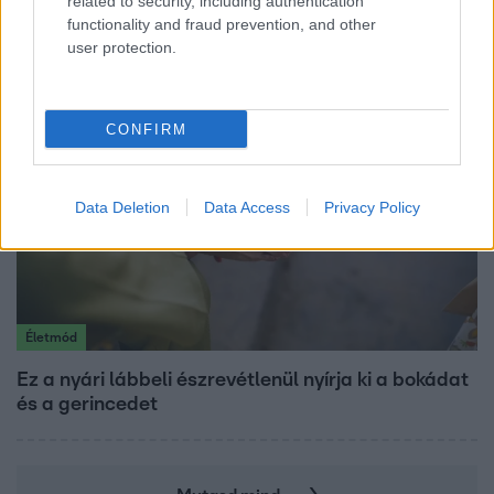
related to security, including authentication
Hosszú Katinka a dokumentumfilmjében Shane
functionality and fraud prevention, and other
Tusupról: A medencében minden működött
user protection.
CONFIRM
Data Deletion
Data Access
Privacy Policy
Életmód
Ez a nyári lábbeli észrevétlenül nyírja ki a bokádat
és a gerincedet