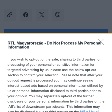
Kövess minket, és értesülj a friss hírekről a
RTL Magyarország -
Do Not Process My Personal
Facebookon is!
Information
Követem
If you wish to opt-out of the sale, sharing to third parties, or
processing of your personal or sensitive information for
targeted advertising by us, please use the below opt-out
section to confirm your selection. Please note that after your
opt-out request is processed you may continue seeing
interest-based ads based on personal information utilized by
us or personal information disclosed to third parties prior to
#
BARÁTOK KÖZT
#
ADÁSRÉSZLETEK
#
RTL
your opt-out. You may separately opt-out of the further
#
RTL KLUB
#
BARÁTSÁG
#
ÜZLET
#
ÁTVERÉS
disclosure of your personal information by third parties on the
IAB’s list of downstream participants. This information may
#
LEBUKÁS
#
FEKETE LUCA
#
TRUCKENBROD FANNI
also be disclosed by us to third parties on the
IAB’s List of