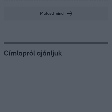
Mutasd mind
Címlapról ajánljuk