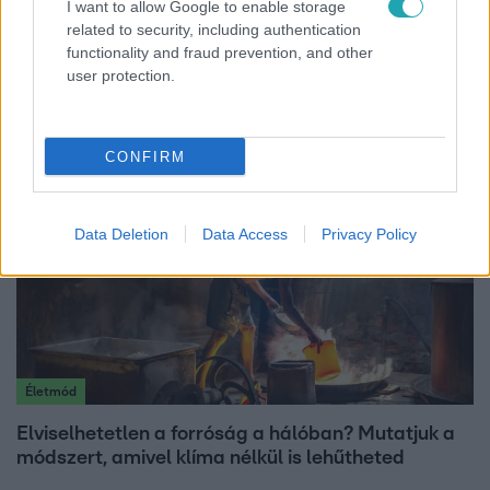
I want to allow Google to enable storage
Életmód
related to security, including authentication
functionality and fraud prevention, and other
Gyakori tévhit dől meg a ventilátorról – így
user protection.
érdemes használni a fizikus szerint
CONFIRM
Data Deletion
Data Access
Privacy Policy
Életmód
Elviselhetetlen a forróság a hálóban? Mutatjuk a
módszert, amivel klíma nélkül is lehűtheted