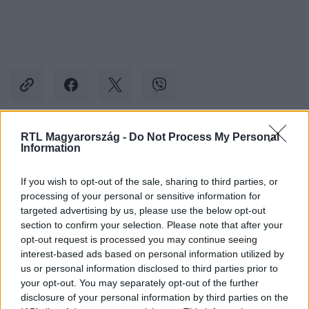
RTL Magyarország -
Do Not Process My Personal
Information
Kövess minket, és értesülj a friss hírekről a
Facebookon is!
If you wish to opt-out of the sale, sharing to third parties, or
processing of your personal or sensitive information for
Követem
targeted advertising by us, please use the below opt-out
section to confirm your selection. Please note that after your
opt-out request is processed you may continue seeing
interest-based ads based on personal information utilized by
us or personal information disclosed to third parties prior to
your opt-out. You may separately opt-out of the further
#
BARÁTOK KÖZT
#
ELŐZETESEK
#
KÖVETKEZŐ RÉSZ
disclosure of your personal information by third parties on the