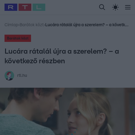
Legfrissebb
RTL Híradó
Fókusz
Sztárhírek
Randi
Celeb vagyok, me
#
Babits Marcella
#
Szellő István
#
Most Wanted
#
Gallusz Niko
Címlap
›
Barátok közt
›
Lucára rátalál újra a szerelem? – a következő részben
Barátok közt
Lucára rátalál újra a szerelem? – a
következő részben
rtl.hu