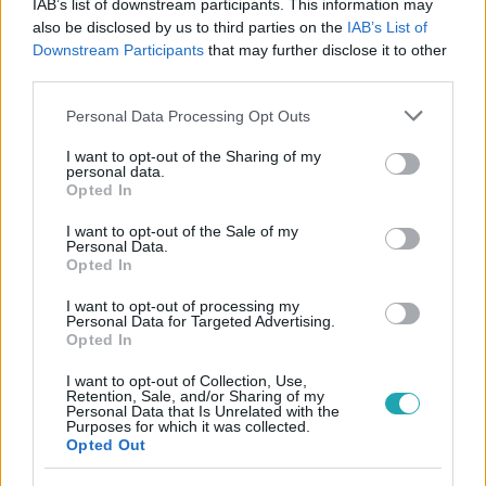
IAB’s list of downstream participants. This information may
#
ELŐZETES
#
NEXT
#
FEKETE LUCA
also be disclosed by us to third parties on the
IAB’s List of
Downstream Participants
that may further disclose it to other
#
BERÉNYI BANDI
#
SOROZAT
#
RTL KLUB
#
RTL
third parties.
#
BARÁTOKKÖZT
Please note that this website/app uses one or more Google
Personal Data Processing Opt Outs
services and may gather and store information including but
not limited to your visit or usage behaviour. You may click to
I want to opt-out of the Sharing of my
personal data.
grant or deny consent to Google and its third-party tags to
Opted In
use your data for below specified purposes in below Google
consent section.
I want to opt-out of the Sale of my
Personal Data.
Opted In
Népszerű
I want to opt-out of processing my
Personal Data for Targeted Advertising.
Opted In
I want to opt-out of Collection, Use,
2:56
Retention, Sale, and/or Sharing of my
Personal Data that Is Unrelated with the
Purposes for which it was collected.
Opted Out