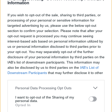
Information
Link másolása
If you wish to opt-out of the sale, sharing to third parties, or
processing of your personal or sensitive information for
targeted advertising by us, please use the below opt-out
section to confirm your selection. Please note that after your
Már jóval a tragédia előtt riasztották a
opt-out request is processed you may continue seeing
rendőröket a zavartan viselkedő férfi miatt.
interest-based ads based on personal information utilized by
us or personal information disclosed to third parties prior to
Kábítószert fogyasztott, de elengedték őt,
your opt-out. You may separately opt-out of the further
mert nem álltak fenn az őrizetbe vétel
disclosure of your personal information by third parties on the
IAB’s list of downstream participants. This information may
feltételei.
also be disclosed by us to third parties on the
IAB’s List of
Downstream Participants
that may further disclose it to other
third parties.
Please note that this website/app uses one or more Google
Personal Data Processing Opt Outs
services and may gather and store information including but
not limited to your visit or usage behaviour. You may click to
I want to opt-out of the Sharing of my
personal data.
Itt állítsd be, hogy az RTL.hu az elsők között
grant or deny consent to Google and its third-party tags to
Opted In
legyen a Google-találatokban!
use your data for below specified purposes in below Google