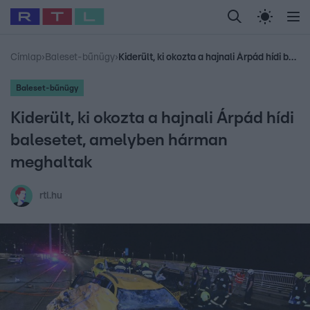
Legfrissebb
RTL Híradó
Fókusz
Sztárhírek
Randi
Celeb vagyok, me
#
Babits Marcella
#
Szellő István
#
Most Wanted
#
Gallusz Niko
Címlap
›
Baleset-bűnügy
›
Kiderült, ki okozta a hajnali Árpád hídi balesetet, amelyben hárman meghaltak
Baleset-bűnügy
Kiderült, ki okozta a hajnali Árpád hídi
balesetet, amelyben hárman
meghaltak
rtl.hu