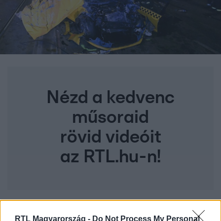
Nézd a kedvenc
műsoraid
rövid videóit
az RTL.hu-n!
2024. július 4. 10:12
RTL Magyarország -
Do Not Process My Personal