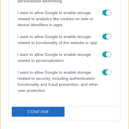
personalized advertising.
#
BALESET-BŰNÜGY
#
ÁRPÁD HÍDI BALESET
#
LOPÁS
#
KÁBÍTÓSZER
#
RENDŐRSÉG
I want to allow Google to enable storage
related to analytics like cookies on web or
device identifiers in apps.
I want to allow Google to enable storage
related to functionality of the website or app.
I want to allow Google to enable storage
related to personalization.
Népszerű
I want to allow Google to enable storage
related to security, including authentication
functionality and fraud prevention, and other
user protection.
CONFIRM