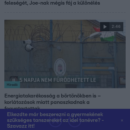
feleségét, Joe-nak mégis fáj a különélés
2:46
Híradó
Energiatakarékosság a börtönökben is –
korlátozások miatt panaszkodnak a
fogvatartottak
Elkezdte már beszerezni a gyermekének
szükséges tanszereket az idei tanévre? -
Szavazz itt!