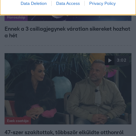
Data Deletion
Data Access
Privacy Policy
Horoszkóp
Ennek a 3 csillagjegynek váratlan sikereket hozhat
a hét
3:02
Exek csatája
47-szer szakítottak, többször elküldte otthonról