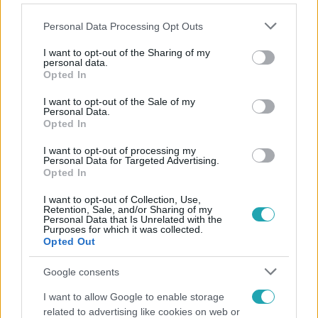
Please note that this website/app uses one or more Google
Personal Data Processing Opt Outs
services and may gather and store information including but
not limited to your visit or usage behaviour. You may click to
I want to opt-out of the Sharing of my
personal data.
grant or deny consent to Google and its third-party tags to
Opted In
Népszerű
use your data for below specified purposes in below Google
consent section.
I want to opt-out of the Sale of my
Personal Data.
Opted In
2:30
I want to opt-out of processing my
Personal Data for Targeted Advertising.
Opted In
I want to opt-out of Collection, Use,
Retention, Sale, and/or Sharing of my
Personal Data that Is Unrelated with the
Purposes for which it was collected.
Opted Out
Google consents
Híradó
I want to allow Google to enable storage
related to advertising like cookies on web or