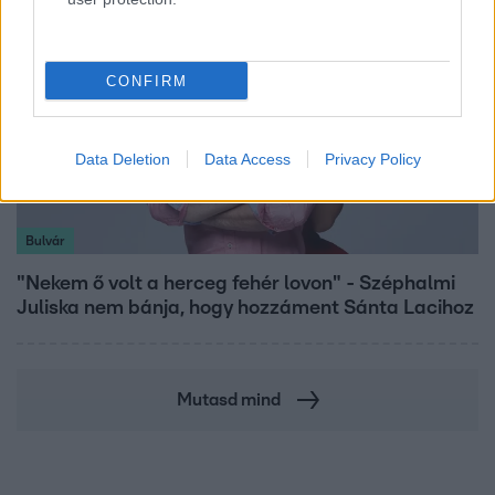
CONFIRM
Data Deletion
Data Access
Privacy Policy
Bulvár
"Nekem ő volt a herceg fehér lovon" - Széphalmi
Juliska nem bánja, hogy hozzáment Sánta Lacihoz
Mutasd mind