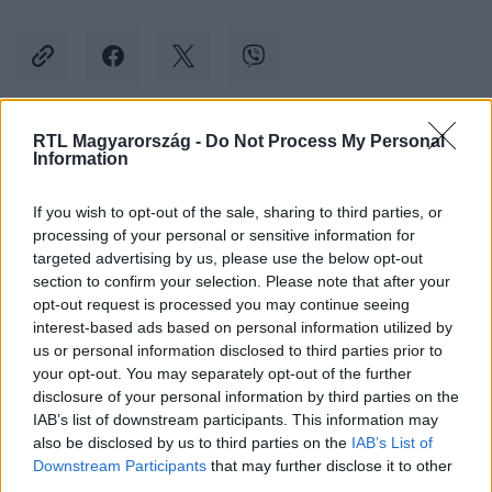
RTL Magyarország -
Do Not Process My Personal
Kövess minket, és értesülj a friss hírekről a
Information
Facebookon is!
If you wish to opt-out of the sale, sharing to third parties, or
processing of your personal or sensitive information for
Követem
targeted advertising by us, please use the below opt-out
section to confirm your selection. Please note that after your
opt-out request is processed you may continue seeing
interest-based ads based on personal information utilized by
us or personal information disclosed to third parties prior to
your opt-out. You may separately opt-out of the further
#
BALESET-BŰNÜGY
#
FERIHEGY
#
GYORSFORGALMI
disclosure of your personal information by third parties on the
IAB’s list of downstream participants. This information may
#
ÚT
#
BALESET
#
SÉRÜLT
also be disclosed by us to third parties on the
IAB’s List of
Downstream Participants
that may further disclose it to other
third parties.