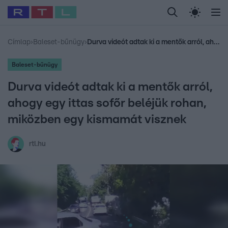
Legfrissebb
RTL Híradó
Fókusz
Sztárhírek
Randi
Celeb vagyok, me
#
Babits Marcella
#
Szellő István
#
Most Wanted
#
Gallusz Niko
Címlap
›
Baleset-bűnügy
›
Durva videót adtak ki a mentők arról, ahogy egy ittas sofőr beléjük rohan, miközben egy kismamát visznek
Baleset-bűnügy
Durva videót adtak ki a mentők arról,
ahogy egy ittas sofőr beléjük rohan,
miközben egy kismamát visznek
rtl.hu