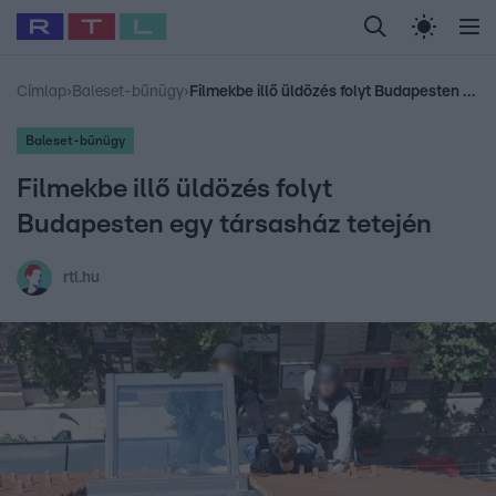
Legfrissebb
RTL Híradó
Fókusz
Sztárhírek
Randi
Celeb vagyok, me
#
Babits Marcella
#
Szellő István
#
Most Wanted
#
Gallusz Niko
Címlap
›
Baleset-bűnügy
›
Filmekbe illő üldözés folyt Budapesten egy társasház tetején
Baleset-bűnügy
Filmekbe illő üldözés folyt
Budapesten egy társasház tetején
rtl.hu