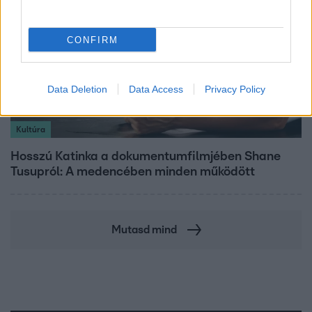
CONFIRM
Data Deletion
Data Access
Privacy Policy
Kultúra
Hosszú Katinka a dokumentumfilmjében Shane
Tusupról: A medencében minden működött
Mutasd mind