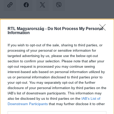
Kövess minket, és értesülj a friss hírekről a
RTL Magyarország -
Do Not Process My Personal
Information
Facebookon is!
If you wish to opt-out of the sale, sharing to third parties, or
Követem
processing of your personal or sensitive information for
targeted advertising by us, please use the below opt-out
section to confirm your selection. Please note that after your
opt-out request is processed you may continue seeing
interest-based ads based on personal information utilized by
us or personal information disclosed to third parties prior to
your opt-out. You may separately opt-out of the further
#
BALESET-BŰNÜGY
#
BUDAPEST
#
RENDŐRSÉG
disclosure of your personal information by third parties on the
#
AMERIKA
#
USA
#
DROGKERESKEDELEM
IAB’s list of downstream participants. This information may
also be disclosed by us to third parties on the
IAB’s List of
Downstream Participants
that may further disclose it to other
third parties.