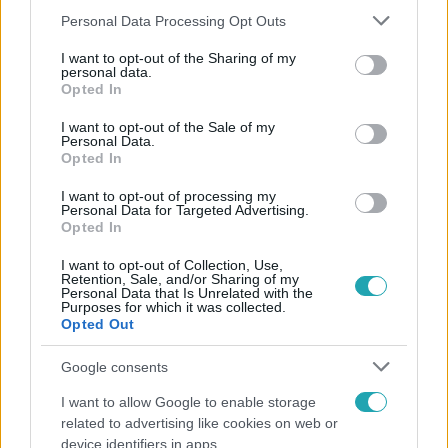
Please note that this website/app uses one or more Google
Personal Data Processing Opt Outs
services and may gather and store information including but
not limited to your visit or usage behaviour. You may click to
I want to opt-out of the Sharing of my
personal data.
grant or deny consent to Google and its third-party tags to
Népszerű
Opted In
use your data for below specified purposes in below Google
consent section.
I want to opt-out of the Sale of my
Personal Data.
Opted In
I want to opt-out of processing my
Personal Data for Targeted Advertising.
Opted In
I want to opt-out of Collection, Use,
Retention, Sale, and/or Sharing of my
Personal Data that Is Unrelated with the
Purposes for which it was collected.
Opted Out
Google consents
Bulvár
I want to allow Google to enable storage
"Nem beszélek már vele évek óta" - Édesapja
related to advertising like cookies on web or
kitagadta Nagy Zsoltot
device identifiers in apps.