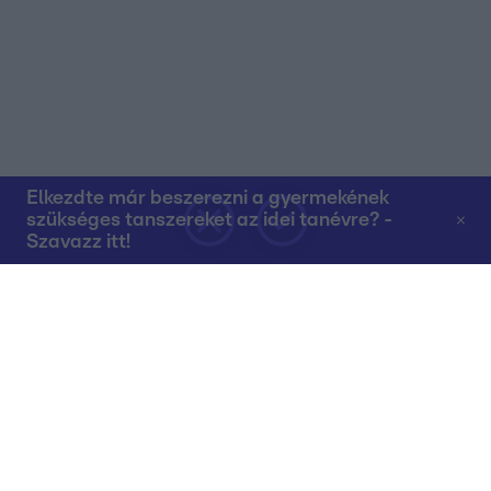
Elkezdte már beszerezni a gyermekének
szükséges tanszereket az idei tanévre? -
Szavazz itt!
Rólunk