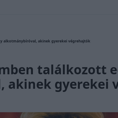
 Nikolett
#
Időjárás
#
RTL műsor
#
Víz
#
Magyar Péter
#
Csi
gy alkotmánybíróval, akinek gyerekei végrehajtók
emben találkozott 
, akinek gyerekei 