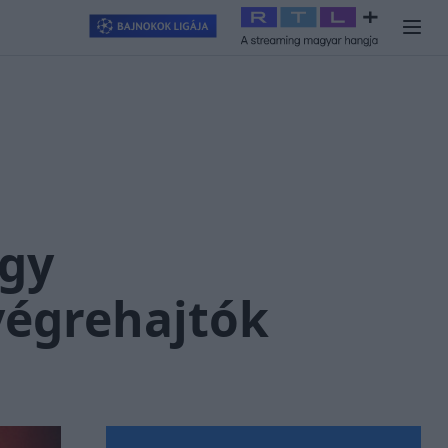
llagjegy
#
RTL+
#
Exek csatája 2026
#
Celeb vagyok, ments ki
egy
végrehajtók