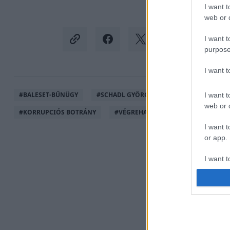
I want t
web or d
I want t
purpose
I want 
#
BALESET-BŰNÜGY
#
SCHADL GYÖRGY
#
VÖLNER PÁL
I want t
web or d
#
KORRUPCIÓS BOTRÁNY
#
VÉGREHAJTÓ
#
VÉGREHAJTÓI 
I want t
or app.
I want t
I want t
authenti