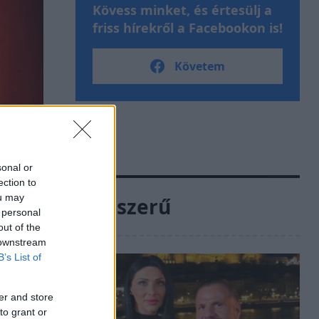
Kövess minket, és értesülj a
friss hírekről a Facebookon is!
Követem
sonal or
ection to
ou may
Népszerű
 personal
out of the
 downstream
B’s List of
er and store
to grant or