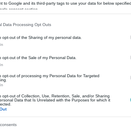
 to Google and its third-party tags to use your data for below specifi
ogle consent section.
l Data Processing Opt Outs
Link másolása
o opt-out of the Sharing of my personal data.
In
o opt-out of the Sale of my Personal Data.
 állított Schadl György és Völner Pál,
In
öbb szálon is összeért.
to opt-out of processing my Personal Data for Targeted
ing.
In
o opt-out of Collection, Use, Retention, Sale, and/or Sharing
ersonal Data that Is Unrelated with the Purposes for which it
lected.
sők között legyen a Google-találatokban!
Out
consents