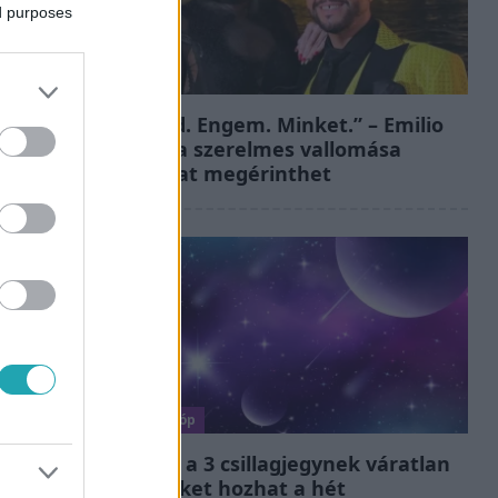
ed purposes
Bulvár
„Téged. Engem. Minket.” – Emilio
és Tina szerelmes vallomása
sokakat megérinthet
Horoszkóp
Ennek a 3 csillagjegynek váratlan
sikereket hozhat a hét