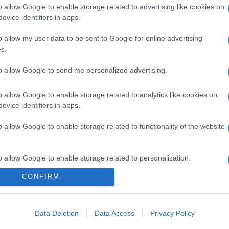
o allow Google to enable storage related to advertising like cookies on
evice identifiers in apps.
o allow my user data to be sent to Google for online advertising
s.
to allow Google to send me personalized advertising.
#
CZINE ÁGNES
#
ALKOTMÁNYBÍRÓ
#
KORRUPCIÓ
o allow Google to enable storage related to analytics like cookies on
evice identifiers in apps.
KAR
o allow Google to enable storage related to functionality of the website
o allow Google to enable storage related to personalization.
CONFIRM
o allow Google to enable storage related to security, including
cation functionality and fraud prevention, and other user protection.
Data Deletion
Data Access
Privacy Policy