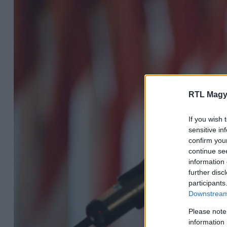
RTL Magy
If you wish 
sensitive in
confirm you
continue se
information 
further disc
participants
Downstream 
Please note
information 