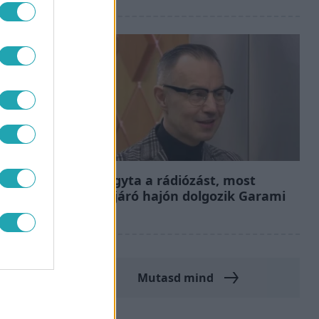
Bulvár
Otthagyta a rádiózást, most
óceánjáró hajón dolgozik Garami
Gábor
Mutasd mind