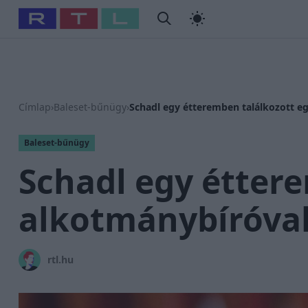
#
Babits Marcella
#
Szellő István
#
Most Wanted
#
Gallusz
Címlap
›
Baleset-bűnügy
›
Schadl egy étteremben találkozott e
Baleset-bűnügy
Schadl egy étter
alkotmánybíróval
rtl.hu