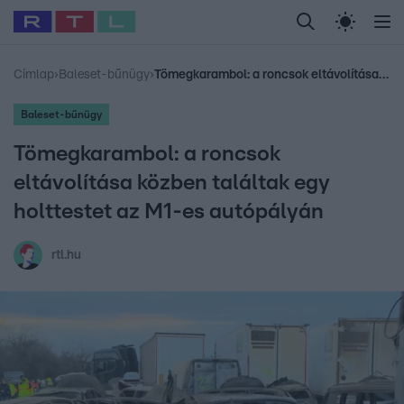
Legfrissebb
RTL Híradó
Fókusz
Sztárhírek
Randi
Celeb vagyok, me
#
Babits Marcella
#
Szellő István
#
Most Wanted
#
Gallusz Niko
Címlap
›
Baleset-bűnügy
›
Tömegkarambol: a roncsok eltávolítása közben találtak egy holttestet az M1-es autópályán
Baleset-bűnügy
Tömegkarambol: a roncsok
eltávolítása közben találtak egy
holttestet az M1-es autópályán
rtl.hu