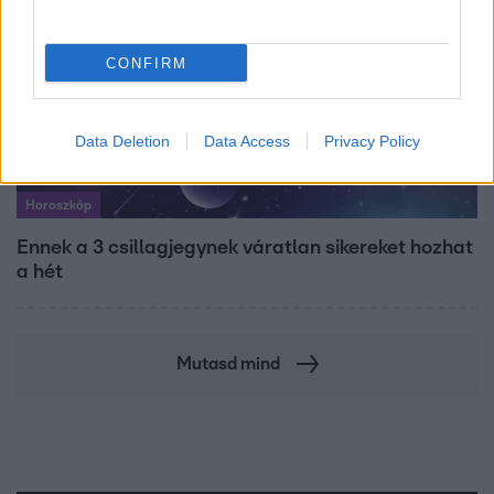
CONFIRM
Data Deletion
Data Access
Privacy Policy
Horoszkóp
Ennek a 3 csillagjegynek váratlan sikereket hozhat
a hét
Mutasd mind