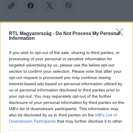
Kövess minket, és értesülj a friss hírekről a
RTL Magyarország -
Do Not Process My Personal
Information
Facebookon is!
If you wish to opt-out of the sale, sharing to third parties, or
Követem
processing of your personal or sensitive information for
targeted advertising by us, please use the below opt-out
section to confirm your selection. Please note that after your
opt-out request is processed you may continue seeing
interest-based ads based on personal information utilized by
us or personal information disclosed to third parties prior to
your opt-out. You may separately opt-out of the further
#
BALESET-BŰNÜGY
#
M1
#
M1-ES AUTÓPÁLYA
disclosure of your personal information by third parties on the
#
TÖMEGKARAMBOL
#
BALESET
IAB’s list of downstream participants. This information may
also be disclosed by us to third parties on the
IAB’s List of
Downstream Participants
that may further disclose it to other
third parties.