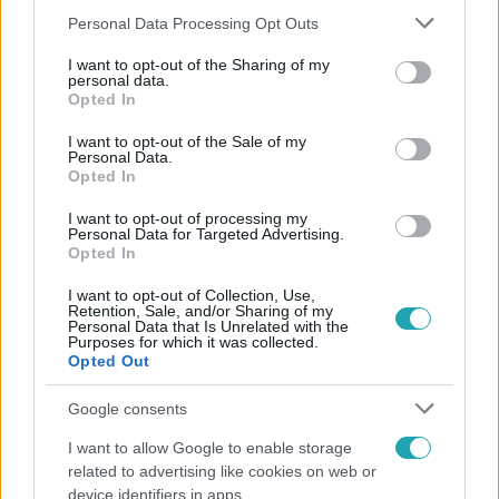
Please note that this website/app uses one or more Google
Personal Data Processing Opt Outs
services and may gather and store information including but
not limited to your visit or usage behaviour. You may click to
I want to opt-out of the Sharing of my
personal data.
grant or deny consent to Google and its third-party tags to
Népszerű
Opted In
use your data for below specified purposes in below Google
consent section.
I want to opt-out of the Sale of my
Personal Data.
Opted In
7:02
I want to opt-out of processing my
Personal Data for Targeted Advertising.
Opted In
I want to opt-out of Collection, Use,
Retention, Sale, and/or Sharing of my
Personal Data that Is Unrelated with the
Purposes for which it was collected.
Opted Out
Google consents
Reggeli
I want to allow Google to enable storage
19 évesen nyert modellversenyt Heidi Klum –
related to advertising like cookies on web or
szakértő elemzi a szupermodell évtizedes
device identifiers in apps.