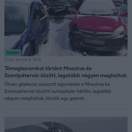
Külföld
2024. január 8. 18:12
Tömegkarambol történt Moszkva és
Szentpétervár között, legalább négyen meghaltak
Ötven gépkocsi csúszott egymásba a Moszkva és
Szentpétervár közötti autópályán hétfőn, legalább
négyen meghaltak, köztük egy gyerek.