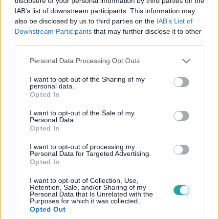
disclosure of your personal information by third parties on the
IAB’s list of downstream participants. This information may
also be disclosed by us to third parties on the
IAB’s List of
Downstream Participants
that may further disclose it to other
third parties.
Belföld
Please note that this website/app uses one or more Google
Personal Data Processing Opt Outs
2023. március 12. 6:44
services and may gather and store information including but
not limited to your visit or usage behaviour. You may click to
I want to opt-out of the Sharing of my
Novák Katalin is megszólalt az M1-es autópályán
personal data.
grant or deny consent to Google and its third-party tags to
történt tömegszerencsétlenség kapcsán
Opted In
use your data for below specified purposes in below Google
A köztársasági elnöki azt írta, megrendülve értesült a
consent section.
I want to opt-out of the Sale of my
hírről.
Personal Data.
Opted In
I want to opt-out of processing my
Personal Data for Targeted Advertising.
Opted In
I want to opt-out of Collection, Use,
Retention, Sale, and/or Sharing of my
Personal Data that Is Unrelated with the
Purposes for which it was collected.
Opted Out