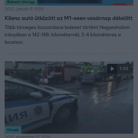
Baleset-bűnügy
2022. január 9. 11:03
Kilenc autó ütközött az M1-esen vasárnap délelőtt
Több tömeges koccanásos baleset történt Hegyeshalom
irányában a 142-149. kilométernél, 3-4 kilométeres a
kocsisor.
1:33
Híradó
2021. november 12. 17:31