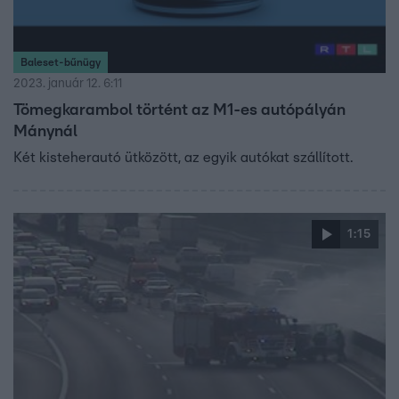
Baleset-bűnügy
2023. január 12. 6:11
Tömegkarambol történt az M1-es autópályán
Mánynál
Két kisteherautó ütközött, az egyik autókat szállított.
1:15