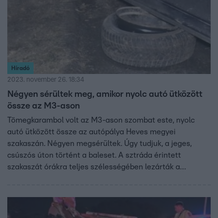
Híradó
2023. november 26. 18:34
Négyen sérültek meg, amikor nyolc autó ütközött
össze az M3-ason
Tömegkarambol volt az M3-ason szombat este, nyolc
autó ütközött össze az autópálya Heves megyei
szakaszán. Négyen megsérültek. Úgy tudjuk, a jeges,
csúszós úton történt a baleset. A sztráda érintett
szakaszát órákra teljes szélességében lezárták a
rendőrök. Hajnalban fejezték be a helyszínelést.