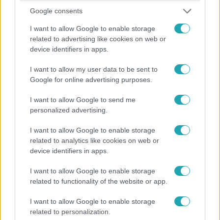
Google consents
I want to allow Google to enable storage
related to advertising like cookies on web or
Baleset-bűnügy
device identifiers in apps.
2023. március 12. 6:32
Tömegkarambol: a roncsok eltávolítása közben
I want to allow my user data to be sent to
találtak egy holttestet az M1-es autópályán
Google for online advertising purposes.
Egy kiégett autóroncs alatt találták meg.
I want to allow Google to send me
personalized advertising.
I want to allow Google to enable storage
0:30
related to analytics like cookies on web or
device identifiers in apps.
I want to allow Google to enable storage
related to functionality of the website or app.
I want to allow Google to enable storage
related to personalization.