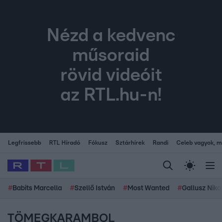
Nézd a kedvenc
műsoraid
rövid videóit
az RTL.hu-n!
Legfrissebb
RTL Híradó
Fókusz
Sztárhírek
Randi
Celeb vagyok, me
#
Babits Marcella
#
Szellő István
#
Most Wanted
#
Gallusz Niko
TÖMEGKARAMBOL