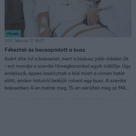
Híradó
2017. február 17. 18:07
Fékeztek és becsapódott a busz
Azért élte túl a balesetet, mert a kisbusz jobb oldalán ült
- ezt mondja a szerdai tömegkarambol egyik túlélője. Úgy
emlékszik, éppen lassítottak a köd miatt a román határ
előtt, amikor hátulról beléjük rohant egy busz. A szerdai
balesetben 4-en haltak meg, 15-en sérültek meg az M43-
ason. Hárman, köztük egy kismama a babájával tegnap
már hazamehetett.