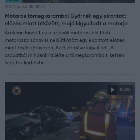
2022. június 19. 18:37
Motoros tömegkarambol Győrnél: egy elrontott
előzés miatt ütközött, majd kigyulladt a motorja
Árokban landolt az a szlovák motoros, aki több
motorostársának is nekiütközött egy elrontott előzés
miatt Győr környékén. Az ő járműve kigyulladt. A
csapatból mindenki túlélte a tömegkarambolt, ketten
kerültek kórházba.
0:36