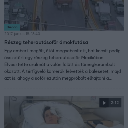
Híradó
2017. június 18. 18:40
Részeg teherautósofőr ámokfutása
Egy embert megölt, ötöt megsebesített, hat kocsit pedig
összetört egy részeg teherautósofőr Mexikóban.
Elvesztette uralmát a volán fölött és tömegkarambolt
okozott. A térfigyelő kamerák felvették a balesetet, majd
azt is, ahogy a sofőr ezután megpróbált elhajtani a
helyszínről, és még több autót összetört. A rendőrök csak
hosszas hajsza után tudták letartóztatni.
2:12