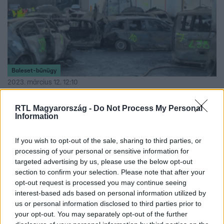
Baleset-bűnügy
2023. március 12. 12:10
A rendőrség büntetőeljárás keretében vizsgálja a
RTL Magyarország -
Do Not Process My Personal
tömegbaleset körülményeit
Information
A mentés és ellátás idejére a BKK és a Készenléti
Rendőrség melegedőbuszt biztosított a helyszínen.
If you wish to opt-out of the sale, sharing to third parties, or
processing of your personal or sensitive information for
targeted advertising by us, please use the below opt-out
section to confirm your selection. Please note that after your
opt-out request is processed you may continue seeing
interest-based ads based on personal information utilized by
us or personal information disclosed to third parties prior to
your opt-out. You may separately opt-out of the further