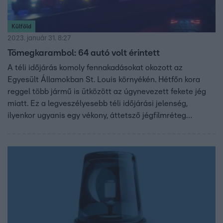
Külföld
2023. január 31. 8:27
Tömegkarambol: 64 autó volt érintett
A téli időjárás komoly fennakadásokat okozott az
Egyesült Államokban St. Louis környékén. Hétfőn kora
reggel több jármű is ütközött az úgynevezett fekete jég
miatt. Ez a legveszélyesebb téli időjárási jelenség,
ilyenkor ugyanis egy vékony, áttetsző jégfilmréteg
képződik az utakon. Innen az elnevezés is, az aszfalt színe
miatt ugyanis feketének látszik az anyag.