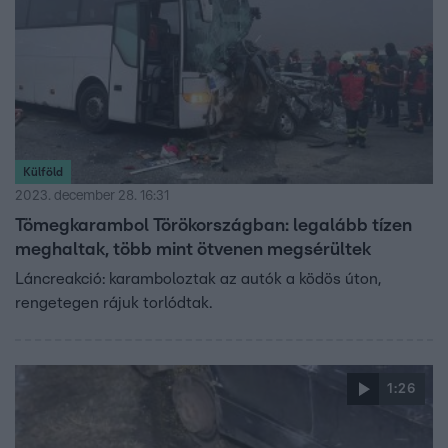
Külföld
2023. december 28. 16:31
Tömegkarambol Törökországban: legalább tízen
meghaltak, több mint ötvenen megsérültek
Láncreakció: karamboloztak az autók a ködös úton,
rengetegen rájuk torlódtak.
1:26