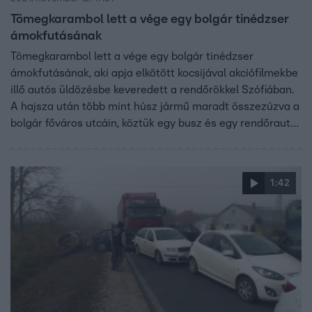
Tömegkarambol lett a vége egy bolgár tinédzser
ámokfutásának
Tömegkarambol lett a vége egy bolgár tinédzser
ámokfutásának, aki apja elkötött kocsijával akciófilmekbe
illő autós üldözésbe keveredett a rendőrökkel Szófiában.
A hajsza után több mint húsz jármű maradt összezúzva a
bolgár főváros utcáin, köztük egy busz és egy rendőrautó
is. Az őrizetbe vett 15 éves fiú a szülei szerint amúgy jó
gyerek, csak szereti a száguldást.
1:42