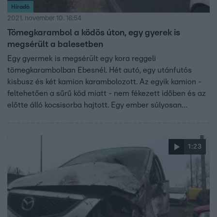
Híradó
2021. november 10. 16:54
Tömegkarambol a ködös úton, egy gyerek is
megsérült a balesetben
Egy gyermek is megsérült egy kora reggeli
tömegkarambolban Ebesnél. Hét autó, egy utánfutós
kisbusz és két kamion karambolozott. Az egyik kamion -
feltehetően a sűrű köd miatt - nem fékezett időben és az
előtte álló kocsisorba hajtott. Egy ember súlyosan
megsérült. Kunszentmártonnál is felborult a köd miatt
egy teherautó, a sofőr karcolásokkal megúszta.
1:23