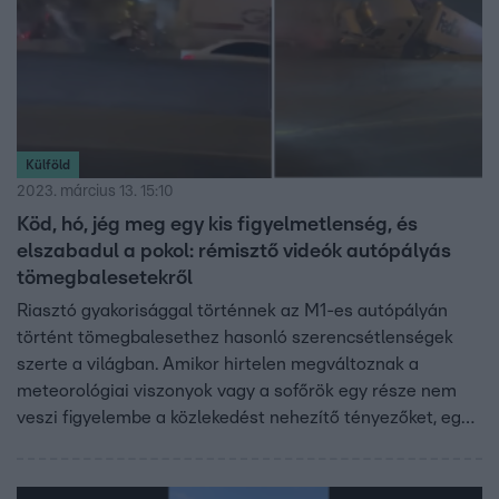
Külföld
2023. március 13. 15:10
Köd, hó, jég meg egy kis figyelmetlenség, és
elszabadul a pokol: rémisztő videók autópályás
tömegbalesetekről
Riasztó gyakorisággal történnek az M1-es autópályán
történt tömegbalesethez hasonló szerencsétlenségek
szerte a világban. Amikor hirtelen megváltoznak a
meteorológiai viszonyok vagy a sofőrök egy része nem
veszi figyelembe a közlekedést nehezítő tényezőket, egy
forgalmas autópályán gyorsan megvan a baj.