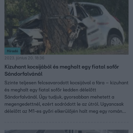
Híradó
2023. június 20. 18:36
Kizuhant kocsijából és meghalt egy fiatal sofőr
Sándorfalvánál
Szinte teljesen felcsavarodott kocsijával a fára – kizuhant
és meghalt egy fiatal sofőr kedden délelőtt
Sándorfalvánál. Úgy tudjuk, gyorsabban mehetett a
megengedettnél, ezért sodródott le az útról. Ugyancsak
délelőtt az M1-es győri elkerülőjén halt meg egy román
sofőr, aki furgonjával hátulról belerohant egy
gabonaszállítóba. Hétfőn délután pedig az M5-ösön volt
tömegkarambol.