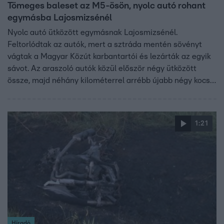
Tömeges baleset az M5-ösön, nyolc autó rohant
egymásba Lajosmizsénél
Nyolc autó ütközött egymásnak Lajosmizsénél.
Feltorlódtak az autók, mert a sztráda mentén sövényt
vágtak a Magyar Közút karbantartói és lezárták az egyik
sávot. Az araszoló autók közül először négy ütközött
össze, majd néhány kilométerrel arrébb újabb négy kocsi
ment egymásnak. Ebben a balesetben hárman sérültek
meg, egyikük súlyosan.
1:21
Híradó