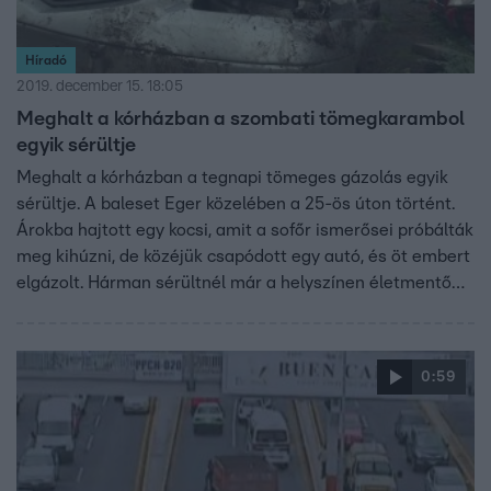
Híradó
2019. december 15. 18:05
Meghalt a kórházban a szombati tömegkarambol
egyik sérültje
Meghalt a kórházban a tegnapi tömeges gázolás egyik
sérültje. A baleset Eger közelében a 25-ös úton történt.
Árokba hajtott egy kocsi, amit a sofőr ismerősei próbálták
meg kihúzni, de közéjük csapódott egy autó, és öt embert
elgázolt. Hárman sérültnél már a helyszínen életmentő
beavatkozásra volt szükség.
0:59