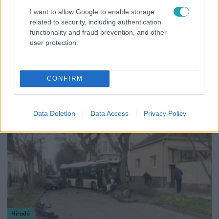
Baleset-bűnügy
I want to allow Google to enable storage
related to security, including authentication
2023. március 11. 17:10
functionality and fraud prevention, and other
Brutális képek az M1-esen történt
user protection.
tömegkarambolról, többen életveszélyesen
megsérültek
Összesen 42 jármű érintett az eddigi információk alapján.
CONFIRM
Data Deletion
Data Access
Privacy Policy
1:22
Híradó