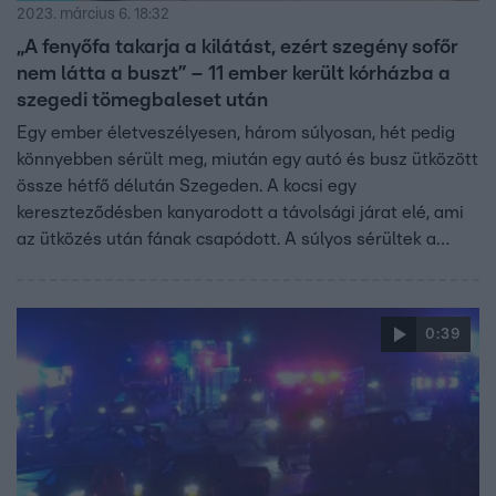
2023. március 6. 18:32
„A fenyőfa takarja a kilátást, ezért szegény sofőr
nem látta a buszt” – 11 ember került kórházba a
szegedi tömegbaleset után
Egy ember életveszélyesen, három súlyosan, hét pedig
könnyebben sérült meg, miután egy autó és busz ütközött
össze hétfő délután Szegeden. A kocsi egy
kereszteződésben kanyarodott a távolsági járat elé, ami
az ütközés után fának csapódott. A súlyos sérültek a
buszon utaztak. A rendőrség vizsgálja, mi okozhatta a
karambolt.
0:39