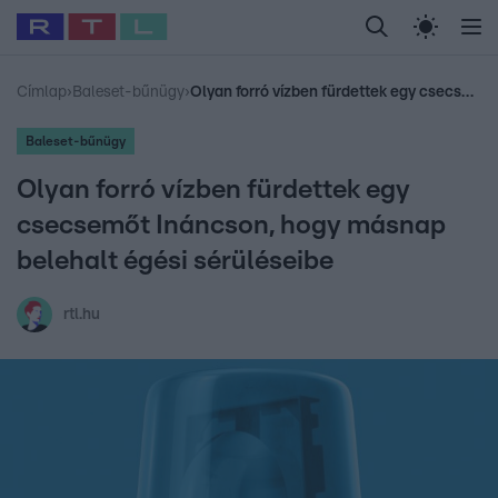
Legfrissebb
RTL Híradó
Fókusz
Sztárhírek
Randi
Celeb vagyok, me
#
Babits Marcella
#
Szellő István
#
Most Wanted
#
Gallusz Niko
Címlap
›
Baleset-bűnügy
›
Olyan forró vízben fürdettek egy csecsemőt Ináncson, hogy másnap belehalt égési sérüléseibe
Baleset-bűnügy
Olyan forró vízben fürdettek egy
csecsemőt Ináncson, hogy másnap
belehalt égési sérüléseibe
rtl.hu