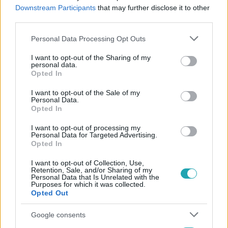
#
MÉLYSZEGÉNYSÉG
#
NEVELŐSZÜLŐK
Downstream Participants
that may further disclose it to other
third parties.
#
GONDATLANSÁGBÓL ELKÖVETETT EMBERÖLÉS
#
INÁNCS
Please note that this website/app uses one or more Google
Personal Data Processing Opt Outs
services and may gather and store information including but
not limited to your visit or usage behaviour. You may click to
I want to opt-out of the Sharing of my
personal data.
grant or deny consent to Google and its third-party tags to
Opted In
use your data for below specified purposes in below Google
consent section.
I want to opt-out of the Sale of my
Personal Data.
Opted In
Népszerű
I want to opt-out of processing my
Personal Data for Targeted Advertising.
Opted In
I want to opt-out of Collection, Use,
Retention, Sale, and/or Sharing of my
Personal Data that Is Unrelated with the
Purposes for which it was collected.
Opted Out
Google consents