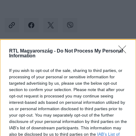
RTL Magyarország -
Do Not Process My Personal
Kövess minket, és értesülj a friss hírekről a
Information
Facebookon is!
If you wish to opt-out of the sale, sharing to third parties, or
processing of your personal or sensitive information for
Követem
targeted advertising by us, please use the below opt-out
section to confirm your selection. Please note that after your
opt-out request is processed you may continue seeing
interest-based ads based on personal information utilized by
us or personal information disclosed to third parties prior to
your opt-out. You may separately opt-out of the further
#
BALESET-BŰNÜGY
#
TRAGÉDIA
#
CSALÁD
disclosure of your personal information by third parties on the
IAB’s list of downstream participants. This information may
#
KISGYERMEK
#
ÉGÉSI SÉRÜLÉS
#
MISKOLC
also be disclosed by us to third parties on the
IAB’s List of