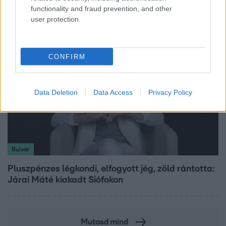
Tusupról: A medencében minden működött
functionality and fraud prevention, and other
user protection.
CONFIRM
Data Deletion
Data Access
Privacy Policy
Bulvár
Pluszpénzes légkondi, elfogyott jég, zöld rántotta:
Járai Máté kiakadt Siófokon
Mutasd mind