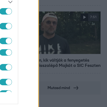
7:51
S
Fókusz
Megvan, kik váltják a fenyegetés
miatt visszalépő Majkát a SIC Feszten
Mutasd mind