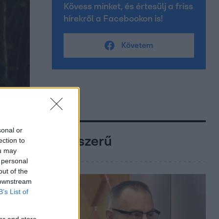
Kövess minket, és értesülj a friss
hírekről a Facebookon is!
Követem
sonal or
Népszerű
ection to
ou may
 personal
out of the
 downstream
B’s List of
er and store