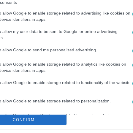
consents
o allow Google to enable storage related to advertising like cookies on
evice identifiers in apps.
o allow my user data to be sent to Google for online advertising
s.
to allow Google to send me personalized advertising.
#
FÁNAK CSAPÓDOTT
#
AUTÓ
#
ITTAS SOFŐR
#
IJESZTÉ
o allow Google to enable storage related to analytics like cookies on
evice identifiers in apps.
o allow Google to enable storage related to functionality of the website
o allow Google to enable storage related to personalization.
o allow Google to enable storage related to security, including
CONFIRM
cation functionality and fraud prevention, and other user protection.