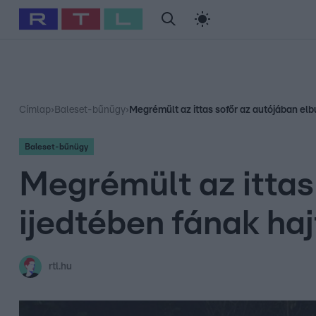
#
Babits Marcella
#
Szellő István
#
Most Wanted
#
Gallusz Ni
Címlap
›
Baleset-bűnügy
›
Megrémült az ittas sofőr az autójában elbúj
Baleset-bűnügy
Megrémült az ittas 
ijedtében fának haj
rtl.hu