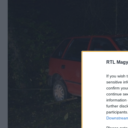
RTL Magy
If you wish 
sensitive in
confirm you
continue se
information 
further disc
participants
Downstream 
Please note