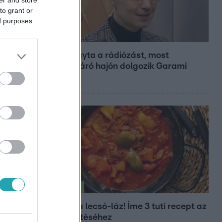
to grant or
ed purposes
Bulvár
Otthagyta a rádiózást, most
óceánjáró hajón dolgozik Garami
Gábor
Életmód
Kitört a lecsó-láz! Íme 3 tuti recept az
elkészítéséhez