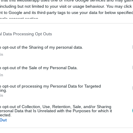
including but not limited to your visit or usage behaviour. You may click 
 to Google and its third-party tags to use your data for below specifi
ogle consent section.
l Data Processing Opt Outs
Link másolása
o opt-out of the Sharing of my personal data.
In
húszas éveiben járó férfi ellen vádat
o opt-out of the Sale of my Personal Data.
aleset miatt.
In
to opt-out of processing my Personal Data for Targeted
ing.
In
o opt-out of Collection, Use, Retention, Sale, and/or Sharing
ersonal Data that Is Unrelated with the Purposes for which it
között legyen a Google-találatokban!
lected.
Out