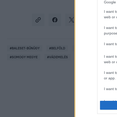
Google 
I want t
web or d
I want t
purpose
I want 
#
BALESET-BŰNÜGY
#
BELFÖLD
#
BALESET
#
ÜTKÖZÉS
I want t
#
SOMOGY MEGYE
#
VÁDEMELÉS
web or d
I want t
or app.
I want t
I want t
authenti