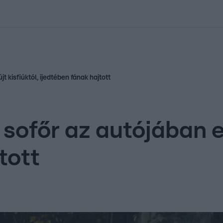
kolett
#
Időjárás
#
RTL műsor
#
Víz
#
Magyar Péter
#
Csillagjeg
t kisfiúktól, ijedtében fának hajtott
sofőr az autójában el
tott