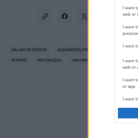
I want t
web or d
I want t
purpose
I want 
#
ÁLARCOS ÉNEKES
#
ADÁSRÉSZLETEK
#
SEBESTYÉN BALÁ
I want t
#
TIPPEK
#
NYOMOZÁS
#
NYOMOZÓK
#
2. ÉVAD
#
web or d
I want t
or app.
I want t
I want t
authenti