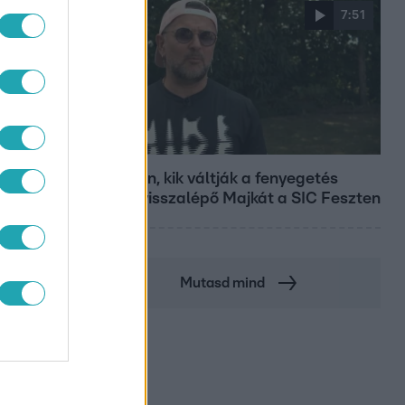
7:51
Fókusz
Megvan, kik váltják a fenyegetés
TL
miatt visszalépő Majkát a SIC Feszten
Mutasd mind