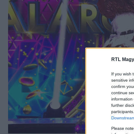
RTL Magy
If you wish 
sensitive in
confirm you
continue se
information 
further disc
participants
Downstream 
Please note