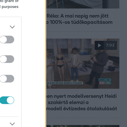
to grant or
Bulvár
ed purposes
Rubint Réka: A mai napig nem jött
vissza a 100%-os tüdőkapacitásom
7:02
Reggeli
19 évesen nyert modellversenyt Heidi
Klum – szakértő elemzi a
szupermodell évtizedes átalakulását