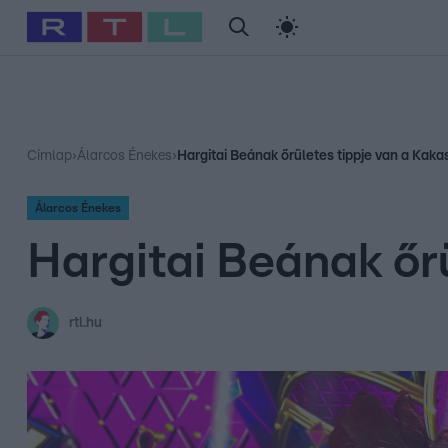
#
Babits Marcella
#
Szellő István
#
Most Wanted
#
Gallusz Ni
Címlap
›
Álarcos Énekes
›
Hargitai Beának őrületes tippje van a Kaka
Álarcos Énekes
Hargitai Beának őrü
rtl.hu