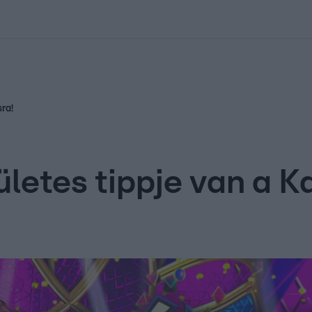
kolett
#
Időjárás
#
RTL műsor
#
Víz
#
Magyar Péter
#
Csillagjeg
sra!
letes tippje van a K