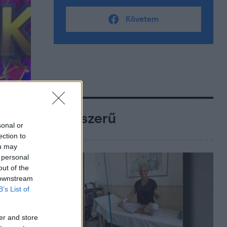
Követem
Népszerű
sonal or
ection to
ou may
 personal
out of the
 downstream
B’s List of
er and store