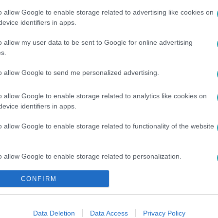
o allow Google to enable storage related to advertising like cookies on
evice identifiers in apps.
o allow my user data to be sent to Google for online advertising
s.
to allow Google to send me personalized advertising.
ZS
#
KAKAS
#
GÁSPÁR LACI
#
REAKCIÓ
#
VÉLEMÉNY
o allow Google to enable storage related to analytics like cookies on
5. RÉSZ
#
HARGITAI BEA
#
CSOBOT ADÉL
#
RTL KLUB
#
R
evice identifiers in apps.
o allow Google to enable storage related to functionality of the website
o allow Google to enable storage related to personalization.
CONFIRM
o allow Google to enable storage related to security, including
cation functionality and fraud prevention, and other user protection.
Data Deletion
Data Access
Privacy Policy