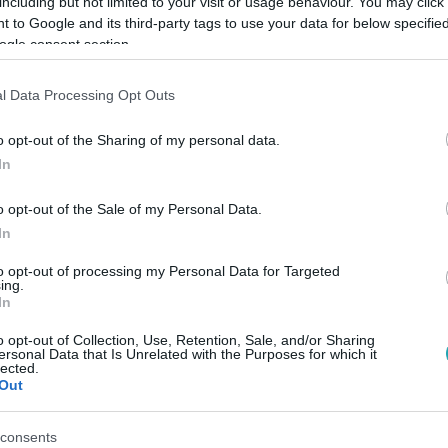
including but not limited to your visit or usage behaviour. You may click 
 to Google and its third-party tags to use your data for below specifi
ogle consent section.
Link másolása
l Data Processing Opt Outs
o opt-out of the Sharing of my personal data.
eveken gondolkodnak, amikor felbukkan a
In
k vitték új utakra, Nyomozótársai
o opt-out of the Sale of my Personal Data.
an tud ennyi mindent?
In
to opt-out of processing my Personal Data for Targeted
ing.
In
o opt-out of Collection, Use, Retention, Sale, and/or Sharing
között legyen a Google-találatokban!
ersonal Data that Is Unrelated with the Purposes for which it
lected.
Out
consents