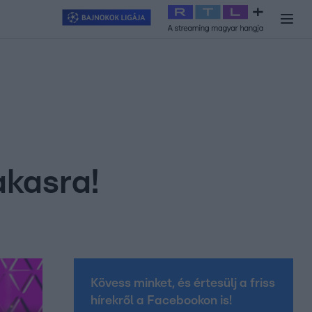
y
#
RTL+
#
Exek csatája 2026
#
Celeb vagyok, ments ki innen
#
H
akasra!
Kövess minket, és értesülj a friss
hírekről a Facebookon is!