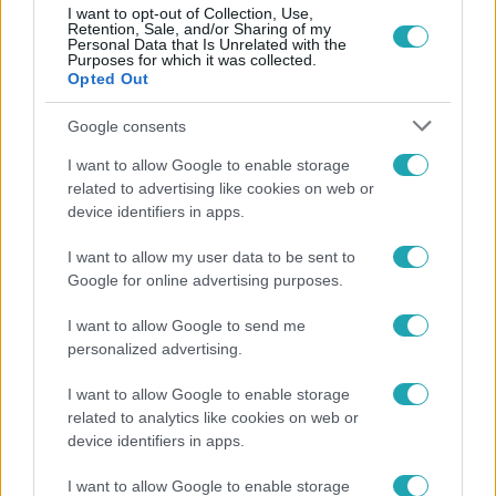
I want to opt-out of Collection, Use,
Retention, Sale, and/or Sharing of my
Personal Data that Is Unrelated with the
Purposes for which it was collected.
Opted Out
Népszerű
Google consents
I want to allow Google to enable storage
related to advertising like cookies on web or
device identifiers in apps.
6:12
I want to allow my user data to be sent to
Google for online advertising purposes.
I want to allow Google to send me
personalized advertising.
I want to allow Google to enable storage
related to analytics like cookies on web or
device identifiers in apps.
Reggeli
I want to allow Google to enable storage
Átvonul a hidegfront az országon – így alakul a