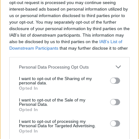
opt-out request is processed you may continue seeing
interest-based ads based on personal information utilized by
us or personal information disclosed to third parties prior to
your opt-out. You may separately opt-out of the further
disclosure of your personal information by third parties on the
Kövess minket, és értesülj a friss hírekről a
IAB’s list of downstream participants. This information may
Facebookon is!
also be disclosed by us to third parties on the
IAB’s List of
Downstream Participants
that may further disclose it to other
third parties.
Követem
Please note that this website/app uses one or more Google
Personal Data Processing Opt Outs
services and may gather and store information including but
not limited to your visit or usage behaviour. You may click to
I want to opt-out of the Sharing of my
personal data.
grant or deny consent to Google and its third-party tags to
Opted In
use your data for below specified purposes in below Google
consent section.
#
A RENITENS
#
RTL
#
EXTRA VIDEÓK
#
VIDEÓ
I want to opt-out of the Sale of my
Personal Data.
#
SOROZAT
#
BALSAI MÓNI
#
RENDŐR
#
FŐNÖK
Opted In
#
INTERJÚ
I want to opt-out of processing my
Personal Data for Targeted Advertising.
Opted In