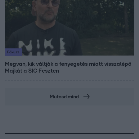
Fókusz
Megvan, kik váltják a fenyegetés miatt visszalépő
Majkát a SIC Feszten
Mutasd mind