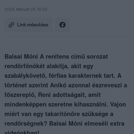
2024. február 24. 10:30
Link másolása
Balsai Móni A renitens című sorozat
rendőrfőnökét alakítja, akit egy
szabálykövető, férfias karakternek tart. A
történet szerint Anikó azonnal észreveszi a
főszereplő, Reni adottságait, amit
mindenképpen szeretne kihasználni. Vajon
miért van egy takarítónőre szüksége a
rendőrségnek? Balsai Móni elmeséli extra
videónkban!