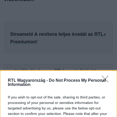
Streameld A renitens teljes évadát az
RTL+
Premiumon
!
Itt állítsd be, hogy az RTL.hu az elsők között
legyen a Google-találatokban!
RTL Magyarország -
Do Not Process My Personal
Information
If you wish to opt-out of the sale, sharing to third parties, or
processing of your personal or sensitive information for
targeted advertising by us, please use the below opt-out
section to confirm your selection. Please note that after your