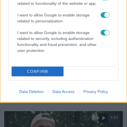
related to functionality of the website or app.
hőmérséklet a hét második felében
I want to allow Google to enable storage
related to personalization.
I want to allow Google to enable storage
related to security, including authentication
functionality and fraud prevention, and other
user protection.
CONFIRM
Bulvár
Data Deletion
Data Access
Privacy Policy
Veréb Tamás és felesége nagy bejelentést tettek
7:51