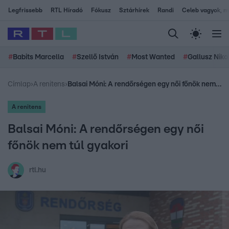
Legfrissebb
RTL Híradó
Fókusz
Sztárhírek
Randi
Celeb vagyok, me
#
Babits Marcella
#
Szellő István
#
Most Wanted
#
Gallusz Niko
Címlap
›
A renitens
›
Balsai Móni: A rendőrségen egy női főnök nem túl gyakori
A renitens
Balsai Móni: A rendőrségen egy női
főnök nem túl gyakori
rtl.hu