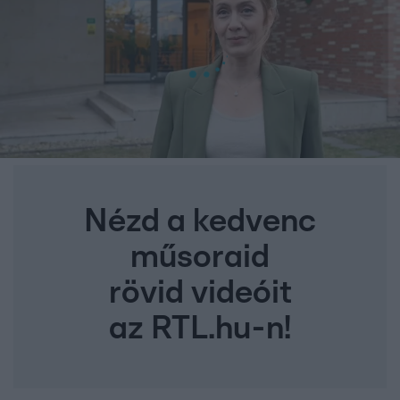
Nézd a kedvenc
műsoraid
rövid videóit
az RTL.hu-n!