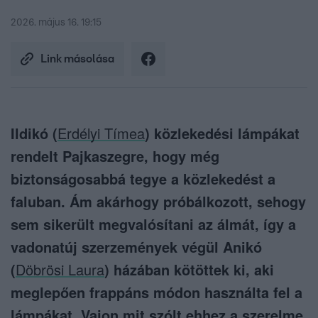
2026. május 16. 19:15
Link másolása
Ildikó (
Erdélyi Tímea
) közlekedési lámpákat
rendelt Pajkaszegre, hogy még
biztonságosabbá tegye a közlekedést a
faluban. Ám akárhogy próbálkozott, sehogy
sem sikerült megvalósítani az álmát, így a
vadonatúj szerzemények végül Anikó
(
Döbrösi Laura
) házában kötöttek ki, aki
meglepően frappáns módon használta fel a
lámpákat. Vajon mit szólt ehhez a szerelme,