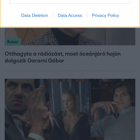
Data Deletion
Data Access
Privacy Policy
Bulvár
Otthagyta a rádiózást, most óceánjáró hajón
dolgozik Garami Gábor