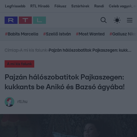
Legfrissebb
RTL Híradó
Fókusz
Sztárhírek
Randi
Celeb vagyok, me
#
Babits Marcella
#
Szellő István
#
Most Wanted
#
Gallusz Niko
Címlap
›
A mi kis falunk
›
Pajzán hálószobatitok Pajkaszegen: kukkants be Anikó és Bazsó ágyába!
A mi kis falunk
Pajzán hálószobatitok Pajkaszegen:
kukkants be Anikó és Bazsó ágyába!
rtl.hu