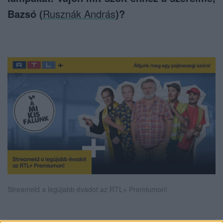
Bazsó (
Rusznák András
)?
Streameld a legújabb évadot az RTL+ Premiumon!