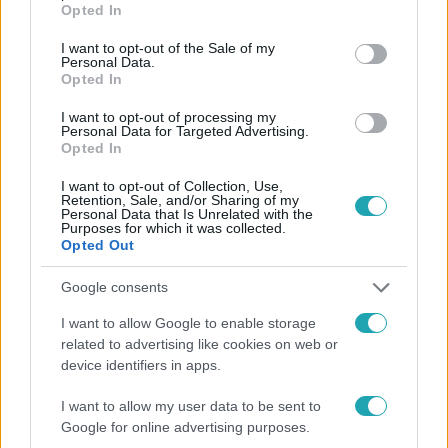
Opted In
use your data for below specified purposes in below Google
consent section.
I want to opt-out of the Sale of my
Personal Data.
#
A MI KIS FALUNK
#
SOROZAT
#
ADÁSRÉSZLETEK
Opted In
#
PAJKASZEG
#
RTL
#
VIDEÓ
#
HÁLÓSZOBA
I want to opt-out of processing my
Personal Data for Targeted Advertising.
#
TITOK
#
SZEX
#
ANIKÓ
#
DÖBRÖSI LAURA
Opted In
#
BAZSÓ
#
RUSZNÁK ANDRÁS
I want to opt-out of Collection, Use,
Retention, Sale, and/or Sharing of my
#
A MI KIS FALUNK 10. ÉVAD
Personal Data that Is Unrelated with the
Purposes for which it was collected.
Opted Out
Google consents
I want to allow Google to enable storage
related to advertising like cookies on web or
device identifiers in apps.
Népszerű
I want to allow my user data to be sent to
Google for online advertising purposes.