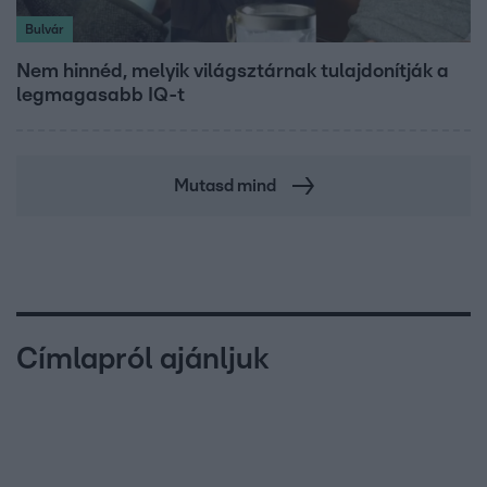
Bulvár
Nem hinnéd, melyik világsztárnak tulajdonítják a
legmagasabb IQ-t
Mutasd mind
Címlapról ajánljuk