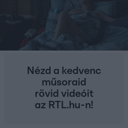
Nézd a kedvenc
műsoraid
rövid videóit
az RTL.hu-n!