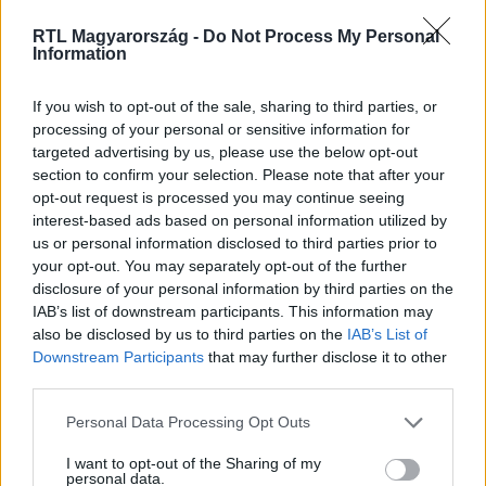
Itt állítsd be, hogy az RTL.hu az elsők között
RTL Magyarország -
Do Not Process My Personal
legyen a Google-találatokban!
Information
If you wish to opt-out of the sale, sharing to third parties, or
processing of your personal or sensitive information for
targeted advertising by us, please use the below opt-out
section to confirm your selection. Please note that after your
opt-out request is processed you may continue seeing
interest-based ads based on personal information utilized by
us or personal information disclosed to third parties prior to
your opt-out. You may separately opt-out of the further
disclosure of your personal information by third parties on the
IAB’s list of downstream participants. This information may
Kövess minket, és értesülj a friss hírekről a
also be disclosed by us to third parties on the
IAB’s List of
Facebookon is!
Downstream Participants
that may further disclose it to other
third parties.
Követem
Please note that this website/app uses one or more Google
Personal Data Processing Opt Outs
services and may gather and store information including but
not limited to your visit or usage behaviour. You may click to
I want to opt-out of the Sharing of my
personal data.
grant or deny consent to Google and its third-party tags to