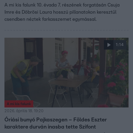
A mi kis falunk 10. évada 7. részének forgatásán Csuja
Imre és Döbrösi Laura hosszú pillanatokon keresztül
csendben néztek farkasszemet egymással.
1:14
A mi kis falunk
2026. április 18. 19:20
Óriási bunyó Pajkaszegen – Földes Eszter
karaktere durván inasba tette Szifont