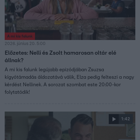
A mi kis falunk
2026. június 20. 5:00
Előzetes: Nelli és Zsolt hamarosan oltár elé
állnak?
A mi kis falunk legújabb epizódjában Zsuzsa
kígyótámadás áldozatává válik, Elza pedig felteszi a nagy
kérdést Nellinek. A sorozat szombat este 20:00-kor
folytatódik!
1:42