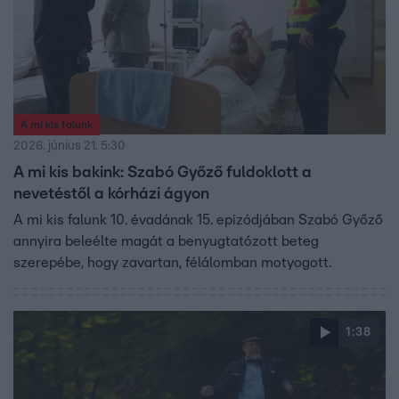
A mi kis falunk
2026. június 21. 5:30
A mi kis bakink: Szabó Győző fuldoklott a
nevetéstől a kórházi ágyon
A mi kis falunk 10. évadának 15. epizódjában Szabó Győző
annyira beleélte magát a benyugtatózott beteg
szerepébe, hogy zavartan, félálomban motyogott.
1:38