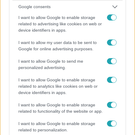
A mi kis falunk
Google consents
2026. május 23. 19:15
I want to allow Google to enable storage
Juli és Ivett csak egy kis bikinis magányra vágytak
related to advertising like cookies on web or
- nem jártak sikerrel
device identifiers in apps.
Juli (Nyári Dia) és Ivett (Kovács Panka) békésen
I want to allow my user data to be sent to
sütkéreztek a pajkaszegi réten, és élvezték a napsütést,
Google for online advertising purposes.
amikor váratlanul megzörrent előttük a bozót…
I want to allow Google to send me
personalized advertising.
2:51
I want to allow Google to enable storage
related to analytics like cookies on web or
device identifiers in apps.
I want to allow Google to enable storage
related to functionality of the website or app.
I want to allow Google to enable storage
related to personalization.
A mi kis falunk