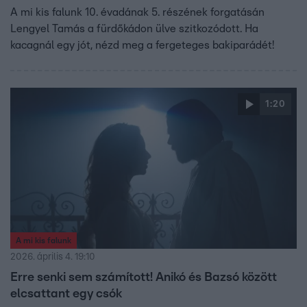
A mi kis falunk 10. évadának 5. részének forgatásán
Lengyel Tamás a fürdőkádon ülve szitkozódott. Ha
kacagnál egy jót, nézd meg a fergeteges bakiparádét!
1:20
A mi kis falunk
2026. április 4. 19:10
Erre senki sem számított! Anikó és Bazsó között
elcsattant egy csók