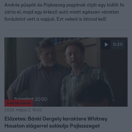
András püspök és Pajkaszeg papjának útját egy kidőlt fa
zárta el, majd egy érkező autó miatt egészen váratlan
fordulatot vett a napjuk. Ezt neked is látnod kell!
0:20
A mi kis falunk
2026. május 2. 16:00
Előzetes: Bánki Gergely karaktere Whitney
Houston slágerrel sokkolja Pajkaszeget