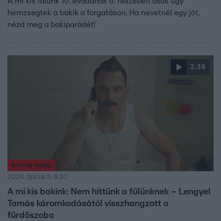
A mi kis falunk 10. évadának 6. részében csak úgy
hemzsegtek a bakik a forgatáson. Ha nevetnél egy jót,
nézd meg a bakiparádét!
2:38
A mi kis falunk
2026. április 5. 6:30
A mi kis bakink: Nem hittünk a fülünknek – Lengyel
Tamás káromkodásától visszhangzott a
fürdőszoba