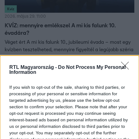
Kvíz
2026. május 29. 11:00
KVÍZ: mennyire emlékszel A mi kis falunk 10.
évadára?
Véget ért A mi kis falunk 10., jubileumi évada – most egy
kvízben tesztelheted, mennyire figyeltél a legújabb széria
történéseire. Vajon te vagy a legnagyobb rajongó?
RTL Magyarország -
Do Not Process My Personal
Information
1:10
If you wish to opt-out of the sale, sharing to third parties, or
processing of your personal or sensitive information for
targeted advertising by us, please use the below opt-out
section to confirm your selection. Please note that after your
opt-out request is processed you may continue seeing
interest-based ads based on personal information utilized by
us or personal information disclosed to third parties prior to
your opt-out. You may separately opt-out of the further