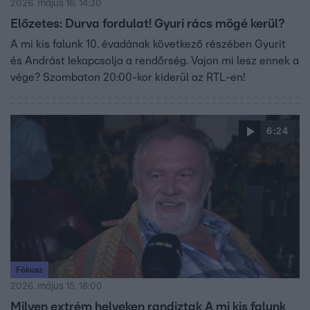
2026. május 16. 14:30
Előzetes: Durva fordulat! Gyuri rács mögé kerül?
A mi kis falunk 10. évadának következő részében Gyurit
és Andrást lekapcsolja a rendőrség. Vajon mi lesz ennek a
vége? Szombaton 20:00-kor kiderül az RTL-en!
6:24
Fókusz
2026. május 15. 18:00
Milyen extrém helyeken randiztak A mi kis falunk