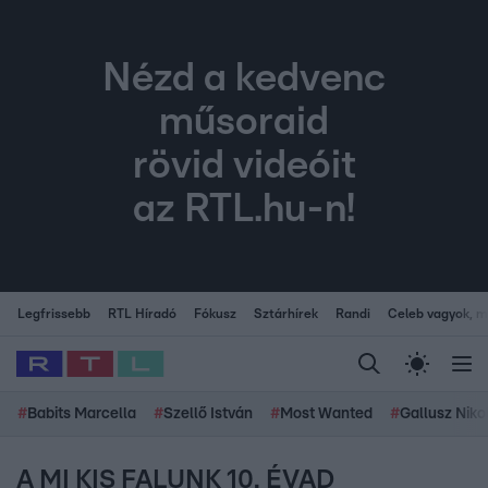
Nézd a kedvenc
műsoraid
rövid videóit
az RTL.hu-n!
Legfrissebb
RTL Híradó
Fókusz
Sztárhírek
Randi
Celeb vagyok, me
#
Babits Marcella
#
Szellő István
#
Most Wanted
#
Gallusz Niko
A MI KIS FALUNK 10. ÉVAD