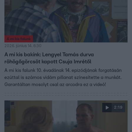
A mi kis falunk
2026. június 14. 6:30
A mi kis bakink: Lengyel Tamás durva
röhögőgörcsöt kapott Csuja Imrétől
A mi kis falunk 10. évadának 14. epizódjának forgatásán
ezúttal is számos vidám pillanat színesítette a munkát.
Garantáltan mosolyt csal az arcodra ez a videó!
2:19