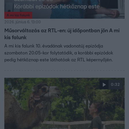
A mi kis falunk
2026. június 6. 13:00
Műsorváltozás az RTL-en: új időpontban jön A mi
kis falunk
A mi kis falunk 10. évadának vadonatúj epizódja
szombaton 20:05-kor folytatódik, a korábbi epizódok
pedig hétköznap este láthatóak az RTL képernyőjén.
0:32