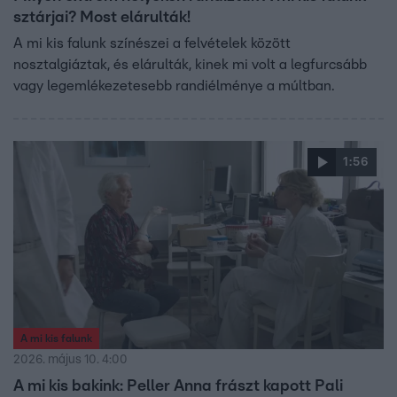
sztárjai? Most elárulták!
A mi kis falunk színészei a felvételek között
nosztalgiáztak, és elárulták, kinek mi volt a legfurcsább
vagy legemlékezetesebb randiélménye a múltban.
1:56
A mi kis falunk
2026. május 10. 4:00
A mi kis bakink: Peller Anna frászt kapott Pali