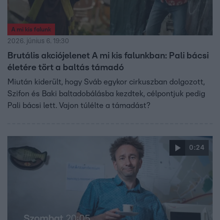
A mi kis falunk
2026. június 6. 19:30
Brutális akciójelenet A mi kis falunkban: Pali bácsi
életére tört a baltás támadó
Miután kiderült, hogy Sváb egykor cirkuszban dolgozott,
Szifon és Baki baltadobálásba kezdtek, célpontjuk pedig
Pali bácsi lett. Vajon túlélte a támadást?
0:24