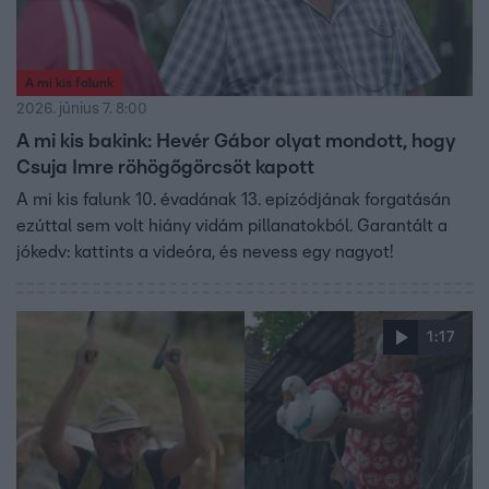
A mi kis falunk
2026. június 7. 8:00
A mi kis bakink: Hevér Gábor olyat mondott, hogy
Csuja Imre röhögőgörcsöt kapott
A mi kis falunk 10. évadának 13. epizódjának forgatásán
ezúttal sem volt hiány vidám pillanatokból. Garantált a
jókedv: kattints a videóra, és nevess egy nagyot!
1:17