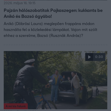
2026. május 16. 19:15
Pajzán hálószobatitok Pajkaszegen: kukkants be
Anikó és Bazsó ágyába!
Anikó (Döbrösi Laura) meglepően frappáns módon
használta fel a közlekedési lámpákat. Vajon mit szólt
ehhez a szerelme, Bazsó (Rusznák András)?
0:30
A mi kis falunk