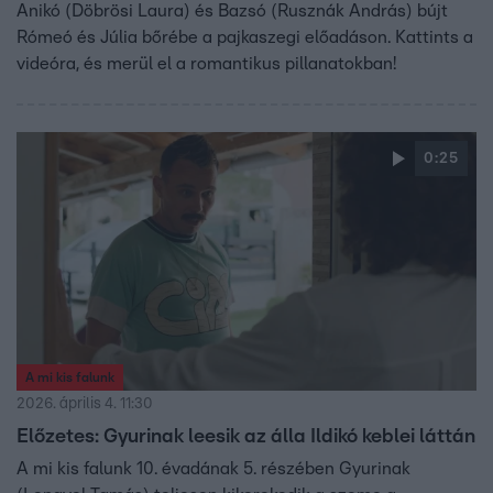
Anikó (Döbrösi Laura) és Bazsó (Rusznák András) bújt
Rómeó és Júlia bőrébe a pajkaszegi előadáson. Kattints a
videóra, és merül el a romantikus pillanatokban!
0:25
A mi kis falunk
2026. április 4. 11:30
Előzetes: Gyurinak leesik az álla Ildikó keblei láttán
A mi kis falunk 10. évadának 5. részében Gyurinak