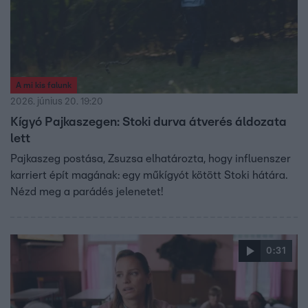
A mi kis falunk
2026. június 20. 19:20
Kígyó Pajkaszegen: Stoki durva átverés áldozata
lett
Pajkaszeg postása, Zsuzsa elhatározta, hogy influenszer
karriert épít magának: egy műkígyót kötött Stoki hátára.
Nézd meg a parádés jelenetet!
0:31