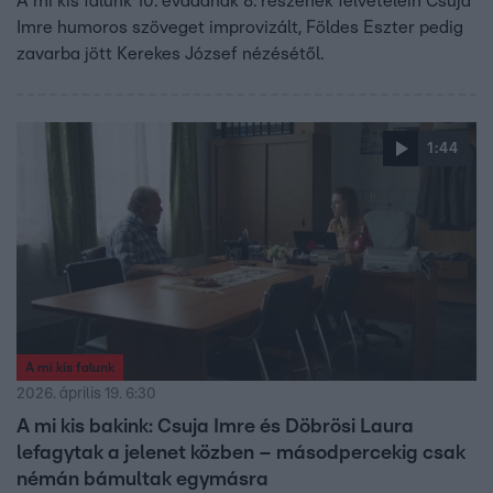
A mi kis falunk 10. évadának 8. részének felvételein Csuja
Imre humoros szöveget improvizált, Földes Eszter pedig
zavarba jött Kerekes József nézésétől.
1:44
A mi kis falunk
2026. április 19. 6:30
A mi kis bakink: Csuja Imre és Döbrösi Laura
lefagytak a jelenet közben – másodpercekig csak
némán bámultak egymásra