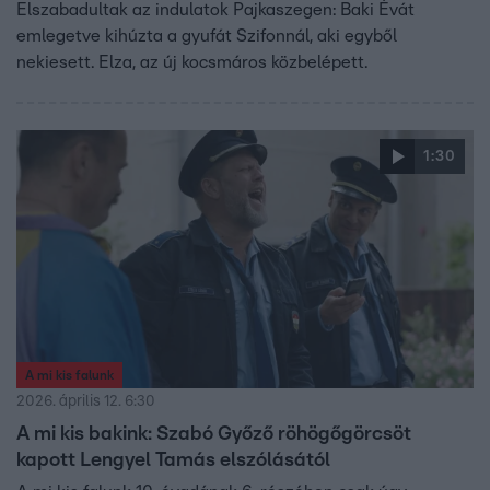
Elszabadultak az indulatok Pajkaszegen: Baki Évát
emlegetve kihúzta a gyufát Szifonnál, aki egyből
nekiesett. Elza, az új kocsmáros közbelépett.
1:30
A mi kis falunk
2026. április 12. 6:30
A mi kis bakink: Szabó Győző röhögőgörcsöt
kapott Lengyel Tamás elszólásától