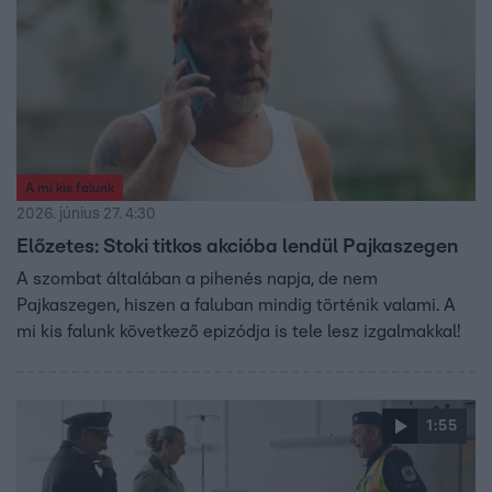
A mi kis falunk
2026. június 27. 4:30
Előzetes: Stoki titkos akcióba lendül Pajkaszegen
A szombat általában a pihenés napja, de nem
Pajkaszegen, hiszen a faluban mindig történik valami. A
mi kis falunk következő epizódja is tele lesz izgalmakkal!
1:55