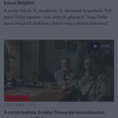
bácsi libájától
A mi kis falunk 10. évadának 10. részének forgatásán Pali
bácsi libája egyszer csak akkorát gágogott, hogy Peller
Anna felugrott ijedtében. Nézd meg a mókás jelenetet!
2:40
A mi kis falunk
2026. május 3. 4:00
A mi kis bakink: Erdélyi Timea káromkodásaitól