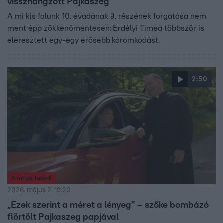
visszhangzott Pajkaszeg
A mi kis falunk 10. évadának 9. részének forgatása nem
ment épp zökkenőmentesen: Erdélyi Timea többször is
eleresztett egy-egy erősebb káromkodást.
2:50
A mi kis falunk
2026. május 2. 19:20
„Ezek szerint a méret a lényeg” – szőke bombázó
flörtölt Pajkaszeg papjával