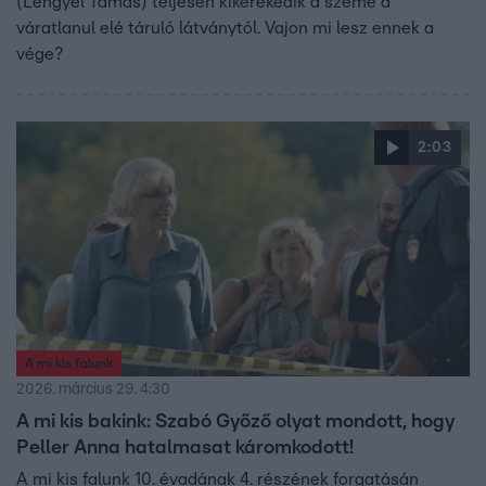
(Lengyel Tamás) teljesen kikerekedik a szeme a
váratlanul elé táruló látványtól. Vajon mi lesz ennek a
vége?
2:03
A mi kis falunk
2026. március 29. 4:30
A mi kis bakink: Szabó Győző olyat mondott, hogy
Peller Anna hatalmasat káromkodott!
A mi kis falunk 10. évadának 4. részének forgatásán