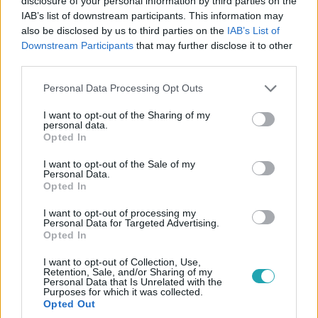
disclosure of your personal information by third parties on the
IAB’s list of downstream participants. This information may
A mi kis falunk
also be disclosed by us to third parties on the
IAB’s List of
2026. május 24. 13:00
Downstream Participants
that may further disclose it to other
A mi kis bakink: „Kiégetted az agyamat!” – Csuja
third parties.
Imre kiakadt a kamerák előtt
Please note that this website/app uses one or more Google
Personal Data Processing Opt Outs
A mi kis falunk 10. évadának 12. részének forgatásán sem
services and may gather and store information including but
maradtunk nevetések nélkül: Nagy Sándor egy jelenet
not limited to your visit or usage behaviour. You may click to
I want to opt-out of the Sharing of my
personal data.
közben egyszer csak elröhögte magát.
grant or deny consent to Google and its third-party tags to
Opted In
use your data for below specified purposes in below Google
consent section.
I want to opt-out of the Sale of my
Personal Data.
Opted In
1:16
I want to opt-out of processing my
Personal Data for Targeted Advertising.
Opted In
I want to opt-out of Collection, Use,
Retention, Sale, and/or Sharing of my
Personal Data that Is Unrelated with the
Purposes for which it was collected.
Opted Out