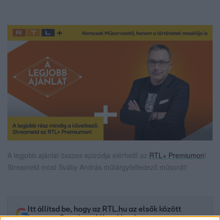
A legjobb ajánlat összes epizódja elérhető az
RTL+ Premiumon
!
Streameld most Sváby András műtárgyfelfedező műsorát!
Itt állítsd be, hogy az RTL.hu az elsők között
legyen a Google-találatokban!