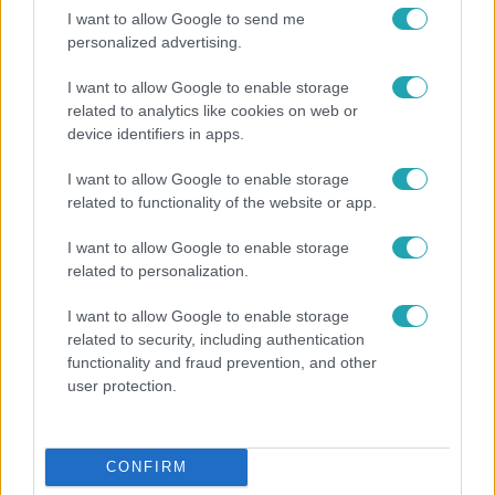
7:51
I want to allow Google to send me
personalized advertising.
I want to allow Google to enable storage
related to analytics like cookies on web or
device identifiers in apps.
I want to allow Google to enable storage
related to functionality of the website or app.
Fókusz
I want to allow Google to enable storage
related to personalization.
Megvan, kik váltják a fenyegetés miatt visszalépő
Majkát a SIC Feszten
I want to allow Google to enable storage
related to security, including authentication
functionality and fraud prevention, and other
user protection.
17:24
CONFIRM