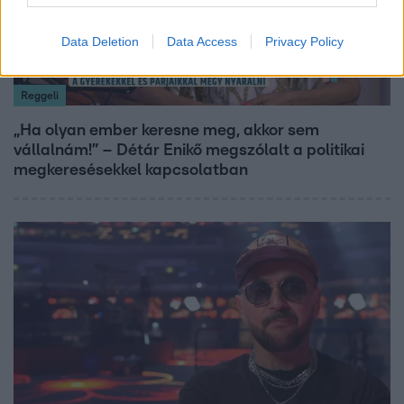
Data Deletion
Data Access
Privacy Policy
Reggeli
„Ha olyan ember keresne meg, akkor sem
vállalnám!” – Détár Enikő megszólalt a politikai
megkeresésekkel kapcsolatban