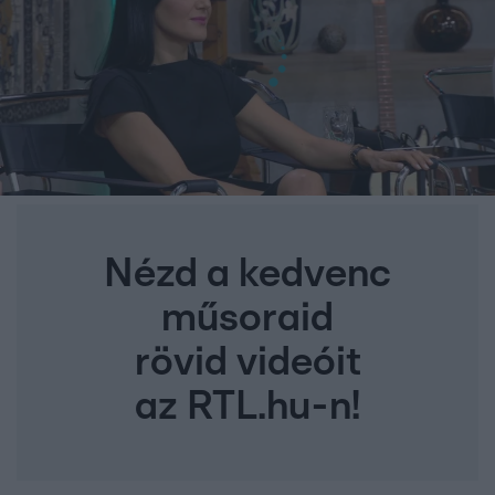
Nézd a kedvenc
műsoraid
rövid videóit
az RTL.hu-n!