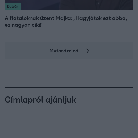
Bulvár
A fiataloknak üzent Majka: „Hagyjátok ezt abba,
ez nagyon ciki!”
Mutasd mind
Címlapról ajánljuk