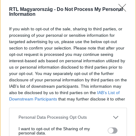
RTL Magyarország -
Do Not Process My Personal
Information
If you wish to opt-out of the sale, sharing to third parties, or
processing of your personal or sensitive information for
targeted advertising by us, please use the below opt-out
section to confirm your selection. Please note that after your
opt-out request is processed you may continue seeing
interest-based ads based on personal information utilized by
us or personal information disclosed to third parties prior to
your opt-out. You may separately opt-out of the further
Kövess minket, és értesülj a friss hírekről a
disclosure of your personal information by third parties on the
Facebookon is!
IAB’s list of downstream participants. This information may
also be disclosed by us to third parties on the
IAB’s List of
Downstream Participants
that may further disclose it to other
Követem
third parties.
Please note that this website/app uses one or more Google
Personal Data Processing Opt Outs
services and may gather and store information including but
not limited to your visit or usage behaviour. You may click to
I want to opt-out of the Sharing of my
personal data.
grant or deny consent to Google and its third-party tags to