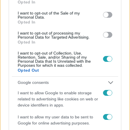
Opted In
use your data for below specified purposes in below Google
#
A LEGJOBB AJÁNLAT
#
RTL
#
ADÁSRÉSZLETEK
consent section.
I want to opt-out of the Sale of my
Personal Data.
#
SVÁBY ANDRÁS
#
ALFÖLDI RÓBERT
#
VIDEÓ
Opted In
#
BULVÁR
#
ELENI KORANI
#
SZENDRŐ PÉTER
I want to opt-out of processing my
#
FEKETE TONY
#
RAJZ
#
KOVÁTS DÁVID
Personal Data for Targeted Advertising.
Opted In
#
EROTIKA
#
PÁPAI PÉTER
#
LEGJOBB AJÁNLAT
I want to opt-out of Collection, Use,
#
GYŰJTEMÉNY
#
LICITÁLÁS
#
II. VILÁGHÁBORÚ
Retention, Sale, and/or Sharing of my
Personal Data that Is Unrelated with the
Purposes for which it was collected.
Opted Out
Google consents
I want to allow Google to enable storage
related to advertising like cookies on web or
device identifiers in apps.
Népszerű
I want to allow my user data to be sent to
Google for online advertising purposes.