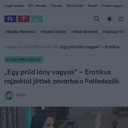
Legfrissebb
RTL Híradó
Fókusz
Sztárhírek
Randi
Celeb vagyok, me
#
Babits Marcella
#
Szellő István
#
Most Wanted
#
Gallusz Niko
Címlap
›
A LEGJOBB AJÁNLAT
›
„Egy prűd lány vagyok” – Erotikus rajzoktól jöttek zavarba a Felfedezők
A LEGJOBB AJÁNLAT
„Egy prűd lány vagyok” – Erotikus
rajzoktól jöttek zavarba a Felfedezők
rtl.hu