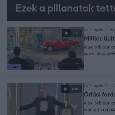
Ezek a pillanatok tett
2026. április 23. 5:
7:13
Milliós lic
A legjobb ajánla
újra a műtárgy-f
Fókusz
2026. április 22. 19
4:49
Óriási ford
A legjobb ajánlat
után a műsorveze