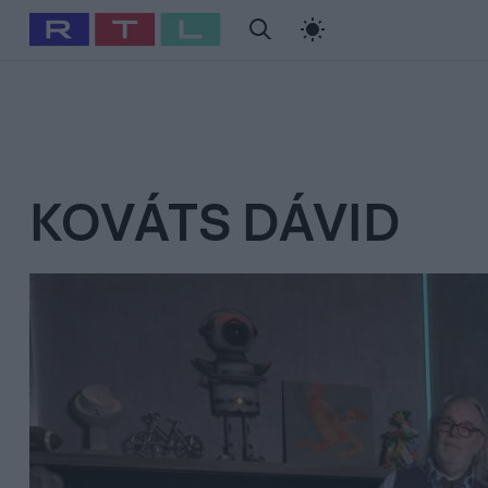
#
Babits Marcella
#
Szellő István
#
Most Wanted
#
Gallusz Ni
KOVÁTS DÁVID