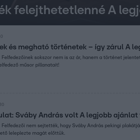
ék felejthetetlenné A leg
00
itek és megható történetek – így zárul A l
t Felfedezőinek sokszor nem is az ár, hanem a történet jelentet
elfedező műsor pillanatait!
:30
ulat: Sváby András volt A legjobb ajánlat 
 Felfedezői nem sejtették, hogy Sváby András pekingi plakátjár
tő leleplezte magát előttük.