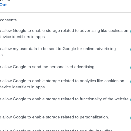
Out
15
mét mocsok állat!” – Alföldi Róbert ezt az
consents
t eladója egy leopárd kerámiát mutatott be, amely kapcsán kider
o allow Google to enable storage related to advertising like cookies on
vissza az adásrészletet az rtl.hu-n.
evice identifiers in apps.
o allow my user data to be sent to Google for online advertising
s.
to allow Google to send me personalized advertising.
30
o allow Google to enable storage related to analytics like cookies on
zel fest, mégis csodát hoz létre a vászn
evice identifiers in apps.
tőr festőművész végtagremegése ellenére se mondott le hobbi
o allow Google to enable storage related to functionality of the website
ozta el A legjobb ajánlatba.
o allow Google to enable storage related to personalization.
o allow Google to enable storage related to security, including