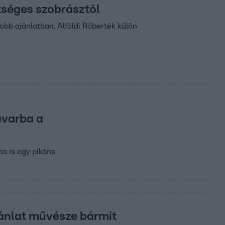
etséges szobrásztól
obb ajánlatban. Alföldi Róberték külön
avarba a
ba is egy pikáns
jánlat művésze bármit