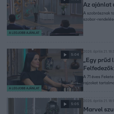
Az ajánlat 
A szobrásznak ta
szobor-rendelés
A LEGJOBB AJÁNLAT
2026. április 21. 18:
5:04
„Egy prűd l
Felfedezők
A 71 éves Fekete
rajzokat tartalm
A LEGJOBB AJÁNLAT
2026. április 21. 18:
5:05
Marvel szu