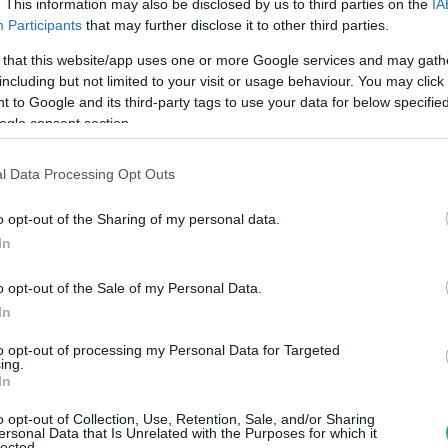
. This information may also be disclosed by us to third parties on the
IA
Participants
that may further disclose it to other third parties.
 that this website/app uses one or more Google services and may gath
:45
including but not limited to your visit or usage behaviour. You may click 
het a Herz szalámigyárhoz A legjobb aján
 to Google and its third-party tags to use your data for below specifi
ogle consent section.
y 100 éves urnavázát mutatott be A legjobb ajánlatban, amelyr
erz szalámigyár alapításában.
l Data Processing Opt Outs
o opt-out of the Sharing of my personal data.
In
o opt-out of the Sale of my Personal Data.
:30
In
e estem” – Pápai Péter több mint 1 millió
díszített autóért
to opt-out of processing my Personal Data for Targeted
ing.
In
vald Nándor egy kövekkel díszített autómakettel varázsolta e
eleszeretett a tárgyba.
o opt-out of Collection, Use, Retention, Sale, and/or Sharing
ersonal Data that Is Unrelated with the Purposes for which it
lected.