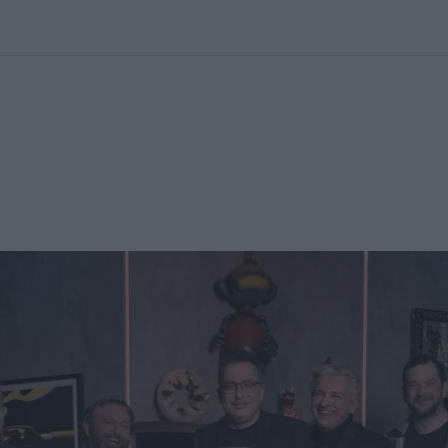
kolett
#
Időjárás
#
RTL műsor
#
Víz
#
Magyar Péter
#
Csillagjeg