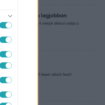
 állatot utálja a legjobban
ült, hogy Alföldi Róbert melyik állatot utálja a
on Varga Zoltán
járól. A több mint 500 képet alkotó festő