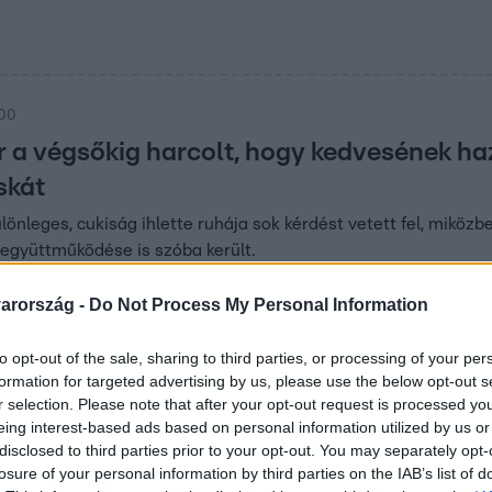
:00
r a végsőkig harcolt, hogy kedvesének h
skát
lönleges, cukiság ihlette ruhája sok kérdést vetett fel, miközb
 együttműködése is szóba került.
arország -
Do Not Process My Personal Information
:00
to opt-out of the sale, sharing to third parties, or processing of your per
Salvador Dalí képe? – megszólalt a pszic
formation for targeted advertising by us, please use the below opt-out s
szichológusként dolgozó Nógrádi Csilla egy Salvador Dalí litogr
r selection. Please note that after your opt-out request is processed y
eing interest-based ads based on personal information utilized by us or
 elemzett a Felfedezőknek.
disclosed to third parties prior to your opt-out. You may separately opt-
losure of your personal information by third parties on the IAB’s list of