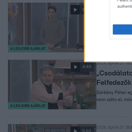
authenti
2026. április 21. 19:
3:40
Történész h
A legjobb ajánla
megannyi kérdéss
A LEGJOBB AJÁNLAT
2026. április 21. 19
4:45
„Csodálato
Felfedezők
Sárkány Péter eg
nem adta el, min
A LEGJOBB AJÁNLAT
2026. április 21. 18:
5:02