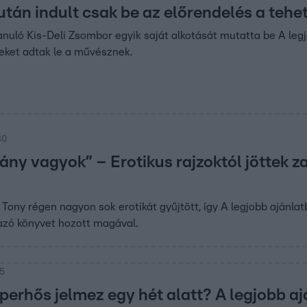
után indult csak be az előrendelés a teh
nuló Kis-Deli Zsombor egyik saját alkotását mutatta be A legj
eket adtak le a művésznek.
30
ány vagyok” – Erotikus rajzoktól jöttek z
 Tony régen nagyon sok erotikát gyűjtött, így A legjobb ajánlat
azó könyvet hozott magával.
15
perhős jelmez egy hét alatt? A legjobb a