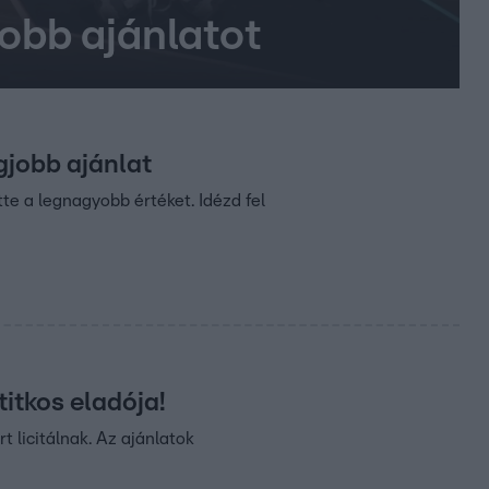
jobb ajánlatot
egjobb ajánlat
te a legnagyobb értéket. Idézd fel
titkos eladója!
t licitálnak. Az ajánlatok