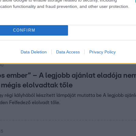
cation functionality and fraud prevention, and other user protection.
15
allgatót teszteltek a Felfedezők!
tban egy történész hallgató mutatta különleges vasútmodelljé
CONFIRM
el tesztelték a Felfedezők.
Data Deletion
Data Access
Privacy Policy
:00
s ember” – A legjobb ajánlat eladója ne
 mégis elolvadtak tőle
y régi kályhából készített lámpáját mutatta be A legjobb aján
den Felfedező elolvadt tőle.
45