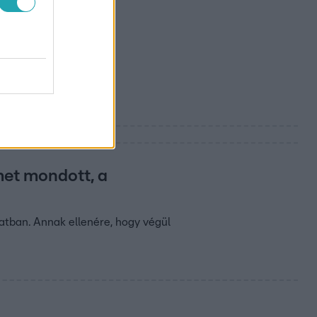
t. Molnár Dominiket
met mondott, a
latban. Annak ellenére, hogy végül