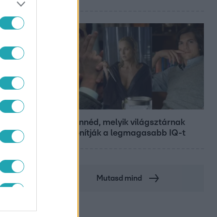
Bulvár
Nem hinnéd, melyik világsztárnak
tulajdonítják a legmagasabb IQ-t
Mutasd mind