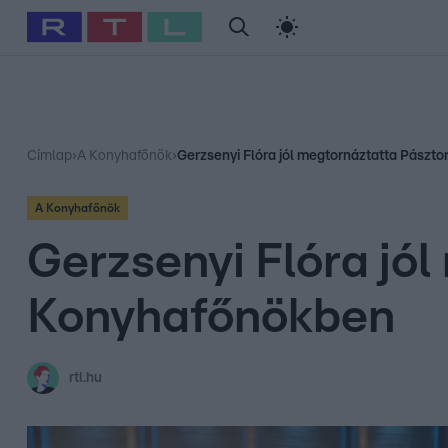
#
Babits Marcella
#
Szellő István
#
Most Wanted
#
Gallusz Ni
Címlap
›
A Konyhafőnök
›
Gerzsenyi Flóra jól megtornáztatta Pásztor
A Konyhafőnök
Gerzsenyi Flóra jól
Konyhafőnökben
rtl.hu