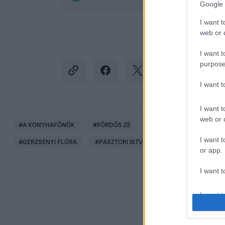
Google 
I want t
web or d
I want t
purpose
I want 
I want t
web or d
#
A KONYHAFŐNÖK
#
FÖRDŐS ZÉ
#
ADÁSRÉSZLETEK
#
I want t
#
GERZSENYI FLÓRA
#
PÁSZTORI ISTVÁN
#
BOSSZÚ
or app.
I want t
I want t
authenti