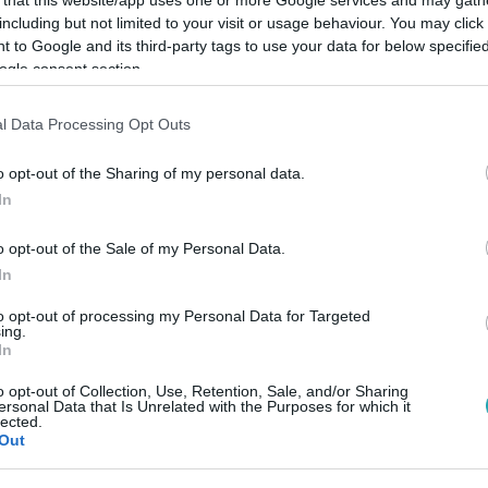
including but not limited to your visit or usage behaviour. You may click 
 to Google and its third-party tags to use your data for below specifi
ogle consent section.
l Data Processing Opt Outs
Link másolása
o opt-out of the Sharing of my personal data.
In
t a kocka Gerzsenyi Flóránál és Istinél,
o opt-out of the Sale of my Personal Data.
i Istinek a hátráltatást, akitől nem konyhai
In
latokkal próbálta kifárasztani.
to opt-out of processing my Personal Data for Targeted
ing.
k a konyhában!
In
o opt-out of Collection, Use, Retention, Sale, and/or Sharing
ersonal Data that Is Unrelated with the Purposes for which it
lected.
Out
között legyen a Google-találatokban!