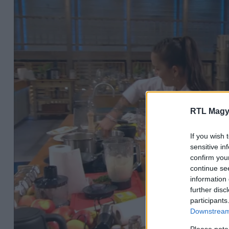
RTL Magy
If you wish 
sensitive in
confirm you
continue se
information 
further disc
participants
Downstream 
Please note