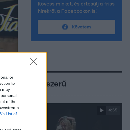
Kövess minket, és értesülj a friss
hírekről a Facebookon is!
Követem
sonal or
Népszerű
ection to
ou may
 personal
out of the
 downstream
4:55
B’s List of
er and store