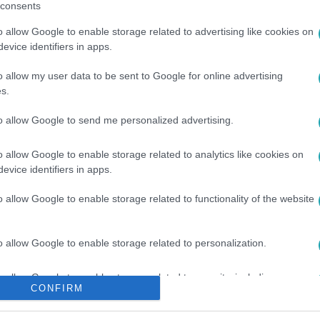
consents
o allow Google to enable storage related to advertising like cookies on
evice identifiers in apps.
o allow my user data to be sent to Google for online advertising
s.
to allow Google to send me personalized advertising.
o allow Google to enable storage related to analytics like cookies on
evice identifiers in apps.
KASZÁS KORNÉL
#
RÁCZ JENŐ
#
TÓTH SZILÁRD
o allow Google to enable storage related to functionality of the website
o allow Google to enable storage related to personalization.
o allow Google to enable storage related to security, including
CONFIRM
cation functionality and fraud prevention, and other user protection.