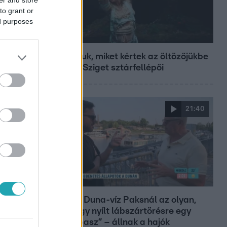
to grant or
ed purposes
Fókusz
Mutatjuk, miket kértek az öltözőjükbe
az idei Sziget sztárfellépői
21:40
Reggeli
„10 cm Duna-víz Paksnál az olyan,
mint egy nyílt lábszártörésre egy
sebtapasz” – állnak a hajók