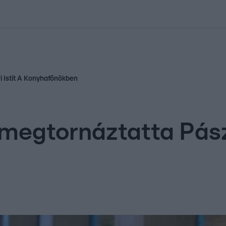
kolett
#
Időjárás
#
RTL műsor
#
Víz
#
Magyar Péter
#
Csillagjeg
i Istit A Konyhafőnökben
 megtornáztatta Pászt