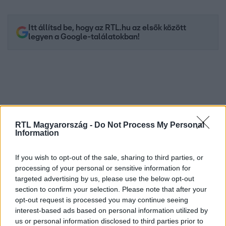
Itt állítsd be, hogy az RTL.hu az elsők között
legyen a Google-találatokban!
RTL Magyarország -
Do Not Process My Personal
Information
If you wish to opt-out of the sale, sharing to third parties, or
processing of your personal or sensitive information for
Kövess minket, és értesülj a friss hírekről a
targeted advertising by us, please use the below opt-out
Facebookon is!
section to confirm your selection. Please note that after your
opt-out request is processed you may continue seeing
Követem
interest-based ads based on personal information utilized by
us or personal information disclosed to third parties prior to