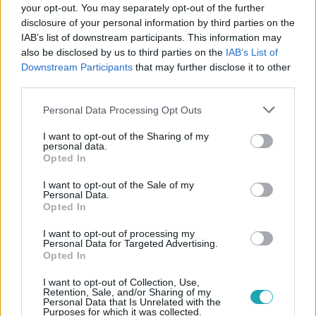
your opt-out. You may separately opt-out of the further
disclosure of your personal information by third parties on the
IAB’s list of downstream participants. This information may
also be disclosed by us to third parties on the
IAB’s List of
Downstream Participants
that may further disclose it to other
#
A KONYHAFŐNÖK
#
VIDEÓ
#
EXTRA VIDEÓK
third parties.
#
SÁRKÖZI ÁKOS
#
GASZTRONÓMIA
#
FŐZÉS
Please note that this website/app uses one or more Google
Personal Data Processing Opt Outs
#
FÖLDI LÁSZLÓ
#
INTERJÚ
#
DÖNTŐ
#
SÉFKABÁT
services and may gather and store information including but
not limited to your visit or usage behaviour. You may click to
I want to opt-out of the Sharing of my
#
PÁNIKBETEGSÉG
personal data.
grant or deny consent to Google and its third-party tags to
Opted In
use your data for below specified purposes in below Google
consent section.
I want to opt-out of the Sale of my
Personal Data.
Opted In
I want to opt-out of processing my
Personal Data for Targeted Advertising.
Opted In
Népszerű
I want to opt-out of Collection, Use,
Retention, Sale, and/or Sharing of my
Personal Data that Is Unrelated with the
Purposes for which it was collected.