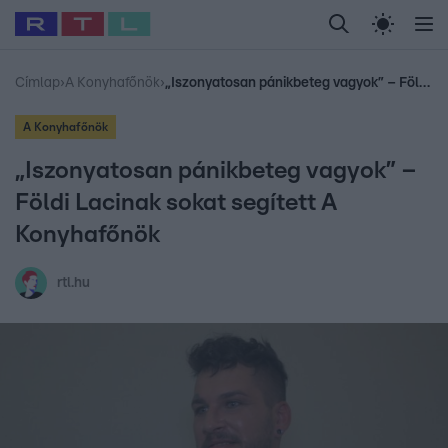
Legfrissebb
RTL Híradó
Fókusz
Sztárhírek
Randi
Celeb vagyok, me
#
Babits Marcella
#
Szellő István
#
Most Wanted
#
Gallusz Niko
Címlap
›
A Konyhafőnök
›
„Iszonyatosan pánikbeteg vagyok” – Földi Lacinak sokat segített A Konyhafőnök
A Konyhafőnök
„Iszonyatosan pánikbeteg vagyok” –
Földi Lacinak sokat segített A
Konyhafőnök
rtl.hu