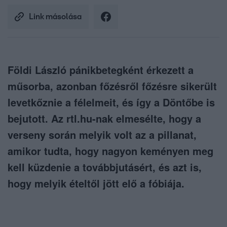
Link másolása
Földi László pánikbetegként érkezett a
műsorba, azonban főzésről főzésre sikerült
levetkőznie a félelmeit, és így a Döntőbe is
bejutott. Az rtl.hu-nak elmesélte, hogy a
verseny során melyik volt az a pillanat,
amikor tudta, hogy nagyon keményen meg
kell küzdenie a továbbjutásért, és azt is,
hogy melyik ételtől jött elő a fóbiája.