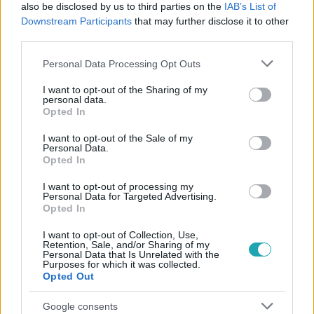
#
A KONYHAFŐNÖK
#
VIDEÓ
#
RÁCZ JENŐ
also be disclosed by us to third parties on the
IAB’s List of
Downstream Participants
that may further disclose it to other
#
ELŐZETESEK
#
FÖRDŐS ZÉ
#
PIROS CSAPAT
third parties.
#
SÁRKÖZI ÁKOS
#
ZÚZA
#
MINISZTER
Please note that this website/app uses one or more Google
Personal Data Processing Opt Outs
services and may gather and store information including but
not limited to your visit or usage behaviour. You may click to
I want to opt-out of the Sharing of my
personal data.
grant or deny consent to Google and its third-party tags to
Opted In
use your data for below specified purposes in below Google
consent section.
I want to opt-out of the Sale of my
Personal Data.
Opted In
Népszerű
I want to opt-out of processing my
Personal Data for Targeted Advertising.
Opted In
I want to opt-out of Collection, Use,
Retention, Sale, and/or Sharing of my
Personal Data that Is Unrelated with the
Purposes for which it was collected.
Opted Out
Google consents