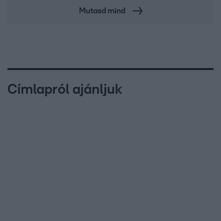
Mutasd mind
Címlapról ajánljuk