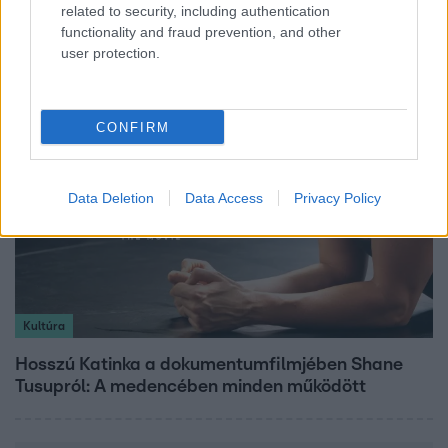
related to security, including authentication
Véget ért a közös munka! Balogh Levente
functionality and fraud prevention, and other
elbúcsúzott Az álommeló győztesétől
user protection.
CONFIRM
Data Deletion
Data Access
Privacy Policy
Kultúra
Hosszú Katinka a dokumentumfilmjében Shane
Tusupról: A medencében minden működött