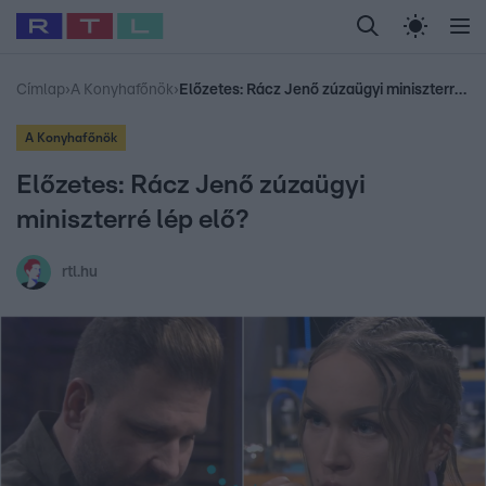
Legfrissebb
RTL Híradó
Fókusz
Sztárhírek
Randi
Celeb vagyok, me
#
Babits Marcella
#
Szellő István
#
Most Wanted
#
Gallusz Niko
Címlap
›
A Konyhafőnök
›
Előzetes: Rácz Jenő zúzaügyi miniszterré lép elő?
A Konyhafőnök
Előzetes: Rácz Jenő zúzaügyi
miniszterré lép elő?
rtl.hu