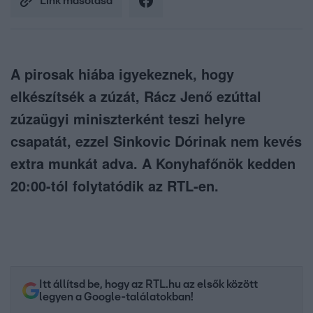
Link másolása
A pirosak hiába igyekeznek, hogy
elkészítsék a zúzát, Rácz Jenő ezúttal
zúzaügyi miniszterként teszi helyre
csapatát, ezzel Sinkovic Dórinak nem kevés
extra munkát adva. A Konyhafőnök kedden
20:00-tól folytatódik az RTL-en.
Itt állítsd be, hogy az RTL.hu az elsők között
legyen a Google-találatokban!