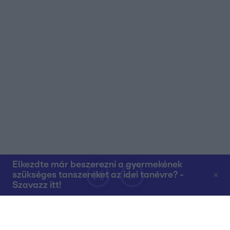
Elkezdte már beszerezni a gyermekének
szükséges tanszereket az idei tanévre? -
Szavazz itt!