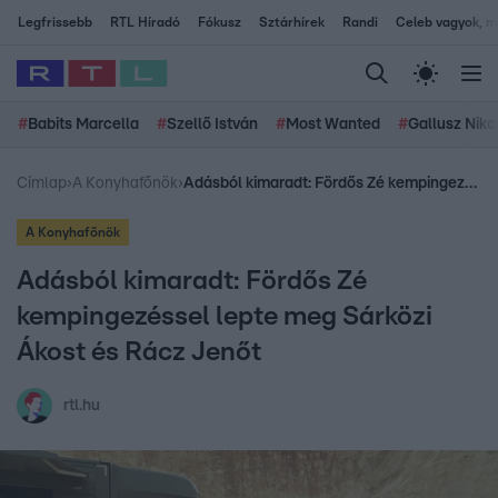
Legfrissebb
RTL Híradó
Fókusz
Sztárhírek
Randi
Celeb vagyok, me
#
Babits Marcella
#
Szellő István
#
Most Wanted
#
Gallusz Niko
Címlap
›
A Konyhafőnök
›
Adásból kimaradt: Fördős Zé kempingezéssel lepte meg Sárközi Ákost és Rácz Jenőt
A Konyhafőnök
Adásból kimaradt: Fördős Zé
kempingezéssel lepte meg Sárközi
Ákost és Rácz Jenőt
rtl.hu