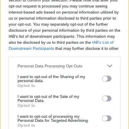
section to confirm your selection. Please note that after your
opt-out request is processed you may continue seeing
Kövess minket, és értesülj a friss hírekről a
interest-based ads based on personal information utilized by
Facebookon is!
us or personal information disclosed to third parties prior to
your opt-out. You may separately opt-out of the further
disclosure of your personal information by third parties on the
Követem
IAB’s list of downstream participants. This information may
also be disclosed by us to third parties on the
IAB’s List of
Downstream Participants
that may further disclose it to other
third parties.
Please note that this website/app uses one or more Google
Personal Data Processing Opt Outs
services and may gather and store information including but
#
A KONYHAFŐNÖK
#
VIDEÓ
#
RÁCZ JENŐ
not limited to your visit or usage behaviour. You may click to
I want to opt-out of the Sharing of my
personal data.
#
EXTRA VIDEÓK
#
ADÁSBÓL KIMARADT
grant or deny consent to Google and its third-party tags to
Opted In
use your data for below specified purposes in below Google
#
SÁRKÖZI ÁKOS
#
KEMPING
#
FÖRDŐS ZÉ
consent section.
I want to opt-out of the Sale of my
Personal Data.
#
SÁTOR
Opted In
I want to opt-out of processing my
Personal Data for Targeted Advertising.
Opted In