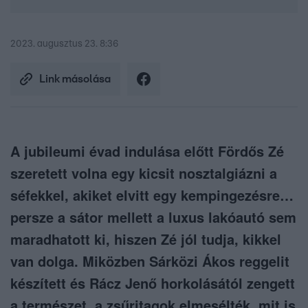
2023. augusztus 23. 8:36
Link másolása
A jubileumi évad indulása előtt Fördős Zé
szeretett volna egy kicsit nosztalgiázni a
séfekkel, akiket elvitt egy kempingezésre…
persze a sátor mellett a luxus lakóautó sem
maradhatott ki, hiszen Zé jól tudja, kikkel
van dolga. Miközben Sárközi Ákos reggelit
készített és Rácz Jenő horkolásától zengett
a természet, a zsűritagok elmesélték, mit is