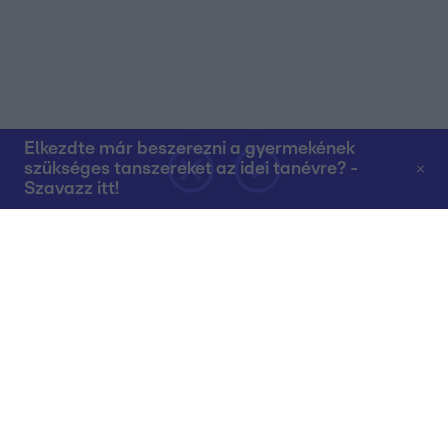
Elkezdte már beszerezni a gyermekének
szükséges tanszereket az idei tanévre? -
Szavazz itt!