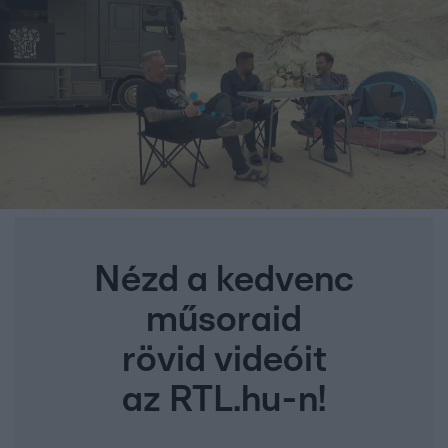
Nézd a kedvenc
műsoraid
rövid videóit
az RTL.hu-n!