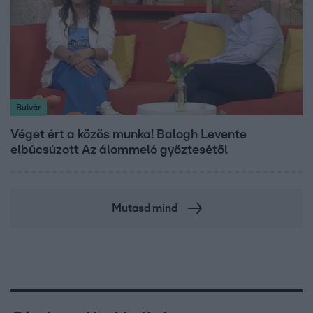
Bulvár
Véget ért a közös munka! Balogh Levente
elbúcsúzott Az álommeló győztesétől
Mutasd mind