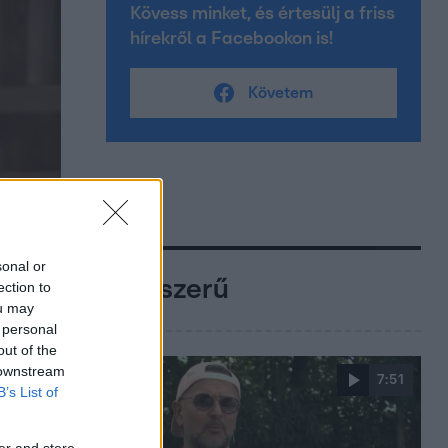
Kövess minket, és értesülj a friss
hírekről a Facebookon is!
Követem
sonal or
Népszerű
ection to
ou may
 personal
out of the
 downstream
7:51
B’s List of
er and store