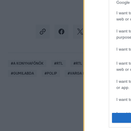
Google 
I want t
web or d
I want t
purpose
I want 
I want t
#
A KONYHAFŐNÖK
#
RTL
#
RTL KLUB
#
SÁRKÖZI ÁKOS
web or d
#
GUMILABDA
#
POLIP
#
VARGA PATRIK
I want t
or app.
I want t
I want t
authenti