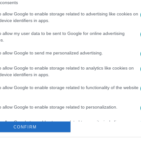
consents
o allow Google to enable storage related to advertising like cookies on
evice identifiers in apps.
o allow my user data to be sent to Google for online advertising
s.
to allow Google to send me personalized advertising.
o allow Google to enable storage related to analytics like cookies on
#
ELŐZETESEK
#
GASZTRO-REALITY
#
ELŐZETES
evice identifiers in apps.
o allow Google to enable storage related to functionality of the website
o allow Google to enable storage related to personalization.
o allow Google to enable storage related to security, including
CONFIRM
cation functionality and fraud prevention, and other user protection.