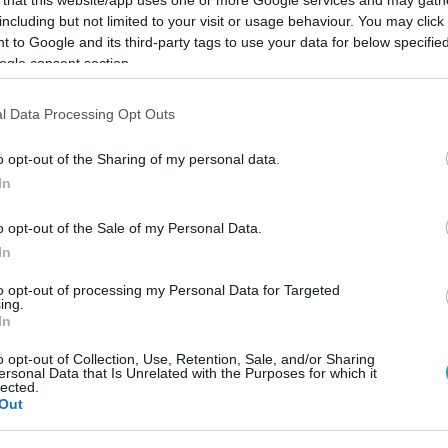
including but not limited to your visit or usage behaviour. You may click 
 to Google and its third-party tags to use your data for below specifi
ogle consent section.
l Data Processing Opt Outs
Link másolása
o opt-out of the Sharing of my personal data.
In
 harapsz? Valószínűleg kinyitod a kuka
o opt-out of the Sale of my Personal Data.
 Hétfő este kiderül 20:00-kor az RTL
In
to opt-out of processing my Personal Data for Targeted
ing.
In
o opt-out of Collection, Use, Retention, Sale, and/or Sharing
ersonal Data that Is Unrelated with the Purposes for which it
lected.
Out
között legyen a Google-találatokban!