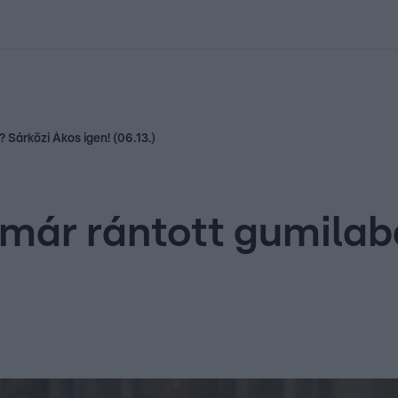
kolett
#
Időjárás
#
RTL műsor
#
Víz
#
Magyar Péter
#
Csillagjeg
 Sárközi Ákos igen! (06.13.)
l már rántott gumila