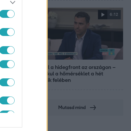
6:12
Reggeli
Átvonul a hidegfront az országon –
így alakul a hőmérséklet a hét
második felében
Mutasd mind