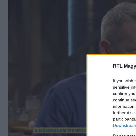
RTL Magy
If you wish 
sensitive in
confirm you
continue se
information 
further disc
participants
Downstream 
Please note