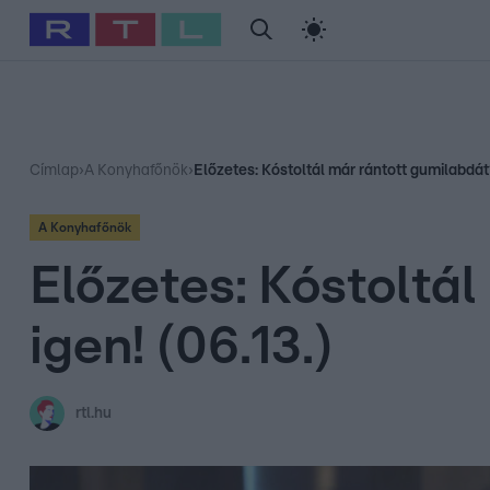
#
Babits Marcella
#
Szellő István
#
Most Wanted
#
Gallusz Ni
Címlap
›
A Konyhafőnök
›
Előzetes: Kóstoltál már rántott gumilabdát?
A Konyhafőnök
Előzetes: Kóstoltá
igen! (06.13.)
rtl.hu