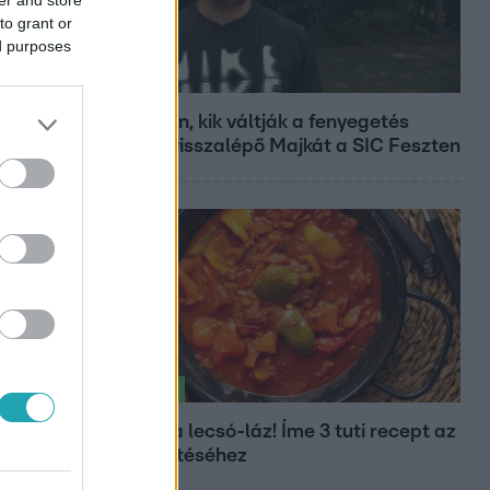
to grant or
ed purposes
Fókusz
Megvan, kik váltják a fenyegetés
miatt visszalépő Majkát a SIC Feszten
Életmód
Kitört a lecsó-láz! Íme 3 tuti recept az
elkészítéséhez