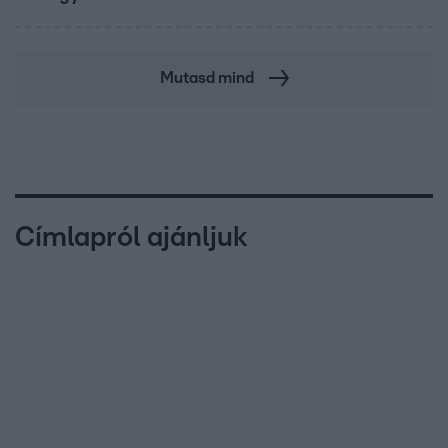
Mutasd mind
Címlapról ajánljuk