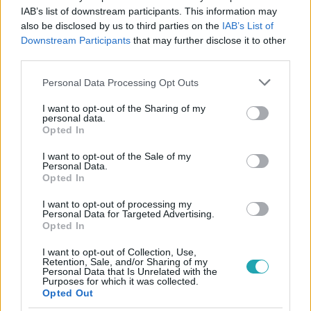
#
A KONYHAFŐNÖK VIP
#
RTL
#
FÖRDŐS ZÉ
IAB’s list of downstream participants. This information may
also be disclosed by us to third parties on the
IAB’s List of
#
ELŐZETESEK
#
GASZTROREALITY
#
VIDEÓ
Downstream Participants
that may further disclose it to other
#
JÁRAI MÁTÉ
#
ELŐZETES
#
7. ÉVAD 11. RÉSZ
third parties.
#
OLVADÁS
Please note that this website/app uses one or more Google
Personal Data Processing Opt Outs
services and may gather and store information including but
not limited to your visit or usage behaviour. You may click to
I want to opt-out of the Sharing of my
personal data.
grant or deny consent to Google and its third-party tags to
Opted In
use your data for below specified purposes in below Google
consent section.
I want to opt-out of the Sale of my
Personal Data.
Opted In
Népszerű
I want to opt-out of processing my
Personal Data for Targeted Advertising.
Opted In
I want to opt-out of Collection, Use,
Retention, Sale, and/or Sharing of my
Personal Data that Is Unrelated with the
Purposes for which it was collected.
Opted Out