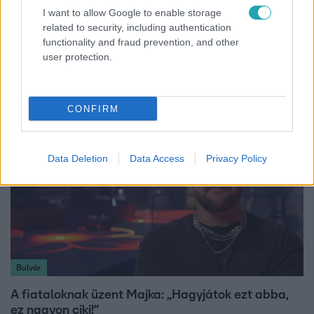
I want to allow Google to enable storage
Reggeli
related to security, including authentication
„Ha olyan ember keresne meg, akkor sem
functionality and fraud prevention, and other
vállalnám!” – Détár Enikő megszólalt a politikai
user protection.
megkeresésekkel kapcsolatban
CONFIRM
Data Deletion
Data Access
Privacy Policy
Bulvár
A fiataloknak üzent Majka: „Hagyjátok ezt abba,
ez nagyon ciki!”