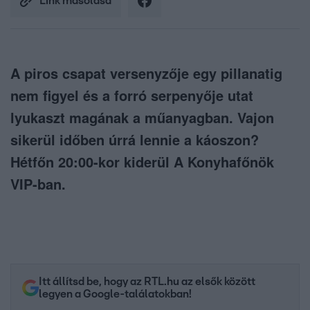
Link másolása
A piros csapat versenyzője egy pillanatig
nem figyel és a forró serpenyője utat
lyukaszt magának a műanyagban. Vajon
sikerül időben úrrá lennie a káoszon?
Hétfőn 20:00-kor kiderül A Konyhafőnök
VIP-ban.
Itt állítsd be, hogy az RTL.hu az elsők között
legyen a Google-találatokban!