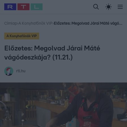
Legfrissebb
RTL Híradó
Fókusz
Sztárhírek
Randi
Celeb vagyok, me
#
Babits Marcella
#
Szellő István
#
Most Wanted
#
Gallusz Niko
Címlap
›
A Konyhafőnök VIP
›
Előzetes: Megolvad Járai Máté vágódeszkája? (11.21.)
A Konyhafőnök VIP
Előzetes: Megolvad Járai Máté
vágódeszkája? (11.21.)
rtl.hu