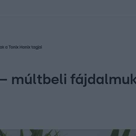
kolett
#
Időjárás
#
RTL műsor
#
Víz
#
Magyar Péter
#
Csillagjeg
k a Tonix Honix tagjai
 múltbeli fájdalmukr