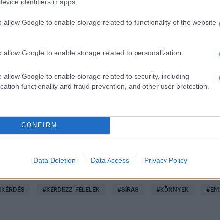
evice identifiers in apps.
 vagy online RTL+ Premiumon!
o allow Google to enable storage related to functionality of the website
o allow Google to enable storage related to personalization.
között legyen a Google-találatokban!
o allow Google to enable storage related to security, including
cation functionality and fraud prevention, and other user protection.
CONFIRM
Data Deletion
Data Access
Privacy Policy
MKÉRDÉS
#
KÉRDEZZ-FELELEK
#
SÍRÁS
#
KÖNNYEK
#
EM