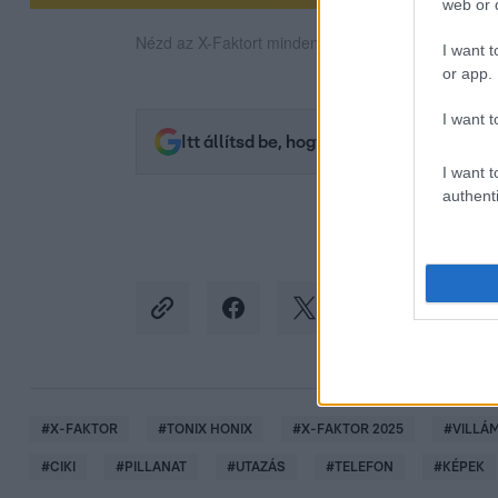
web or d
Nézd az X-Faktort minden szombat este az RTL-en
I want t
or app.
I want t
Itt állítsd be, hogy az RTL.hu az elsők 
I want t
authenti
#
X-FAKTOR
#
TONIX HONIX
#
X-FAKTOR 2025
#
VILLÁ
#
CIKI
#
PILLANAT
#
UTAZÁS
#
TELEFON
#
KÉPEK