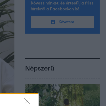
Kövess minket, és értesülj a friss
hírekről a Facebookon is!
Követem
Népszerű