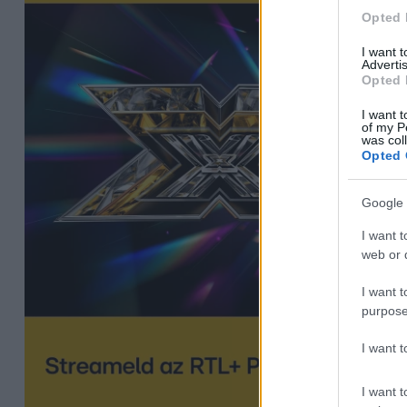
Opted 
I want 
Advertis
Opted 
I want t
of my P
was col
Opted 
Google 
I want t
web or d
I want t
purpose
I want 
I want t