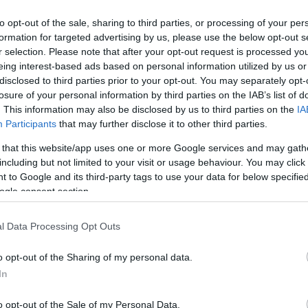
to opt-out of the sale, sharing to third parties, or processing of your per
formation for targeted advertising by us, please use the below opt-out s
r selection. Please note that after your opt-out request is processed y
eing interest-based ads based on personal information utilized by us or
disclosed to third parties prior to your opt-out. You may separately opt-
Link másolása
losure of your personal information by third parties on the IAB’s list of
. This information may also be disclosed by us to third parties on the
IA
Participants
that may further disclose it to other third parties.
 that this website/app uses one or more Google services and may gath
szoltak az
RTL.hu
villámkérdéseire. Többek
including but not limited to your visit or usage behaviour. You may click 
ikor sírtak utoljára, majd életük legcikibb
 to Google and its third-party tags to use your data for below specifi
ogle consent section.
lárulták, hová utaznának el legszívesebben,
épüket a telefonjukban.
l Data Processing Opt Outs
o opt-out of the Sharing of my personal data.
In
o opt-out of the Sale of my Personal Data.