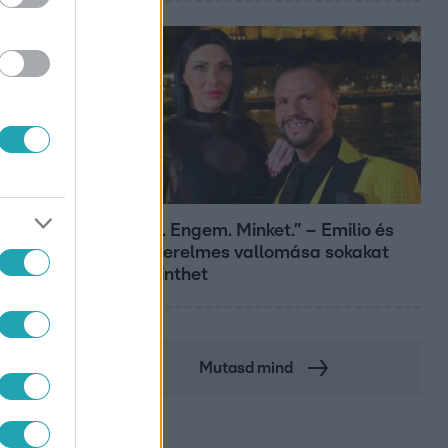
Bulvár
„Téged. Engem. Minket.” – Emilio és
Tina szerelmes vallomása sokakat
megérinthet
Mutasd mind