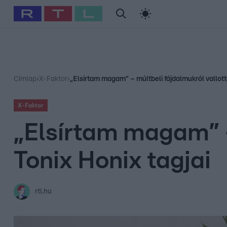
#
Babits Marcella
#
Szellő István
#
Most Wanted
#
Gallusz Ni
Címlap
›
X-Faktor
›
„Elsírtam magam” – múltbeli fájdalmukról vallotta
X-Faktor
„Elsírtam magam” –
Tonix Honix tagjai
rtl.hu