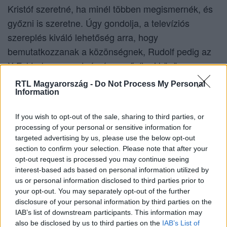
Kristóf szeretné, ha minél többen megismernék, és
győzni is szeretne. Úgy gondolja, a televíziós
szereplés kiváló lehetőség arra, hogy
bemutatkozzanak a közönségnek, Rudolf pedig az
X-Faktorban szeretné népszerűsíteni közös
zenéiket. A szövegírást versíró szakkörrel kezdte,
RTL Magyarország -
Do Not Process My Personal
hiszen ott kedvelte meg a műfajt.
Information
If you wish to opt-out of the sale, sharing to third parties, or
Örültek, amikor kiderült, hogy Majka lesz a
processing of your personal or sensitive information for
mentoruk, mert úgy érzik, hasonló stílust
targeted advertising by us, please use the below opt-out
section to confirm your selection. Please note that after your
képviselnek, és ugyanabban a zenei világban
opt-out request is processed you may continue seeing
mozognak.
interest-based ads based on personal information utilized by
us or personal information disclosed to third parties prior to
your opt-out. You may separately opt-out of the further
disclosure of your personal information by third parties on the
IAB’s list of downstream participants. This information may
4:51
Fókusz
also be disclosed by us to third parties on the
IAB’s List of