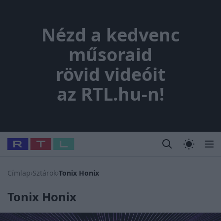
Nézd a kedvenc műsoraid rövi
Nézd a kedvenc
műsoraid
rövid videóit
az RTL.hu-n!
Legfrissebb
RTL Híradó
Fókusz
Sztárhírek
Randi
Celeb vagyok
#
Babits Marcella
#
Szellő István
#
Most Wanted
#
Gallusz N
Címlap
›
Sztárok
›
Tonix Honix
Tonix Honix