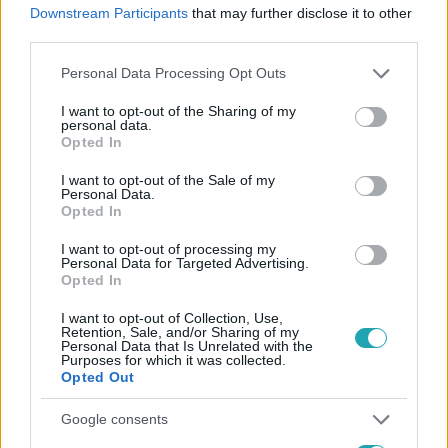
Downstream Participants
that may further disclose it to other
Szlovákiai zsákfaluból az X-Faktor színpadára:
third parties.
Tonix és Honix a zenével szeretne kitörni
Please note that this website/app uses one or more Google
Personal Data Processing Opt Outs
services and may gather and store information including but
not limited to your visit or usage behaviour. You may click to
I want to opt-out of the Sharing of my
personal data.
grant or deny consent to Google and its third-party tags to
Opted In
use your data for below specified purposes in below Google
consent section.
I want to opt-out of the Sale of my
Personal Data.
Opted In
X-Faktor
I want to opt-out of processing my
1:25
Personal Data for Targeted Advertising.
Ők a Tonix Honix: két 14 éves
Opted In
srác, akik saját dalukkal
hódították meg az X-Faktort
I want to opt-out of Collection, Use,
Retention, Sale, and/or Sharing of my
Personal Data that Is Unrelated with the
Purposes for which it was collected.
Opted Out
X-Faktor
2:01
Tonix Honix: Megmondtam /
Google consents
Mi a helyzet (Saját rap)