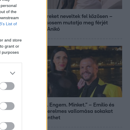
 personal
Reggeli
out of the
Öt gyereket neveltek fel közösen –
 downstream
szinte sosem mutatja meg férjét
B’s List of
Ungár Anikó
er and store
to grant or
ed purposes
Bulvár
„Téged. Engem. Minket.” – Emilio és
Tina szerelmes vallomása sokakat
megérinthet