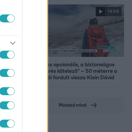
14:09
Reggeli
„A csúcs opcionális, a biztonságos
hazatérés kötelező” – 50 méterre a
csúcstól fordult vissza Klein Dávid
Mutasd mind