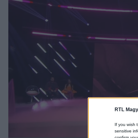
RTL Magy
If you wish 
sensitive in
confirm you