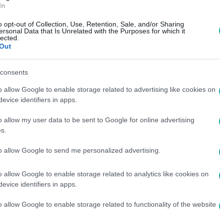
In
o opt-out of Collection, Use, Retention, Sale, and/or Sharing
ersonal Data that Is Unrelated with the Purposes for which it
lected.
Out
consents
o allow Google to enable storage related to advertising like cookies on
evice identifiers in apps.
o allow my user data to be sent to Google for online advertising
s.
to allow Google to send me personalized advertising.
o allow Google to enable storage related to analytics like cookies on
 vagy online RTL+ Premiumon!
evice identifiers in apps.
o allow Google to enable storage related to functionality of the website