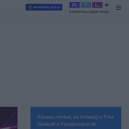
y
#
RTL+
#
Exek csatája 2026
#
Celeb vagyok, ments ki innen
#
H
Kövess minket, és értesülj a friss
hírekről a Facebookon is!