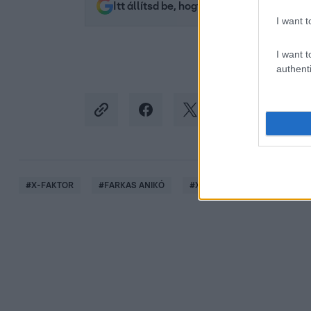
Itt állítsd be, hogy az RTL.hu az elsők 
I want t
I want t
authenti
#
X-FAKTOR
#
FARKAS ANIKÓ
#
X-FAKTOR 2025 PRODUKCIÓ