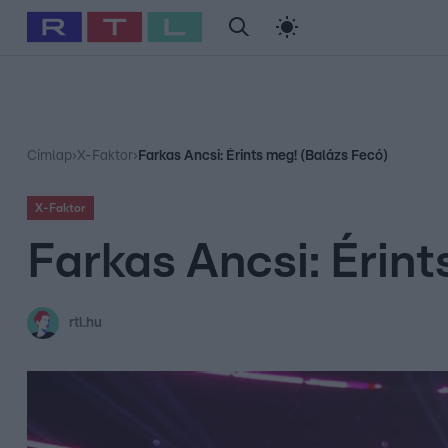
#
Babits Marcella
#
Szellő István
#
Most Wanted
#
Gallusz Ni
Címlap
›
X-Faktor
›
Farkas Ancsi: Érints meg! (Balázs Fecó)
X-Faktor
Farkas Ancsi: Érin
rtl.hu