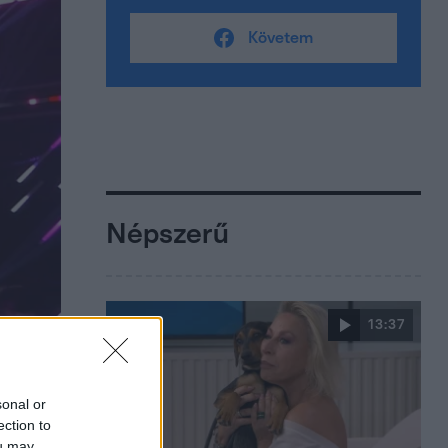
Követem
Népszerű
13:37
sonal or
ection to
ou may