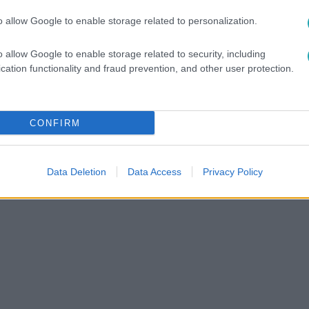
között legyen a Google-találatokban!
o allow Google to enable storage related to personalization.
o allow Google to enable storage related to security, including
cation functionality and fraud prevention, and other user protection.
CONFIRM
Data Deletion
Data Access
Privacy Policy
K
#
2. ÉLŐ SHOW
#
ZENE
#
ELŐADÁS
#
X-FAKTOR 2025