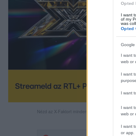
Opted 
I want t
of my P
was col
Opted 
Google 
I want t
web or d
I want t
purpose
I want 
I want t
Nézd az X-Faktort minden szombat este az RTL-en
web or d
I want t
or app.