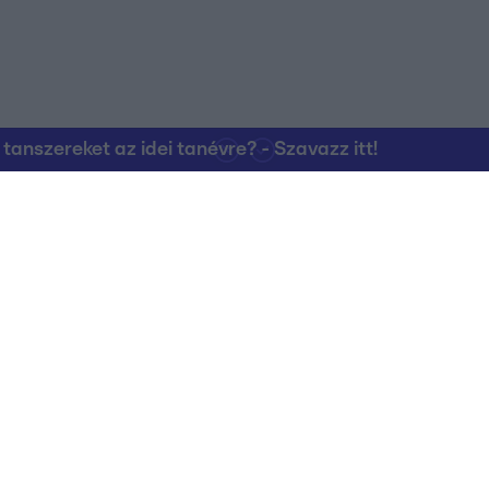
nszereket az idei tanévre? - Szavazz itt!
Kapcsolat
RTL Group Beszál
Magatartási Kó
az RTL+-on
Vállalati hírek
RTL Magyarorszá
Partneri Alapelv
Kvíz Adatvédelem