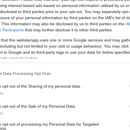
eing interest-based ads based on personal information utilized by us or
disclosed to third parties prior to your opt-out. You may separately opt-
losure of your personal information by third parties on the IAB’s list of
Link másolása
. This information may also be disclosed by us to third parties on the
IA
Participants
that may further disclose it to other third parties.
 that this website/app uses one or more Google services and may gath
including but not limited to your visit or usage behaviour. You may click 
eg! című számát adta elő az
X-Faktor
 to Google and its third-party tags to use your data for below specifi
ését is elnyerte, Anikó széket kapott.
ogle consent section.
l Data Processing Opt Outs
o opt-out of the Sharing of my personal data.
In
o opt-out of the Sale of my Personal Data.
In
to opt-out of processing my Personal Data for Targeted
ing.