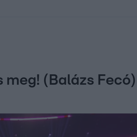
kolett
#
Időjárás
#
RTL műsor
#
Víz
#
Magyar Péter
#
Csillagjeg
ts meg! (Balázs Fecó)