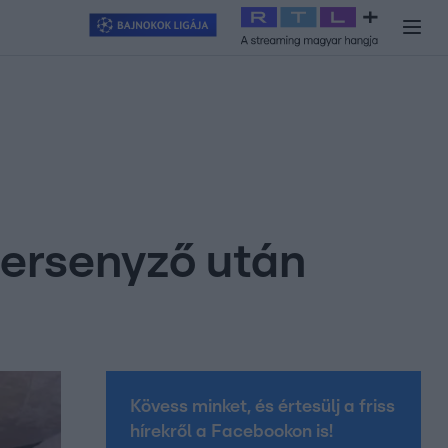
y
#
RTL+
#
Exek csatája 2026
#
Celeb vagyok, ments ki innen
#
H
versenyző után
Kövess minket, és értesülj a friss
hírekről a Facebookon is!