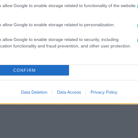
o allow Google to enable storage related to functionality of the website
között legyen a Google-találatokban!
o allow Google to enable storage related to personalization.
o allow Google to enable storage related to security, including
cation functionality and fraud prevention, and other user protection.
CONFIRM
Data Deletion
Data Access
Privacy Policy
JKA
#
MAJOROS PÉTER
#
CSÓTÁNY
#
JELMEZ
RICHUY
#
LACKÓ MACKÓ
#
KIRÁLYNÉ NOVINICS ANITA