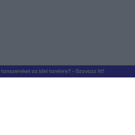
nszereket az idei tanévre? - Szavazz itt!
Kapcsolat
RTL Group Beszál
Magatartási Kó