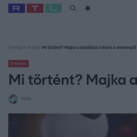
#
Babits Marcella
#
Szellő István
#
Most Wanted
#
Gallusz Ni
Címlap
›
X-Faktor
›
Mi történt? Majka a stúdióból rohant a versenyző
X-Faktor
Mi történt? Majka 
rtl.hu