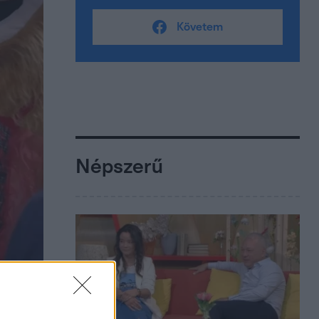
Követem
Népszerű