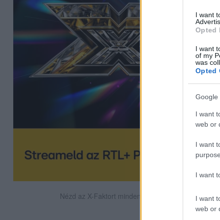
I want 
Advertis
Opted 
I want t
of my P
was col
Opted 
Google 
I want t
web or d
I want t
purpose
I want 
Nézd az X-Faktort minden szombat este az RTL-en
I want t
web or d