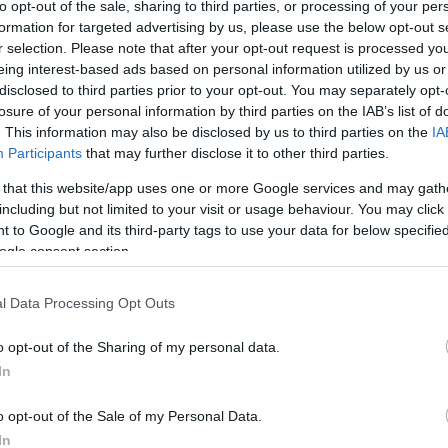
to opt-out of the sale, sharing to third parties, or processing of your per
formation for targeted advertising by us, please use the below opt-out s
r selection. Please note that after your opt-out request is processed y
Link másolása
eing interest-based ads based on personal information utilized by us or
disclosed to third parties prior to your opt-out. You may separately opt-
losure of your personal information by third parties on the IAB’s list of
. This information may also be disclosed by us to third parties on the
IA
Participants
that may further disclose it to other third parties.
ersenyzője kiesett a 2025-ös
X-Faktorból
,
 that this website/app uses one or more Google services and may gath
nek köszönhetően újabb esélyt kapott a
including but not limited to your visit or usage behaviour. You may click 
an.
 to Google and its third-party tags to use your data for below specifi
ogle consent section.
l Data Processing Opt Outs
o opt-out of the Sharing of my personal data.
In
o opt-out of the Sale of my Personal Data.
In