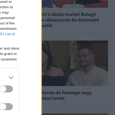
sonal or
Bulvár
ection to
ou may
Véget ért a közös munka! Balogh
 personal
Levente elbúcsúzott Az álommeló
out of the
győztesétől
 downstream
B’s List of
er and store
to grant or
ed purposes
Bulvár
Veréb Tamás és felesége nagy
bejelentést tettek