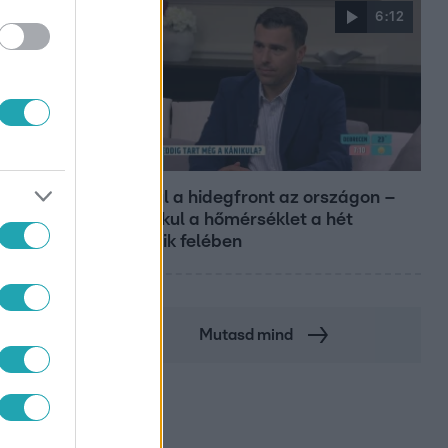
6:12
Reggeli
Átvonul a hidegfront az országon –
így alakul a hőmérséklet a hét
második felében
Mutasd mind