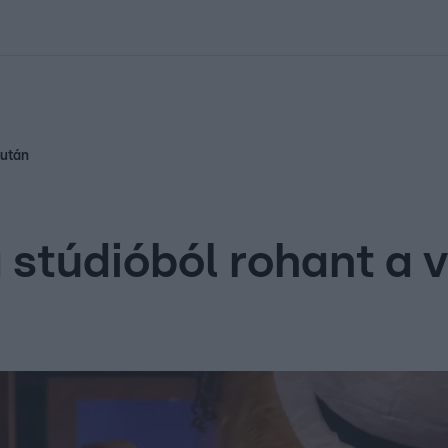
kolett
#
Időjárás
#
RTL műsor
#
Víz
#
Magyar Péter
#
Csillagjeg
 után
a stúdióból rohant a 