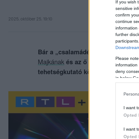
If you wish 
sensitive in
confirm you
2025. október 25. 19:10
continue se
information 
further disc
participants
Downstream 
Bár a „csalamádé csapat” egyik v
Please note
Majkának
és az ő bogaras öltözéké
information 
tehetségkutató következő évadáb
deny consent
in below Go
Persona
I want t
Opted 
I want t
Opted 