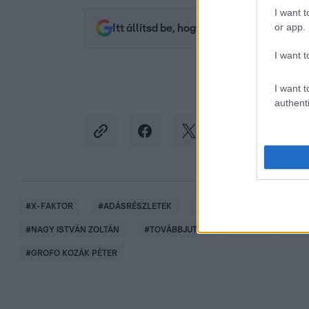
I want t
or app.
Itt állítsd be, hogy az RTL.hu az elsők 
I want t
I want t
authenti
#
X-FAKTOR
#
ADÁSRÉSZLETEK
#
X-FAKTOR 2025
#
MA
#
NAGY ISTVÁN ZOLTÁN
#
TOVÁBBJUTÁS
#
TÁBOR
#
MA
#
GROFO KOZÁK PÉTER