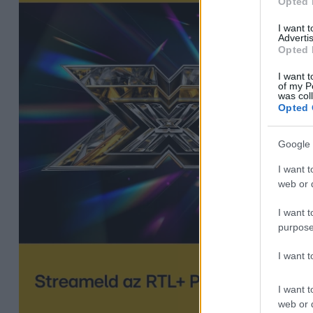
Opted 
I want 
Advertis
Opted 
I want t
of my P
was col
Opted 
Google 
I want t
web or d
I want t
purpose
I want 
I want t
web or d