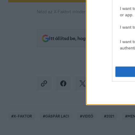
I want t
Nézd az X-Faktort minden szombat este az RTL-en
or app.
I want t
Itt állítsd be, hogy az RTL.hu az elsők 
I want t
authenti
#
X-FAKTOR
#
GÁSPÁR LACI
#
VIDEÓ
#
2021
#
MEN