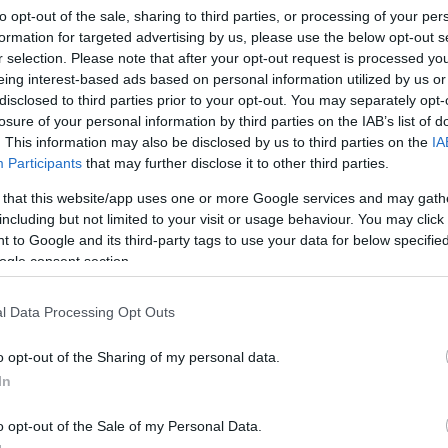
to opt-out of the sale, sharing to third parties, or processing of your per
formation for targeted advertising by us, please use the below opt-out s
r selection. Please note that after your opt-out request is processed y
eing interest-based ads based on personal information utilized by us or
disclosed to third parties prior to your opt-out. You may separately opt-
Link másolása
losure of your personal information by third parties on the IAB’s list of
. This information may also be disclosed by us to third parties on the
IA
Participants
that may further disclose it to other third parties.
 that this website/app uses one or more Google services and may gath
l várta a 2021-es Mentorházban Mohácsi
including but not limited to your visit or usage behaviour. You may click 
 to Google and its third-party tags to use your data for below specifi
ő előadása után eluralkodott rajta a
ogle consent section.
mentorként ül az
X-Faktorban
, ekkorát még
örtént 4 éve!
l Data Processing Opt Outs
o opt-out of the Sharing of my personal data.
In
o opt-out of the Sale of my Personal Data.