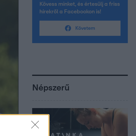
Kövess minket, és értesülj a friss
hírekről a Facebookon is!
Követem
Népszerű