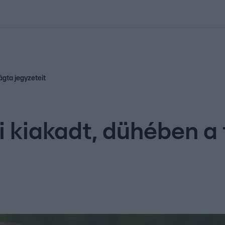
kolett
#
Időjárás
#
RTL műsor
#
Víz
#
Magyar Péter
#
Csillagjeg
ágta jegyzeteit
 kiakadt, dühében a 