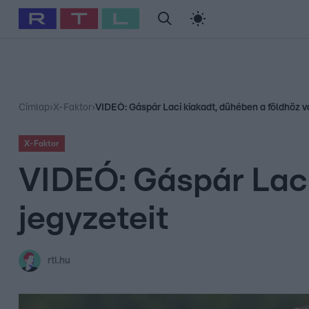
#
Babits Marcella
#
Szellő István
#
Most Wanted
#
Gallusz Ni
Címlap
›
X-Faktor
›
VIDEÓ: Gáspár Laci kiakadt, dühében a földhöz v
X-Faktor
VIDEÓ: Gáspár Laci
jegyzeteit
rtl.hu