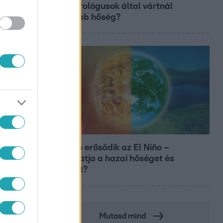
meteorológusok által vártnál
nagyobb hőség?
Időjárás
Tovább erősödik az El Niño –
fokozhatja a hazai hőséget és
aszályt?
Mutasd mind