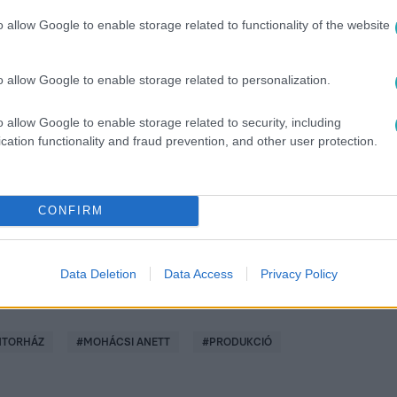
o allow Google to enable storage related to functionality of the website
 vagy online RTL+ Premiumon!
o allow Google to enable storage related to personalization.
között legyen a Google-találatokban!
o allow Google to enable storage related to security, including
cation functionality and fraud prevention, and other user protection.
CONFIRM
Data Deletion
Data Access
Privacy Policy
TORHÁZ
#
MOHÁCSI ANETT
#
PRODUKCIÓ