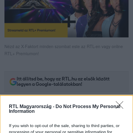
Nézd az X-Faktort minden szombat este az RTL-en vagy online
RTL+ Premiumon!
Itt állítsd be, hogy az RTL.hu az elsők között
legyen a Google-találatokban!
RTL Magyarország -
Do Not Process My Personal
Information
If you wish to opt-out of the sale, sharing to third parties, or
processing of your personal or sensitive information for