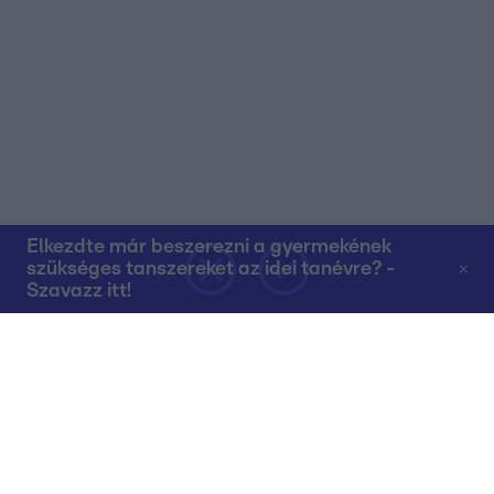
Elkezdte már beszerezni a gyermekének
szükséges tanszereket az idei tanévre? -
Szavazz itt!