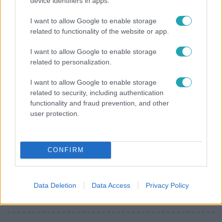
device identifiers in apps.
vállalnám!” – Détár Enikő megszólalt a politikai
megkeresésekkel kapcsolatban
I want to allow Google to enable storage
related to functionality of the website or app.
I want to allow Google to enable storage
6:35
related to personalization.
I want to allow Google to enable storage
related to security, including authentication
functionality and fraud prevention, and other
user protection.
CONFIRM
Reggeli
„Magyarként nekem nagyon fura volt” – Pusztai
Olivér elárulta, milyen valójában az élet a világ
Data Deletion
Data Access
Privacy Policy
legélhetőbb városában