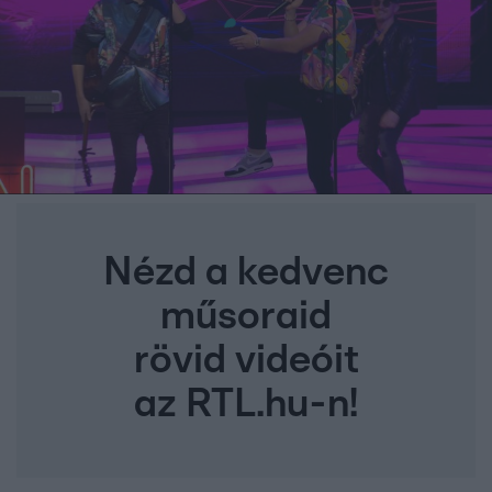
Nézd a kedvenc
műsoraid
rövid videóit
az RTL.hu-n!