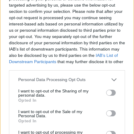
targeted advertising by us, please use the below opt-out
section to confirm your selection. Please note that after your
opt-out request is processed you may continue seeing
interest-based ads based on personal information utilized by
Kövess minket, és értesülj a friss hírekről a
us or personal information disclosed to third parties prior to
your opt-out. You may separately opt-out of the further
Facebookon is!
disclosure of your personal information by third parties on the
IAB’s list of downstream participants. This information may
Követem
also be disclosed by us to third parties on the
IAB’s List of
Downstream Participants
that may further disclose it to other
third parties.
Please note that this website/app uses one or more Google
Personal Data Processing Opt Outs
services and may gather and store information including but
not limited to your visit or usage behaviour. You may click to
I want to opt-out of the Sharing of my
#
X-FAKTOR
#
X-FAKTOR 2018
#
RADICS GIGI
personal data.
grant or deny consent to Google and its third-party tags to
Opted In
use your data for below specified purposes in below Google
#
GÁSPÁR LACI
#
PUSKÁS-DALLOS PETI
#
BYEALEX
consent section.
I want to opt-out of the Sale of my
#
USNK
#
THE BIEBERS
#
PRODUKCIÓ
#
DUETT
Personal Data.
Opted In
I want to opt-out of processing my