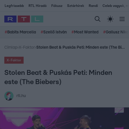
Legfrissebb
RTL Híradó
Fókusz
Sztárhírek
Randi
Celeb vagyok, me
#
Babits Marcella
#
Szellő István
#
Most Wanted
#
Gallusz Niko
Címlap
›
X-Faktor
›
Stolen Beat & Puskás Peti: Minden este (The Biebers)
X-Faktor
Stolen Beat & Puskás Peti: Minden
este (The Biebers)
rtl.hu