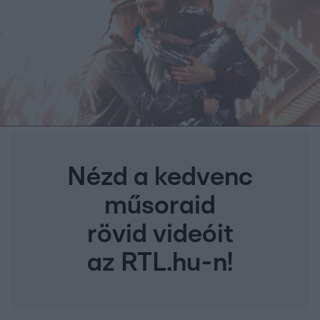
Nézd a kedvenc
műsoraid
rövid videóit
az RTL.hu-n!