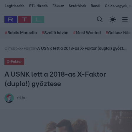
Legfrissebb
RTL Híradó
Fókusz
Sztárhírek
Randi
Celeb vagyok, me
#
Babits Marcella
#
Szellő István
#
Most Wanted
#
Gallusz Niko
Címlap
›
X-Faktor
›
A USNK lett a 2018-as X-Faktor (dupla!) győztese
X-Faktor
A USNK lett a 2018-as X-Faktor
(dupla!) győztese
rtl.hu