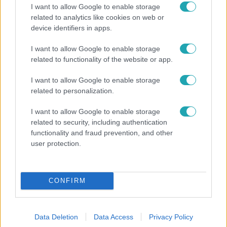
I want to allow Google to enable storage
related to analytics like cookies on web or
device identifiers in apps.
Reggeli
I want to allow Google to enable storage
related to functionality of the website or app.
„10 cm Duna-víz Paksnál az olyan, mint egy nyílt
lábszártörésre egy sebtapasz” – állnak a hajók
I want to allow Google to enable storage
related to personalization.
I want to allow Google to enable storage
3:14
related to security, including authentication
functionality and fraud prevention, and other
user protection.
CONFIRM
Híradó
Data Deletion
Data Access
Privacy Policy