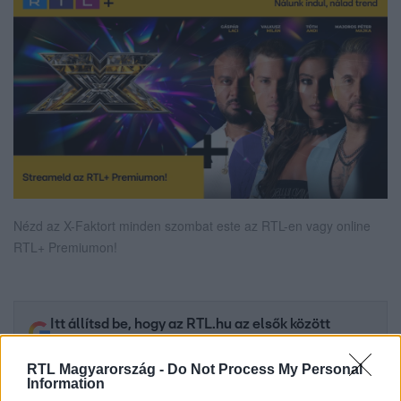
Nézd az X-Faktort minden szombat este az RTL-en vagy online
RTL+ Premiumon!
Itt állítsd be, hogy az RTL.hu az elsők között
legyen a Google-találatokban!
RTL Magyarország -
Do Not Process My Personal
Information