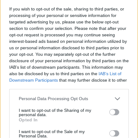
If you wish to opt-out of the sale, sharing to third parties, or
processing of your personal or sensitive information for
targeted advertising by us, please use the below opt-out
section to confirm your selection. Please note that after your
opt-out request is processed you may continue seeing
interest-based ads based on personal information utilized by
us or personal information disclosed to third parties prior to
your opt-out. You may separately opt-out of the further
Kövess minket, és értesülj a friss hírekről a
disclosure of your personal information by third parties on the
IAB’s list of downstream participants. This information may
Facebookon is!
also be disclosed by us to third parties on the
IAB’s List of
Downstream Participants
that may further disclose it to other
Követem
third parties.
Please note that this website/app uses one or more Google
Personal Data Processing Opt Outs
services and may gather and store information including but
not limited to your visit or usage behaviour. You may click to
I want to opt-out of the Sharing of my
personal data.
grant or deny consent to Google and its third-party tags to
Opted In
use your data for below specified purposes in below Google
#
X-FAKTOR
#
X-FAKTOR 2018
#
RADICS GIGI
consent section.
I want to opt-out of the Sale of my
Personal Data.
#
GÁSPÁR LACI
#
PUSKÁS-DALLOS PETI
#
BYEALEX