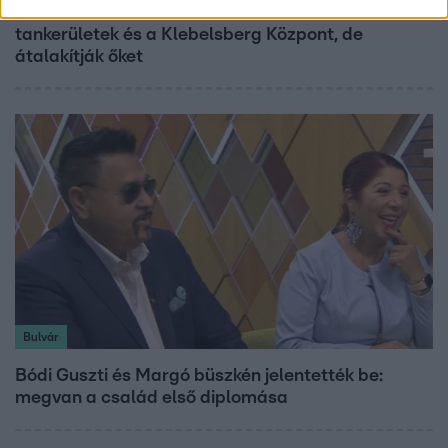
Lannert Judit az RTL-nek: Maradnak a
tankerületek és a Klebelsberg Központ, de
átalakítják őket
Bulvár
Bódi Guszti és Margó büszkén jelentették be:
megvan a család első diplomása