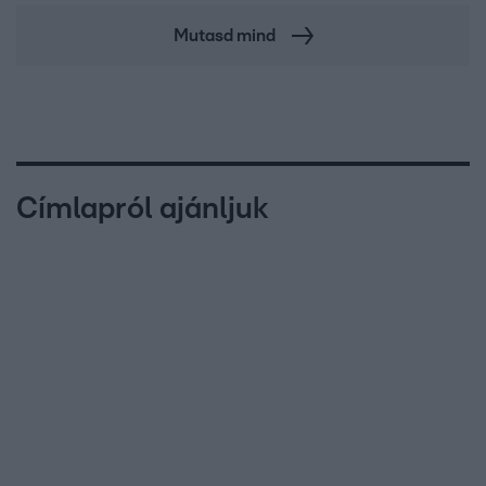
Mutasd mind
Címlapról ajánljuk