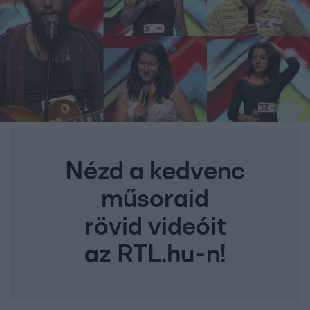
Nézd a kedvenc
műsoraid
rövid videóit
az RTL.hu-n!