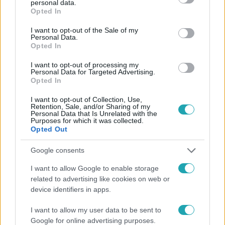
Facebookon is!
personal data.
grant or deny consent to Google and its third-party tags to
Opted In
use your data for below specified purposes in below Google
consent section.
Követem
I want to opt-out of the Sale of my
Personal Data.
Opted In
I want to opt-out of processing my
Personal Data for Targeted Advertising.
Opted In
#
X-FAKTOR
#
X-FAKTOR 2018
#
RADICS GIGI
I want to opt-out of Collection, Use,
Retention, Sale, and/or Sharing of my
#
GÁSPÁR LACI
#
PUSKÁS-DALLOS PETI
#
BYEALEX
Personal Data that Is Unrelated with the
Purposes for which it was collected.
Opted Out
Google consents
I want to allow Google to enable storage
related to advertising like cookies on web or
device identifiers in apps.
Népszerű
I want to allow my user data to be sent to
Google for online advertising purposes.