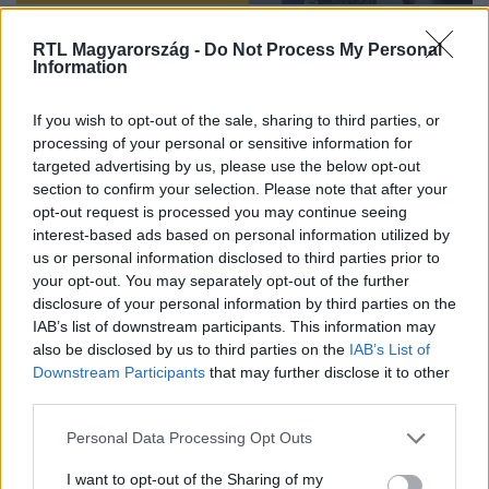
Nézd az X-Faktort minden szombat este az RTL-en vagy online
RTL Magyarország -
Do Not Process My Personal
RTL+ Premiumon!
Information
If you wish to opt-out of the sale, sharing to third parties, or
processing of your personal or sensitive information for
Itt állítsd be, hogy az RTL.hu az elsők között
targeted advertising by us, please use the below opt-out
legyen a Google-találatokban!
section to confirm your selection. Please note that after your
opt-out request is processed you may continue seeing
interest-based ads based on personal information utilized by
us or personal information disclosed to third parties prior to
your opt-out. You may separately opt-out of the further
disclosure of your personal information by third parties on the
IAB’s list of downstream participants. This information may
also be disclosed by us to third parties on the
IAB’s List of
Downstream Participants
that may further disclose it to other
third parties.
Please note that this website/app uses one or more Google
Personal Data Processing Opt Outs
services and may gather and store information including but
Kövess minket, és értesülj a friss hírekről a
not limited to your visit or usage behaviour. You may click to
I want to opt-out of the Sharing of my