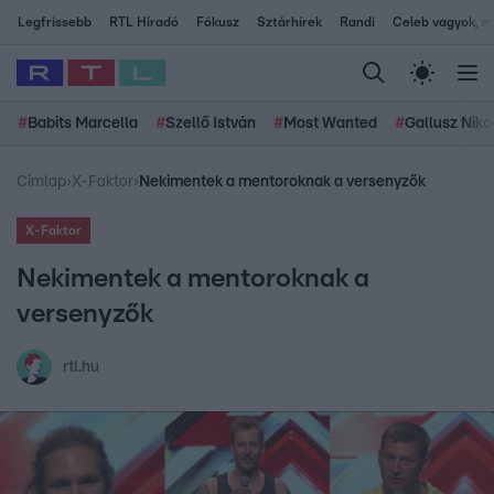
Legfrissebb
RTL Híradó
Fókusz
Sztárhírek
Randi
Celeb vagyok, me
#
Babits Marcella
#
Szellő István
#
Most Wanted
#
Gallusz Niko
Címlap
›
X-Faktor
›
Nekimentek a mentoroknak a versenyzők
X-Faktor
Nekimentek a mentoroknak a
versenyzők
rtl.hu