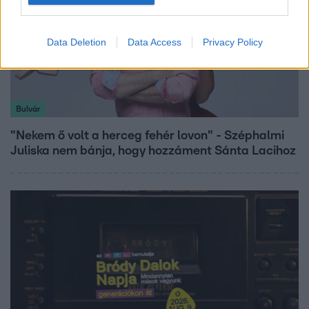
Data Deletion
Data Access
Privacy Policy
Bulvár
"Nekem ő volt a herceg fehér lovon" - Széphalmi
Juliska nem bánja, hogy hozzáment Sánta Lacihoz