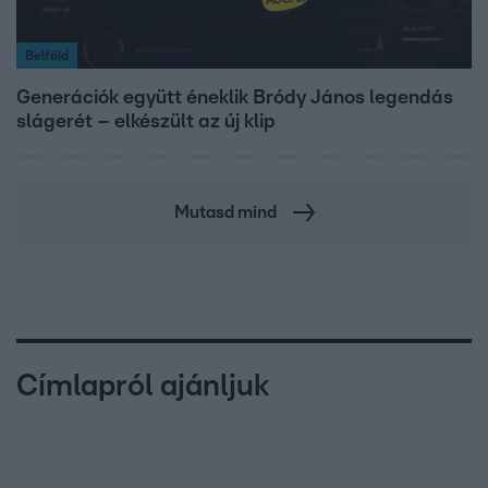
Belföld
Generációk együtt éneklik Bródy János legendás
slágerét – elkészült az új klip
Mutasd mind
Címlapról ajánljuk