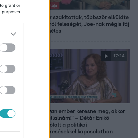
to grant or
Exek csatája
ed purposes
47-szer szakítottak, többször elküldte
otthonról feleségét, Joe-nak mégis fáj
a különélés
17:24
Reggeli
„Ha olyan ember keresne meg, akkor
sem vállalnám!” – Détár Enikő
megszólalt a politikai
megkeresésekkel kapcsolatban