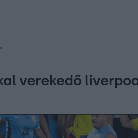
kolett
#
Időjárás
#
RTL műsor
#
Víz
#
Magyar Péter
#
Csillagjeg
s
al verekedő liverpool