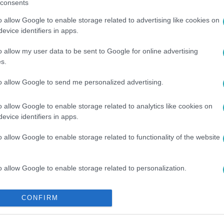
consents
között legyen a Google-találatokban!
o allow Google to enable storage related to advertising like cookies on
evice identifiers in apps.
o allow my user data to be sent to Google for online advertising
s.
to allow Google to send me personalized advertising.
o allow Google to enable storage related to analytics like cookies on
evice identifiers in apps.
o allow Google to enable storage related to functionality of the website
ICA
#
KÜLFÖLD
#
SPORT
o allow Google to enable storage related to personalization.
o allow Google to enable storage related to security, including
CONFIRM
cation functionality and fraud prevention, and other user protection.