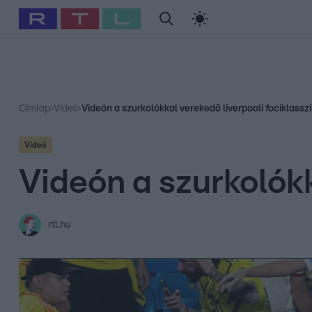
#
Babits Marcella
#
Szellő István
#
Most Wanted
#
Gallusz Ni
Címlap
›
Videó
›
Videón a szurkolókkal verekedő liverpooli fociklasszi
Videó
Videón a szurkolókk
rtl.hu