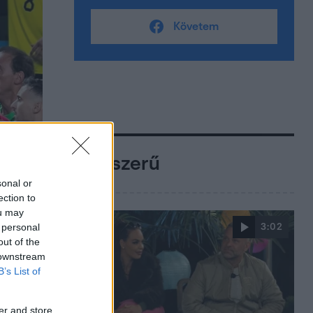
Követem
Népszerű
sonal or
ection to
ou may
 personal
3:02
out of the
 downstream
B’s List of
er and store