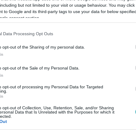
including but not limited to your visit or usage behaviour. You may click 
 to Google and its third-party tags to use your data for below specifi
ogle consent section.
Link másolása
l Data Processing Opt Outs
o opt-out of the Sharing of my personal data.
ent bunyózni a szurkolókkal a magyar idő
In
kott Copa América elődöntő után. A meccs
o opt-out of the Sale of my Personal Data.
sok odamentek a közönség soraiban
In
ban néhány szurkoló ezt úgy értelmezte,
to opt-out of processing my Personal Data for Targeted
 közelről is inzultálni a játékosokat.
ing.
In
ák szét a feleket. A bunyót a fenti képre
o opt-out of Collection, Use, Retention, Sale, and/or Sharing
ersonal Data that Is Unrelated with the Purposes for which it
lected.
Out