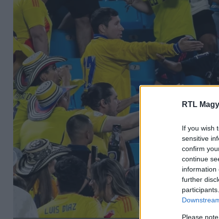
RTL Magy
If you wish 
sensitive in
confirm you
continue se
information 
further disc
participants
Downstream 
Please note