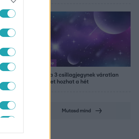
Horoszkóp
Ennek a 3 csillagjegynek váratlan
sikereket hozhat a hét
Mutasd mind