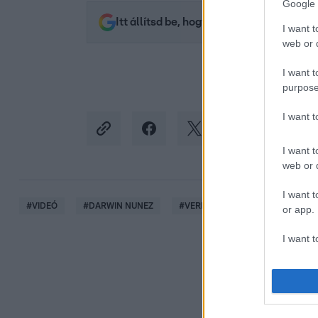
Google 
Itt állítsd be, hogy az RTL.hu az elsők 
I want t
web or d
I want t
purpose
I want 
I want t
web or d
I want t
#
VIDEÓ
#
DARWIN NUNEZ
#
VEREKEDÉS
#
COPA AMÉR
or app.
I want t
I want t
authenti