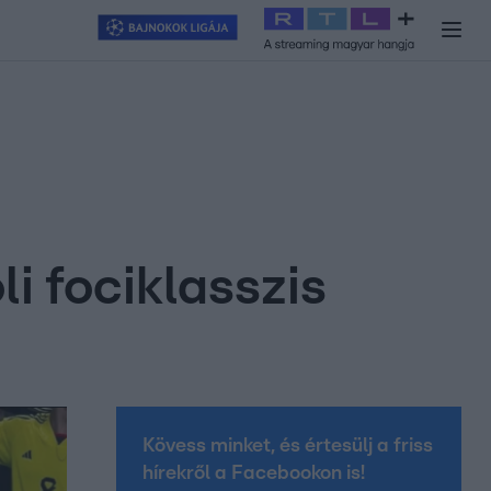
y
#
RTL+
#
Exek csatája 2026
#
Celeb vagyok, ments ki innen
#
H
i fociklasszis
Kövess minket, és értesülj a friss
hírekről a Facebookon is!