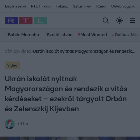
Legfrissebb
RTL Híradó
Fókusz
Sztárhírek
Randi
Celeb vagyok, me
#
Babits Marcella
#
Szellő István
#
Most Wanted
#
Gallusz Niko
Címlap
›
Videó
›
Ukrán iskolát nyitnak Magyarországon és rendezik a vitás kérdéseket – ezekről tárgyalt Orbán és Zelenszkij Kijevben
Videó
Ukrán iskolát nyitnak
Magyarországon és rendezik a vitás
kérdéseket – ezekről tárgyalt Orbán
és Zelenszkij Kijevben
rtl.hu