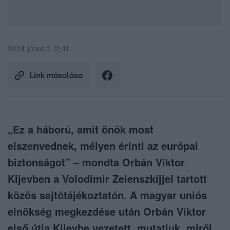
2024. július 2. 12:41
Link másolása
„Ez a háború, amit önök most
elszenvednek, mélyen érinti az európai
biztonságot” – mondta Orbán Viktor
Kijevben a Volodimir Zelenszkijjel tartott
közös sajtótájékoztatón. A magyar uniós
elnökség megkezdése után Orbán Viktor
első útja Kijevbe vezetett, mutatjuk, miről