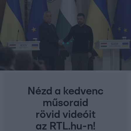
Nézd a kedvenc
műsoraid
rövid videóit
az RTL.hu-n!