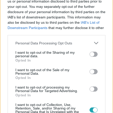
Kövess minket, és értesülj a friss hírekről a
us or personal information disclosed to third parties prior to
Facebookon is!
your opt-out. You may separately opt-out of the further
disclosure of your personal information by third parties on the
IAB’s list of downstream participants. This information may
Követem
also be disclosed by us to third parties on the
IAB’s List of
Downstream Participants
that may further disclose it to other
third parties.
Please note that this website/app uses one or more Google
Personal Data Processing Opt Outs
services and may gather and store information including but
not limited to your visit or usage behaviour. You may click to
I want to opt-out of the Sharing of my
#
VIDEÓ
#
KÜLFÖLD
#
KIJEV
#
ORBÁN VIKTOR
personal data.
grant or deny consent to Google and its third-party tags to
Opted In
use your data for below specified purposes in below Google
#
VOLODIMIR ZELENSZKIJ
#
TÁRGYALÁS
#
TALÁLKOZÓ
consent section.
I want to opt-out of the Sale of my
#
UKRAJNA
#
OROSZ-UKRÁN HÁBORÚ
#
TŰZSZÜNET
Personal Data.
Opted In
#
BÉKE
I want to opt-out of processing my
Personal Data for Targeted Advertising.
Opted In
I want to opt-out of Collection, Use,
Retention, Sale, and/or Sharing of my
Personal Data that Is Unrelated with the